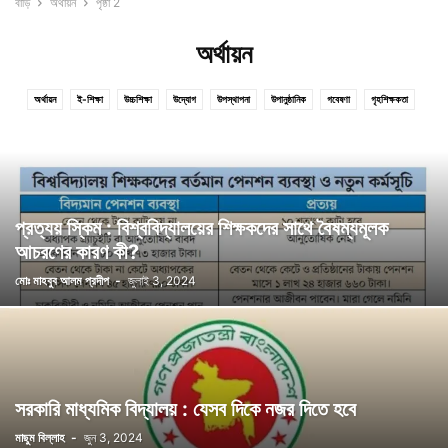
বাড়ি
অর্থায়ন
পৃষ্ঠা 2
অর্থায়ন
অর্থায়ন
ই-শিক্ষা
উচ্চশিক্ষা
উদ্যোগ
উপস্থাপনা
উপানুষ্ঠানিক
গবেষণা
গৃহশিক্ষকতা
দক্ষতা ও উন্নয়ন
দূরশিক্ষণ
নেতৃত্ব ও দক্ষতা
পরিসংখ্যান ও তথ্য-উপাত্ত
পরীক্ষা ও মূল্যায়ন ব্যবস্থা
প্রাকশৈশব উন্নয়ন ও প্রাকপ্রাথমিক শিক্ষা
প্রাথমিক শিক্ষা
বয়স্ক শিক্ষা
বিজ্ঞান শিক্ষা
বিদেশে শিক্ষা
ব্যবস্থাপনা
ভাষা শিক্ষা
মাধ্যমিক শিক্ষা
শিক্ষক ও শিক্ষা
শিক্ষা ও অভিজ্ঞতা
শিক্ষা ও নৈতিকতা
শিক্ষা ও বৈষম্য
শিক্ষা ও রাজনীতি
শিক্ষাক্রম ও পুস্তক
শিক্ষাতত্ত্ব
শিক্ষাব্যবস্থা
প্রত্যয় স্কিম : বিশ্ববিদ্যালয়ের শিক্ষকদের সাথে বৈষম্যমূলক
শিক্ষায় তথ্য, যোগাযোগ প্রযুক্তি ও কম্পিউটার
শিক্ষার ইতিহাস
শিক্ষার নীতি
শিখন-শিক্ষণ প্রক্রিয়া
আচরণের কারণ কী?
শিশুর বিকাশ
সাক্ষরতা
সাক্ষাৎকার
সেরা লেখা পুরস্কার
মোঃ মাহবুব আলম প্রদীপ
-
জুলাই 3, 2024
সরকারি মাধ্যমিক বিদ্যালয় : যেসব দিকে নজর দিতে হবে
মাছুম বিল্লাহ
-
জুন 3, 2024