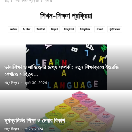
বাড়ি
শিখন-শিক্ষণ প্রক্রিয়া
পৃষ্ঠা 4
শিখন-শিক্ষণ প্রক্রিয়া
অর্থায়ন
ই-শিক্ষা
উচ্চশিক্ষা
উদ্যোগ
উপস্থাপনা
উপানুষ্ঠানিক
গবেষণা
গৃহশিক্ষকতা
দক্ষতা ও উন্নয়ন
দূরশিক্ষণ
নেতৃত্ব ও দক্ষতা
পরিসংখ্যান ও তথ্য-উপাত্ত
পরীক্ষা ও মূল্যায়ন ব্যবস্থা
প্রাকশৈশব উন্নয়ন ও প্রাকপ্রাথমিক শিক্ষা
প্রাথমিক শিক্ষা
বয়স্ক শিক্ষা
বিজ্ঞান শিক্ষা
বিদেশে শিক্ষা
ব্যবস্থাপনা
ভাষা শিক্ষা
মাধ্যমিক শিক্ষা
শিক্ষক ও শিক্ষা
শিক্ষা ও অভিজ্ঞতা
শিক্ষা ও নৈতিকতা
শিক্ষা ও বৈষম্য
শিক্ষা ও রাজনীতি
শিক্ষাক্রম ও পুস্তক
শিক্ষাতত্ত্ব
শিক্ষাব্যবস্থা
ভাষাশিক্ষা ও সাহিত্যের মধ্যে সম্পর্ক : নতুন শিক্ষাক্রমে ইংরেজি
শিক্ষায় তথ্য, যোগাযোগ প্রযুক্তি ও কম্পিউটার
শিক্ষার ইতিহাস
শিক্ষার নীতি
শিখন-শিক্ষণ প্রক্রিয়া
শেখাতে সাহিত্য...
শিশুর বিকাশ
সাক্ষরতা
সাক্ষাৎকার
সেরা লেখা পুরস্কার
মাছুম বিল্লাহ
-
জুলাই 30, 2024
মুখস্থনির্ভর শিক্ষা ও মেধার বিকাশ
মাছুম বিল্লাহ
-
মে 28, 2024