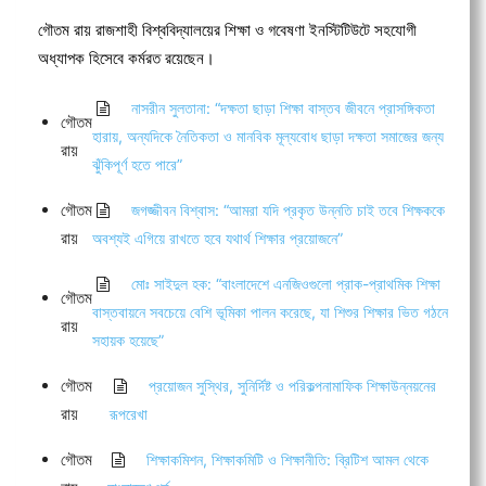
গৌতম রায় রাজশাহী বিশ্ববিদ্যালয়ের শিক্ষা ও গবেষণা ইনস্টিটিউটে সহযোগী
অধ্যাপক হিসেবে কর্মরত রয়েছেন।
নাসরীন সুলতানা: “দক্ষতা ছাড়া শিক্ষা বাস্তব জীবনে প্রাসঙ্গিকতা
গৌতম
হারায়, অন্যদিকে নৈতিকতা ও মানবিক মূল্যবোধ ছাড়া দক্ষতা সমাজের জন্য
রায়
ঝুঁকিপূর্ণ হতে পারে”
গৌতম
জগজ্জীবন বিশ্বাস: “আমরা যদি প্রকৃত উন্নতি চাই তবে শিক্ষককে
রায়
অবশ্যই এগিয়ে রাখতে হবে যথার্থ শিক্ষার প্রয়োজনে”
মোঃ সাইদুল হক: “বাংলাদেশে এনজিওগুলো প্রাক-প্রাথমিক শিক্ষা
গৌতম
বাস্তবায়নে সবচেয়ে বেশি ভূমিকা পালন করেছে, যা শিশুর শিক্ষার ভিত গঠনে
রায়
সহায়ক হয়েছে”
গৌতম
প্রয়োজন সুস্থির, সুনির্দিষ্ট ও পরিকল্পনামাফিক শিক্ষাউন্নয়নের
রায়
রূপরেখা
গৌতম
শিক্ষাকমিশন, শিক্ষাকমিটি ও শিক্ষানীতি: ব্রিটিশ আমল থেকে