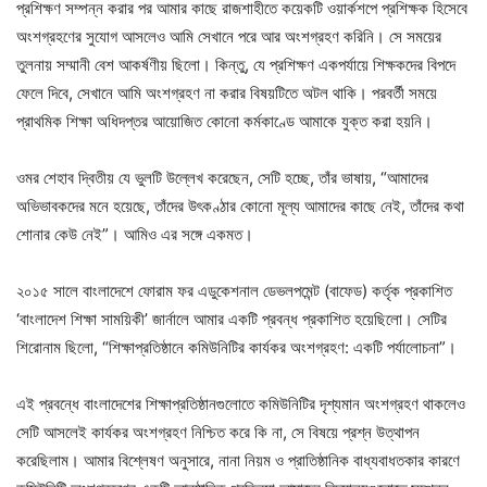
প্রশিক্ষণ সম্পন্ন করার পর আমার কাছে রাজশাহীতে কয়েকটি ওয়ার্কশপে প্রশিক্ষক হিসেবে
অংশগ্রহণের সুযোগ আসলেও আমি সেখানে পরে আর অংশগ্রহণ করিনি। সে সময়ের
তুলনায় সম্মানী বেশ আকর্ষণীয় ছিলো। কিন্তু, যে প্রশিক্ষণ একপর্যায়ে শিক্ষকদের বিপদে
ফেলে দিবে, সেখানে আমি অংশগ্রহণ না করার বিষয়টিতে অটল থাকি। পরবর্তী সময়ে
প্রাথমিক শিক্ষা অধিদপ্তর আয়োজিত কোনো কর্মকাণ্ডে আমাকে যুক্ত করা হয়নি।
ওমর শেহাব দ্বিতীয় যে ভুলটি উল্লেখ করেছেন, সেটি হচ্ছে, তাঁর ভাষায়, “আমাদের
অভিভাবকদের মনে হয়েছে, তাঁদের উৎকণ্ঠার কোনো মূল্য আমাদের কাছে নেই, তাঁদের কথা
শোনার কেউ নেই”। আমিও এর সঙ্গে একমত।
২০১৫ সালে বাংলাদেশে ফোরাম ফর এডুকেশনাল ডেভলপমেন্ট (বাফেড) কর্তৃক প্রকাশিত
‘বাংলাদেশ শিক্ষা সাময়িকী’ জার্নালে আমার একটি প্রবন্ধ প্রকাশিত হয়েছিলো। সেটির
শিরোনাম ছিলো, “শিক্ষাপ্রতিষ্ঠানে কমিউনিটির কার্যকর অংশগ্রহণ: একটি পর্যালোচনা”।
এই প্রবন্ধে বাংলাদেশের শিক্ষাপ্রতিষ্ঠানগুলোতে কমিউনিটির দৃশ্যমান অংশগ্রহণ থাকলেও
সেটি আসলেই কার্যকর অংশগ্রহণ নিশ্চিত করে কি না, সে বিষয়ে প্রশ্ন উত্থাপন
করেছিলাম। আমার বিশ্লেষণ অনুসারে, নানা নিয়ম ও প্রাতিষ্ঠানিক বাধ্যবাধতকার কারণে