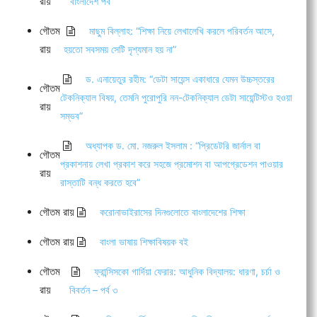
রায়
বাংলাদেশ পর্ব
গৌতম
মাছুম বিল্লাহ: “শিক্ষা নিয়ে লেখালেখি করলে পরিবর্তন আসে,
রায়
হয়তো সবসময় সেটি দৃশ্যমান হয় না”
ড. এনায়েতুর রহীম: “ডেটা সায়েন্স একাধারে যেমন উচ্চস্তরের
গৌতম
টেকনিক্যাল বিষয়, তেমনি পুরোপুরি নন-টেকনিক্যাল ডেটা সায়েন্টিস্টও হওয়া
রায়
সম্ভব”
অধ্যাপক ড. মো. নজরুল ইসলাম : “প্রিডেটরি জার্নাল বা
গৌতম
প্রকাশনায় লেখা প্রকাশ করে সহজে প্রমোশন বা আপগ্রেডেশন পাওয়ার
রায়
রাস্তাটি বন্ধ করতে হবে”
গৌতম রায়
করোনাভাইরাসের দিনগুলোতে বাংলাদেশের শিক্ষা
গৌতম রায়
বাংলা ভাষায় শিক্ষাবিষয়ক বই
গৌতম
ফ্রান্সিসকো গার্দিয়া ফেরার: আধুনিক বিদ্যালয়: ধারণা, চর্চা ও
রায়
বিবর্তন – পর্ব ৩