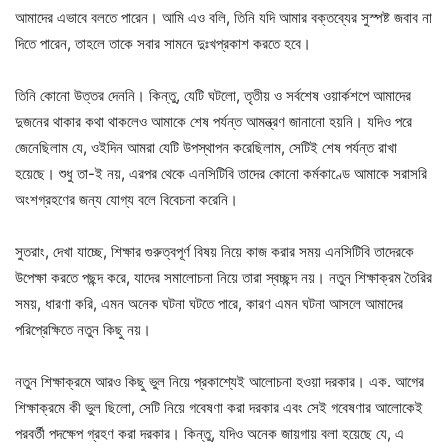
আমাদের এভাবে বলতে পারেন। আমি এও বলি, তিনি যদি আমার বক্তব্যের সুস্পষ্ট জবাব না
দিতে পারেন, তাহলে তাকে সবার সামনে দুঃখপ্রকাশ করতে হবে।
তিনি কোনো উত্তর দেননি। কিন্তু, যেটি ঘটলো, তৃতীয় ও সর্বশেষ ওয়ার্কশপে আমাদের
দুজনের থাকার কথা থাকলেও আমাকে শেষ পর্যন্ত আমন্ত্রণ জানানো হয়নি। যদিও পরে
জেনেছিলাম যে, ওইদিন আমরা যেটি উপস্থাপন করেছিলাম, সেটিই শেষ পর্যন্ত রাখা
হয়েছে। শুধু তা-ই নয়, এরপর থেকে এনসিটিবি তাদের কোনো কর্মকাণ্ডে আমাকে সরাসরি
অংশগ্রহণের জন্য যোগ্য বলে বিবেচনা করেনি।
সুতরাং, দেখা যাচ্ছে, শিক্ষার গুরুত্বপূর্ণ বিষয় নিয়ে কাজ করার সময় এনসিটিবি তাদেরকে
উপেক্ষা করতে পছন্দ করে, যাদের সমালোচনা নিয়ে তারা স্বচ্ছন্দ নয়। নতুন শিক্ষাক্রম তৈরির
সময়, ধারণা করি, এমন অনেক ঘটনা ঘটতে পারে, কারণ এমন ঘটনা আসলে আমাদের
পরিপ্রেক্ষিতে নতুন কিছু নয়।
নতুন শিক্ষাক্রমে আরও কিছু ভুল নিয়ে প্রকাশ্যেই আলোচনা হওয়া দরকার। এক. আগের
শিক্ষাক্রমে কী ভুল ছিলো, সেটি নিয়ে গবেষণা করা দরকার এবং সেই গবেষণার আলোকেই
পরবর্তী পদক্ষেপ গ্রহণ করা দরকার। কিন্তু, যদিও অনেক জায়গায় বলা হয়েছে যে, এ