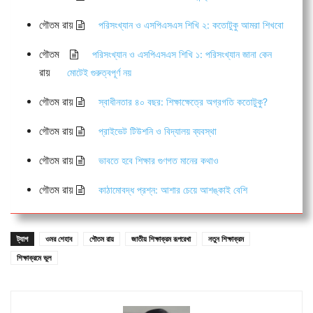
গৌতম রায়
পরিসংখ্যান ও এসপিএসএস শিখি ২: কতোটুকু আমরা শিখবো
গৌতম
পরিসংখ্যান ও এসপিএসএস শিখি ১: পরিসংখ্যান জানা কেন
রায়
মোটেই গুরুত্বপূর্ণ নয়
গৌতম রায়
স্বাধীনতার ৪০ বছর: শিক্ষাক্ষেত্রে অগ্রগতি কতোটুকু?
গৌতম রায়
প্রাইভেট টিউশনি ও বিদ্যালয় ব্যবস্থা
গৌতম রায়
ভাবতে হবে শিক্ষার গুণগত মানের কথাও
গৌতম রায়
কাঠামোবদ্ধ প্রশ্ন: আশার চেয়ে আশঙ্কাই বেশি
ট্যাগ
ওমর শেহাব
গৌতম রায়
জাতীয় শিক্ষাক্রম রূপরেখা
নতুন শিক্ষাক্রম
শিক্ষাক্রমে ভুল