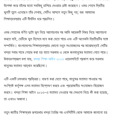
উপেক্ষা করে তাঁদের মতো সবকিছু চাপিয়ে দেওয়ার চেষ্টা করেছেন। ওমর শেহাব দ্বিতীয়
ভুলটি তুলে এনেছেন তাঁর লেখায়, সেটিও আসলে নতুন কিছু নয়; বরং আমাদের
শিক্ষাব্যবস্থায় এটি দীর্ঘদিন ধরে প্রচলিত।
ওমর শেহাবের বর্ণিত দুটো ভুল নিয়ে আলোচনার পর আমি আরেকটি বিষয় নিয়ে আলোচনা
করতে যাই, যেটিকে ভুল হিসেবে মনে করা যেতে পারে এবং এটি অনেকটা দ্বিতীয়টির সঙ্গে
সম্পর্কিত। বাংলাদেশের শিক্ষাব্যবস্থায় কোনো নতুন সংযোজনের পর মাঝেমধ্যেই সেটির
খসড়া সবার সাথে শেয়ার করা হয় যাতে সরকার এ থেকে জনমানুষের মতামত পেতে পারে।
উদাহরণস্বরূপ বলা যায়,
খসড়া শিক্ষা আইন ২০১৩
ওয়েবসাইটে প্রকাশ করে সরকার
মানুষের মতামত আহ্বান করেছিলো।
এটি একটি চমৎকার প্রক্রিয়া। ধারণা করা যেতে পারে, মানুষের মতামত পাওয়ার পর
সংশ্লিষ্ট কর্তৃপক্ষ এসব মতামত বিশ্লেষণ করবে এবং প্রয়োজনীয় সংযোজন-বিয়োজন
করবে। খসড়া শিক্ষা আইন ২০১৩-এ মতামত নেওয়ার পর সেগুলো নিয়ে কী করা হয়েছে,
তা এখনও অজানা।
নতুন জাতীয় শিক্ষাক্রম রূপরেখার খসড়া তৈরির পর এনসিটিবি থেকে আমাকে জানানো হয়