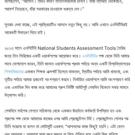
বলেছিলেন, “আসেনি। তারও কারণ নীতিনির্ধারকেরা চাননি। তাঁরা তাঁদেরই ডেকেছেন,
পরামর্শ নিয়েছেন, যাঁরা সরকারের চাওয়াকে গুরুত্ব দেন।”
সুতরাং দেখা যাচ্ছে, এই প্রক্রিয়াটিও আসলে নতুন কিছু নয়। আমি এখানে এনসিটিবিরই
আরেকটি উদাহরণ দিতে চাই।
২০১৩ সালে এনসিটিবি National Students Assessment Tools তৈরির
জন্য তিন সিরিজের একটি ওয়ার্কশপের আয়োজন করে।
এনসিটিবির
পক্ষ থেকে যিনি আমার
সাথে যোগাযোগ করেন, তিনি জানান ওয়ার্কশপের প্রথম পর্যায়ে অন্য একটি বিশ্ববিদ্যালয়ের
শিক্ষাবিজ্ঞানের
একজন শিক্ষক এক্সপার্ট হিসেবে থাকবেন, দ্বিতীয় পর্যায়ে আমি থাকবো, এবং
তৃতীয় পর্যায়ে আমরা দুজনেই অংশগ্রহণ করবে। নির্ধারিত ওয়ার্কশপে আমি অংশগ্রহণ করি
এবং একাধিক দিন কাজ করে আমাদের গ্রুপ নির্দিষ্ট আউটপুট শেষদিন বিকেলে সবার সামনে
উত্থাপন করি।
শেষদিনে সর্বশেষ সেশনে সচিবালয় থেকে একজন ঊর্ধ্বতন কর্মকর্তা উপস্থিত হন এবং
গ্রুপের পক্ষ থেকে আমাদের কাজের ওপর আমি প্রেজেন্টেশন দিই। প্রেজেন্টেশন শোনার পর
তিনি সরোষে যা বলেন তা মোটামুটি এরকম: “আপনাদের কাজ কিছু্ই হয়নি। এটা ফেলে
দেন আপনারা। আপনারা সারা বছর স্কুলে না গিয়ে টেবিলে বসে একটা কিছু বানিয়ে