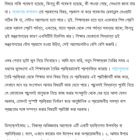
বিষয়ে নাকি গবেষণা হয়েছে, কিন্তু কী গবেষণা হয়েছে, কী পাওয়া গেছে, সেগুলো জানা যায়
না।
গবেষণার ফলাফল
তো প্রকাশের বিষয়, প্রকাশ না করে গবেষণার রেফারেন্স দেওয়াটা
সঠিক কি না, সেটাও আলোচনা হতে পারে। দুই. শিক্ষাক্রম হতে হবে একেবারে শিশু শ্রেণি
থেকে দ্বাদশ শ্রেণি পর্যন্ত, একত্রে, যাতে প্রথম থেকে শেষ পর্যন্ত সমন্বয় থাকে; কিন্তু
দুই মন্ত্রণালয়ের কারণ এনসিটিবি হিমশিম খায়। শিক্ষার যেকোনো সিদ্ধান্ত দুই
মন্ত্রণালয়ের যৌথ প্রয়াসে হওয়া উচিত, সেই আলোচনাটাও বেশি বেশি জরুরি।
ওমর শেহাব দুটো ভুল নিয়ে লিখেছেন। আমি মনে করি, নতুন শিক্ষাক্রম তৈরির সময় এ
ধরনের ভুলগুলো এই শিক্ষাক্রম তৈরির প্রক্রিয়াকেই প্রশ্নবিদ্ধ করেছে।
পাঠ্যপুস্তক
তৈরি প্রক্রিয়া থেকে শিক্ষার নানা বিষয় নিয়ে যে প্রক্রিয়ায় এই প্রতিষ্ঠানটি কাজ করে,
সেখানে মনে হয় সংশোধন আনার বিষয়টি ভাবা যেতে পারে। পছন্দসই সিদ্ধান্ত পূর্বেই নিয়ে
সে মোতাবেক পছন্দসই মানুষকে নিয়ে কাজ করার সংস্কৃতি থেকে বের হয়ে আসা যেমন
দরকার, তেমনই সুস্পষ্ট প্রক্রিয়া নির্ধারণ করে আনুষ্ঠানিক ও প্রয়োজনীয় সমস্ত ধাপ
স্বচ্ছতার সঙ্গে সম্পন্ন করার বিষয়টি প্রতিষ্ঠা করা দরকার।
ডিসক্লেইমার: ১. নিজস্ব অভিজ্ঞতার আলোকে এটি একটি ব্যক্তিগত উপলব্ধি বা
প্রতিক্রিয়া। ফলে, এখানে কারোর নাম উল্লেখ করা অপ্রয়োজনীয়। ২. আমার উপরে