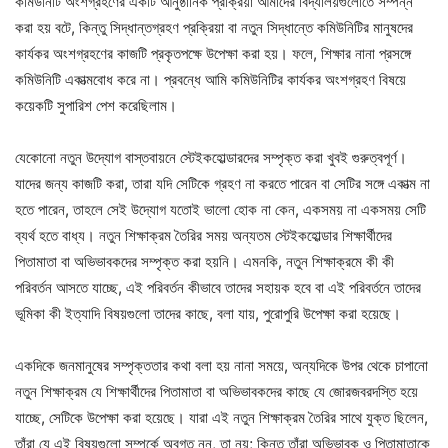
কমিউনিটি অংশগ্রহণের একটি আনুষ্ঠানিক প্রক্রিয়া আমাদের বিদ্যালয়গুলোতে সম্পন্ন
করা হয় বটে, কিন্তু সিদ্ধান্তগ্রহণ প্রক্রিয়া বা নতুন সিদ্ধান্তে কমিউনিটির মানুষদের
কার্যকর অংশগ্রহণের কাজটি প্রকৃতপক্ষে উপেক্ষা করা হয়। ফলে, শিক্ষার নানা প্রসঙ্গে
কমিউনিটি একাত্মবোধ করে না। প্রবন্ধে আমি কমিউনিটির কার্যকর অংশগ্রহণ বিষয়ে
কয়েকটি সুপারিশ পেশ করেছিলাম।
যেকোনো নতুন উদ্যোগ বাস্তবায়নে স্টেইকহোল্ডারদের সম্পৃক্ত করা খুবই গুরুত্বপূর্ণ।
যাদের জন্য কাজটি করা, তারা যদি সেটিকে গ্রহণ না করতে পারেন বা সেটির সঙ্গে একাত্ম না
হতে পারেন, তাহলে সেই উদ্যোগ যতোই ভালো হোক না কেন, একসময় না একসময় সেটি
ব্যর্থ হতে বাধ্য। নতুন শিক্ষাক্রম তৈরির সময় অন্যতম স্টেইকহোল্ডার শিক্ষার্থীদের
পিতামাতা বা অভিভাবকদের সম্পৃক্ত করা হয়নি। এমনকি, নতুন শিক্ষাক্রমে কী কী
পরিবর্তন আসতে যাচ্ছে, এই পরিবর্তন কীভাবে তাদের সহায়ক হবে বা এই পরিবর্তনে তাদের
ভূমিকা কী ইত্যাদি বিষয়গুলো তাদের কাছে, বলা যায়, পুরোপুরি উপেক্ষা করা হয়েছে।
একদিকে জনমানুষের সম্পৃক্ততার কথা বলা হয় নানা সময়ে, অন্যদিকে উপর থেকে চাপানো
নতুন শিক্ষাক্রম যে শিক্ষার্থীদের পিতামাতা বা অভিভাবকদের কাছে যে জোরজবরদস্তি হয়ে
যাচ্ছে, সেটিকে উপেক্ষা করা হয়েছে। যারা এই নতুন শিক্ষাক্রম তৈরির সাথে যুক্ত ছিলেন,
তাঁরা যে এই বিষয়গুলো সম্পর্কে অবগত নন, তা নয়; কিন্তু তাঁরা অভিভাবক ও পিতামাতাকে