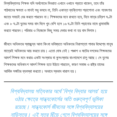
বিশ্ববিদ্যালয় শিক্ষক যদি অর্থলোভে দিনরাত এখানে ওখানে পড়াতে থাকেন, তবে তাঁর
পাঠদানের ক্ষমতা ও মানই শুধু কমবে না, তিনি একান্ত ব্যক্তিগত পড়াশোনা এবং গবেষণার
জন্যে সময়ই বের করতে পারবেন না। শিক্ষকদের মনে রাখতে হবে, দিনে মাত্র চব্বিশ ঘণ্টা
এবং ৮ ঘণ্টা ঘুমের সময় বাদ দিলে খুব বেশি হলে ১৬ ঘণ্টা তিনি পড়ানোর নামে ধান্দাবাজি
করতে পারবেন। পরিবার ও নিজেকে কিছু সময় দেবার কথা না হয় বাদ দিলাম।
জীবনে অধিকতর স্বাচ্ছন্দ্য আনা কিংবা ভবিষ্যতে অধিকতর নিরাপত্তা পাবার উদ্দেশ্যে মানুষ
মাত্রেই অধিকতর আয় করতে চায়। এতো দোষ নেই। পঞ্চাশ ও ষাটের দশকের শিক্ষকদের
আদর্শ শিক্ষক মনে করার একটা সংস্কার বা কুসংস্কার বাংলাদেশে চালু আছে। সে যুগের
শিক্ষকদের অধিকাংশ আদর্শ শিক্ষক হতে উঠতে পারতেন, কারণ সমাজ ও রাষ্ট্র তাদের
আর্থিক সঙ্গতির ব্যবস্থা করতো। অভাবে স্বভাব খারাপ হয়।
বিশ্ববিদ্যালয় সত্যিকার অর্থে ‘বিশ্ব বিদ্যার আলয়’ হয়ে
ওঠার ক্ষেত্রে সান্ধ্যকোর্সের অতি গুরুত্বপূর্ণ ভূমিকা
রয়েছে। সান্ধ্যকোর্স জীবনের সঙ্গে বিশ্ববিদ্যালয়ের
নাড়িসূত্র। এই সূত্র ছিঁড়ে গেলে বিশ্ববিদ্যালয়ের সঙ্গে