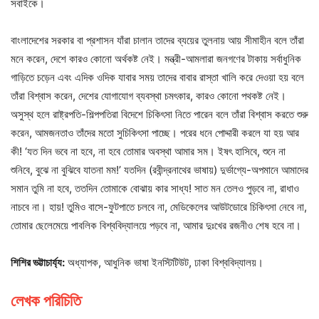
সবাইকে।
বাংলাদেশের সরকার বা প্রশাসন যাঁরা চালান তাদের ব্যয়ের তুলনায় আয় সীমাহীন বলে তাঁরা
মনে করেন, দেশে কারও কোনো অর্থকষ্ট নেই। মন্ত্রী-আমলারা জনগণের টাকায় সর্বাধুনিক
গাড়িতে চড়েন এবং এদিক ওদিক যাবার সময় তাদের বাবার রাস্তা খালি করে দেওয়া হয় বলে
তাঁরা বিশ্বাস করেন, দেশের যোগাযোগ ব্যবস্থা চমৎকার, কারও কোনো পথকষ্ট নেই।
অসুস্থ হলে রাষ্ট্রপতি-শিল্পপতিরা বিদেশে চিকিৎসা নিতে পারেন বলে তাঁরা বিশ্বাস করতে শুরু
করেন, আমজনতাও তাঁদের মতো সুচিকিৎসা পাচ্ছে। পরের ধনে পোদ্দারী করলে যা হয় আর
কী! ‘যত দিন ভবে না হবে, না হবে তোমার অবস্থা আমার সম। ইষৎ হাসিবে, শুনে না
শুনিবে, বুঝে না বুঝিবে যাতনা মম!’ যতদিন (রবীন্দ্রনাথের ভাষায়) দুর্ভাগ্যে-অপমানে আমাদের
সমান তুমি না হবে, ততদিন তোমাকে বোঝায় কার সাধ্য! সাত মন তেলও পুড়বে না, রাধাও
নাচবে না। হায়! তুমিও বাসে-ফুটপাতে চলবে না, মেডিকেলের আউটডোরে চিকিৎসা নেবে না,
তোমার ছেলেমেয়ে পাবলিক বিশ্ববিদ্যালয়ে পড়বে না, আমার দুঃখের রজনীও শেষ হবে না।
শিশির ভট্টাচার্য্য:
অধ্যাপক, আধুনিক ভাষা ইনস্টিটিউট, ঢাকা বিশ্ববিদ্যালয়।
লেখক পরিচিতি