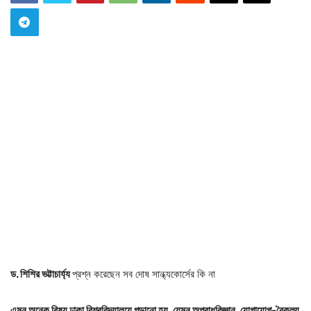
ড. শিশির ভট্টাচার্য্য
প্রশ্ন করেছেন সব দোষ সান্ধ্যকোর্সের কি না
এমন অনেক বিষয় ঢাকা বিশ্ববিদ্যালয়ে পড়ানো হয়, যেমন অপরাধবিজ্ঞান, যোগাযোগ-বৈকল্য