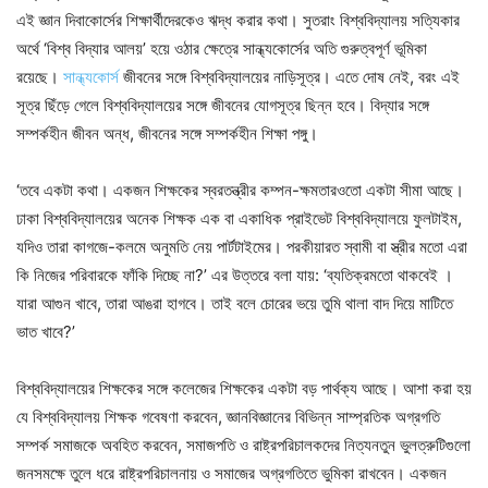
এই জ্ঞান দিবাকোর্সের শিক্ষার্থীদেরকেও ঋদ্ধ করার কথা। সুতরাং বিশ্ববিদ্যালয় সত্যিকার
অর্থে ‘বিশ্ব বিদ্যার আলয়’ হয়ে ওঠার ক্ষেত্রে সান্ধ্যকোর্সের অতি গুরুত্বপূর্ণ ভূমিকা
রয়েছে।
সান্ধ্যকোর্স
জীবনের সঙ্গে বিশ্ববিদ্যালয়ের নাড়িসূত্র। এতে দোষ নেই, বরং এই
সূত্র ছিঁড়ে গেলে বিশ্ববিদ্যালয়ের সঙ্গে জীবনের যোগসূত্র ছিন্ন হবে। বিদ্যার সঙ্গে
সম্পর্কহীন জীবন অন্ধ, জীবনের সঙ্গে সম্পর্কহীন শিক্ষা পঙ্গু।
‘তবে একটা কথা। একজন শিক্ষকের স্বরতন্ত্রীর কম্পন-ক্ষমতারওতো একটা সীমা আছে।
ঢাকা বিশ্ববিদ্যালয়ের অনেক শিক্ষক এক বা একাধিক প্রাইভেট বিশ্ববিদ্যালয়ে ফুলটাইম,
যদিও তারা কাগজে-কলমে অনুমতি নেয় পার্টটাইমের। পরকীয়ারত স্বামী বা স্ত্রীর মতো এরা
কি নিজের পরিবারকে ফাঁকি দিচ্ছে না?’ এর উত্তরে বলা যায়: ‘ব্যতিক্রমতো থাকবেই ।
যারা আগুন খাবে, তারা আঙরা হাগবে। তাই বলে চোরের ভয়ে তুমি থালা বাদ দিয়ে মাটিতে
ভাত খাবে?’
বিশ্ববিদ্যালয়ের শিক্ষকের সঙ্গে কলেজের শিক্ষকের একটা বড় পার্থক্য আছে। আশা করা হয়
যে বিশ্ববিদ্যালয় শিক্ষক গবেষণা করবেন, জ্ঞানবিজ্ঞানের বিভিন্ন সাম্প্রতিক অগ্রগতি
সম্পর্ক সমাজকে অবহিত করবেন, সমাজপতি ও রাষ্ট্রপরিচালকদের নিত্যনতুন ভুলত্রুটিগুলো
জনসমক্ষে তুলে ধরে রাষ্ট্রপরিচালনায় ও সমাজের অগ্রগতিতে ভুমিকা রাখবেন। একজন