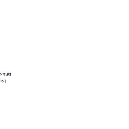
া-পাওয়া