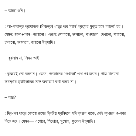
– আচ্ছা শুনি।
: আ-কারান্ত প্রযোজক (ণিজন্ত) ধাতুর পরে ‘আন’ প্রত্যয় যুক্ত হলে ‘আনো’ হয়।
যেমন: জানা+আন=জানানো। এরূপ: শোনানো, ভাসানো, খাওয়ানো, দেখানো, থামানো,
চালানো, ভাজানো, বানানো ইত্যাদি।
– বুঝলাম না, লিমন ভাই।
: বুঝিয়েই তো বললাম। যেমন, গতকালের ‘দেখানো’ পথে পথ চলবে। গাড়ি চালানো
অবস্থায় ড্রাইভারের সঙ্গে অকারণে কথা বলবে না।
– আর?
: দ্বি-দল ধাতুর কোনো রূপের দ্বিতীয় ধ্বনিদলে যদি ব্যঞ্জন থাকে, সেই ব্যঞ্জনে ও-কার
দিতে হবে। যেমন— এগোবে, পিছোবে, ঘুমোল, ফুরোল ইত্যাদি।