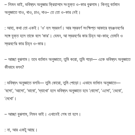
– লিমন ভাই, ভবিষ্যৎ অনুজ্ঞার ক্রিয়াপদে সংযুক্ত ও-কার বুঝলাম। কিন্তু বর্তমান
অনুজ্ঞাতে যাও, খাও, চাও, দাও– তে তো ও-কার নেই।
: আহা, কথা তো একই। ‘ও’ হল স্বরবর্ণ। আর স্বরবর্ণ সংক্ষিপ্ত আকারে ব্যঞ্জনবর্ণের
সঙ্গে যুক্ত হলে তাকে বলে ‘কার’। যেমন, আ স্বরবর্ণের কার চিহ্ন আ-কার; তেমনি ও
স্বরবর্ণের কার চিহ্ন ও-কার।
– আচ্ছা বুঝলাম। তবে বর্তমান অনুজ্ঞাতে, তুমি করো, তুমি পড়ো— একে ভবিষ্যৎ অনুজ্ঞাতে
কীভাবে বলব?
: ভবিষ্যৎ অনুজ্ঞাতে বলবি— তুমি কোরো, তুমি পোড়ো। এভাবে বর্তমান অনুজ্ঞাতে—
‘বসো’, ‘আসো’, ‘ভাবো’, ‘দ্যাখো’ হলে ভবিষ্যৎ অনুজ্ঞাতে হবে ‘বোসো’, ‘এসো’, ‘ভেবো’,
‘দেখো’।
– আচ্ছা বুঝলাম, লিমন ভাই। এখানেই শেষ তা হলে।
: না, আর একটু আছে।