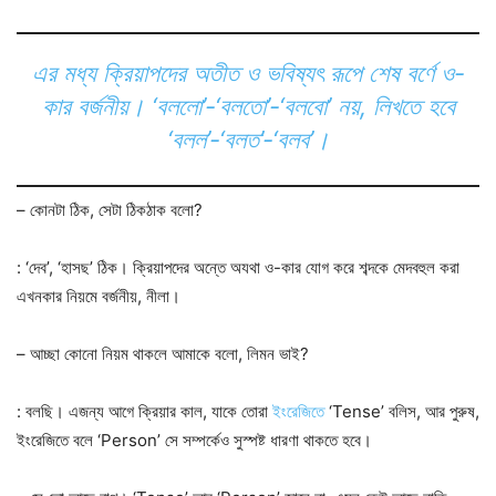
এর মধ্য ক্রিয়াপদের অতীত ও ভবিষ্যৎ রূপে শেষ বর্ণে ও-
কার বর্জনীয়। ‘বললো’-‘বলতো’-‘বলবো’ নয়, লিখতে হবে
‘বলল’-‘বলত’-‘বলব’।
– কোনটা ঠিক, সেটা ঠিকঠাক বলো?
: ‘দেব’, ‘হাসছ’ ঠিক। ক্রিয়াপদের অন্তে অযথা ও-কার যোগ করে শব্দকে মেদবহুল করা
এখনকার নিয়মে বর্জনীয়, নীলা।
– আচ্ছা কোনো নিয়ম থাকলে আমাকে বলো, লিমন ভাই?
: বলছি। এজন্য আগে ক্রিয়ার কাল, যাকে তোরা
ইংরেজিতে
‘Tense’ বলিস, আর পুরুষ,
ইংরেজিতে বলে ‘Person’ সে সম্পর্কেও সুস্পষ্ট ধারণা থাকতে হবে।