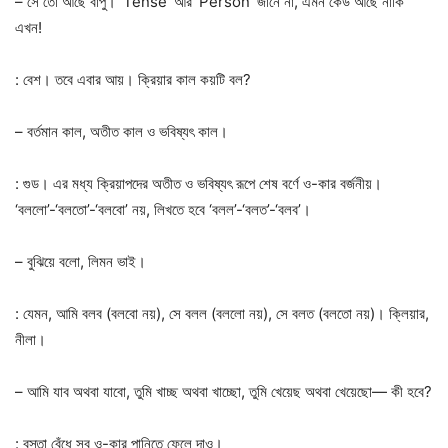
– সে তো আছে বাপু। ‘Tense’ আর ‘Person’ জানে না, এমন কেউ আছে নাকি
এখন!
: বেশ। তবে এবার আয়। ক্রিয়ার কাল কয়টি বল?
– বর্তমান কাল, অতীত কাল ও ভবিষ্যৎ কাল।
: গুড। এর মধ্য ক্রিয়াপদের অতীত ও ভবিষ্যৎ রূপে শেষ বর্ণে ও-কার বর্জনীয়।
‘বললো’-‘বলতো’-‘বলবো’ নয়, লিখতে হবে ‘বলল’-‘বলত’-‘বলব’।
– বুঝিয়ে বলো, লিমন ভাই।
: যেমন, আমি বলব (বলবো নয়), সে বলল (বললো নয়), সে বলত (বলতো নয়)। ক্লিয়ার,
নীলা।
– আমি যাব অথবা যাবো, তুমি খাচ্ছ অথবা খাচ্ছো, তুমি খেয়েছ অথবা খেয়েছো— কী হবে?
: বস্তা বেঁধে সব ও-কার পানিতে ফেলে দাও।