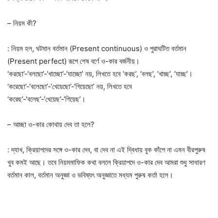
– নিয়ম কী?
: নিয়ম হল, ঘটমান বর্তমান (Present continuous) ও পুরাঘটিত বর্তমান
(Present perfect) রূপে শেষ বর্ণে ও-কার বর্জনীয়।
‘করছো’-‘বলছো’-‘খাচ্ছো’-‘যাচ্ছো’ নয়, লিখতে হবে ‘করছ’, ‘বলছ’, ‘খাচ্ছ’, ‘যাচ্ছ’।
‘করেছো’-‘বলেছো’-‘খেয়েছো’-‘গিয়েছো’ নয়, লিখতে হবে
‘করেছ’-‘বলেছ’-‘খেয়েছ’-‘গিয়েছ’।
– আচ্ছা ও-কার কোথায় দেব তা হলে?
: দ্যাখ, ক্রিয়াপদের সঙ্গে ও-কার দেব, বা দেব না এই দ্বিধায় বুক কাঁপে না এমন বীরপুরুষ
খুব কমই আছে। তবে নিয়মমাফিক কথা বললে ক্রিয়াপদে ও-কার দেব আমরা শুধু সাধারণ
বর্তমান কাল, বর্তমান অনুজ্ঞা ও ভবিষ্যৎ অনুজ্ঞাতে মধ্যম পুরুষ কর্তা হলে।