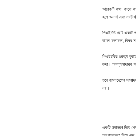
আরেকটি কথা, কারো কা
হলে অনার্স এবং মাস্টা
পিএইচডি ছোট একটি পরিস
ভালো ফলাফল, বিষয় সম
পিএইচডির গুরুত্ব বুঝ
কথা। অনন্যসাধারণ গব
তবে বাংলাদেশের সংবাদ
নয়।
একটি উদাহরণ দিয়ে শেষ
অনুপযুক্ততা নিয়ে বেশ 