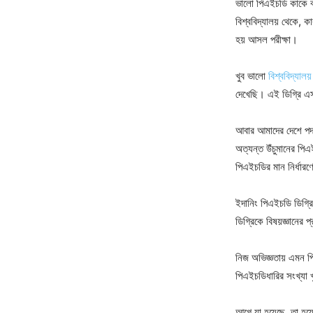
ভালো পিএইচডি কাকে ব
বিশ্ববিদ্যালয় থেকে, কা
হয় আসল পরীক্ষা।
খুব ভালো
বিশ্ববিদ্যালয়
দেখেছি। এই ডিগ্রি এস
আবার আমাদের দেশে পদার্
অত্যন্ত উঁচুমানের পিএ
পিএইচডির মান নির্ধার
ইদানিং পিএইচডি ডিগ্র
ডিগ্রিকে বিষয়জ্ঞানের
নিজ অভিজ্ঞতায় এমন পিএ
পিএইচডিধারির সংখ্যা 
আগে যা হয়েছে, তা হয়