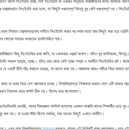
লে? ভালো পিএইচডি হচ্ছে সেই পিএইচডি যা একজন মানুষকে সারাজীবনের জন্য গবেষকে পরি
র তত্ত্বাবধানে পিএইচডি করা হলো, তা কিছুটা গুরুত্বপূর্ণ কিন্তু খুব বেশি গুরুত্বপূর্ণ নয়। পিএই
থেকে বিখ্যাত তত্ত্বাবধায়কের অধীনে পিএইচডি করার পর বলার মতো আর কিছুই করা হয়ে ওঠেন
ব ক্ষেত্রে সময়ের অপচয়ের ক্যাটাগরিতে পরে।
থবিজ্ঞানে কিছু পিএইচডির কথা জানি, যা এককথায় ওয়ার্ল্ড ক্লাস। যদিও খুব ব্যতিক্রম, কিন্তু দ
ইচডি সম্ভব হয়েছে, হচ্ছে। যদিও তার থেকে বেশি হচ্ছে সস্তা ও অর্থহীন পিএইচডির চর্চা। কা
ণের যে একটি রীতি দাঁড় করানো হয়েছে, তা ভালো কথা নয়। আমাদের আরও গভীরে গিয়ে ভাবতে হ
ি থাকা না থাকা নিয়ে বেশ আলোচনা চলছে। বিশ্ববিদ্যালয়ে শিক্ষকতা করতে গেলে এটি থাকার প
 প্রধান নিয়ামক ভেবে বসাটা ঠিক নয়। বিশেষ করে বাংলাদেশে।
ইচডিধারি দেখেছি, যাদের বিষয়জ্ঞান মাস্টার্স ক্লাসের একজন মাঝারি মানের শিক্ষার্থীর চেয়ে খু
খুব কম নয়। যা হওয়া উচিৎ ছিলো অর্থবহ, তার অনেক কিছুই এখানে অর্থহীন।
েছে। এখন যারা বিশ্ববিদ্যালয়ে
শিক্ষকতা
করছেন, তাদের এই ডিগ্রিটি থাকা প্রয়োজন। তবে এই ড