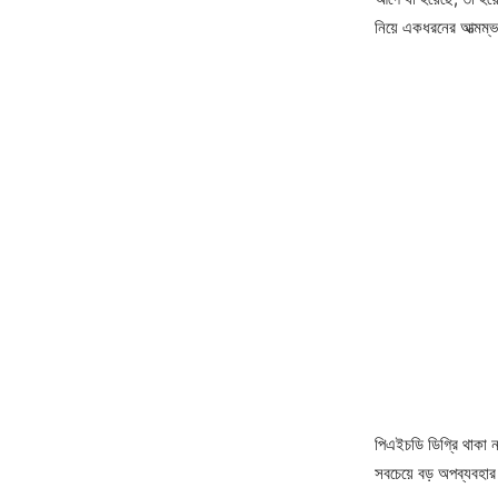
নিয়ে একধরনের আত্মম্ভ
পিএইচডি ডিগ্রি থাকা নয
সবচেয়ে বড় অপব্যবহা