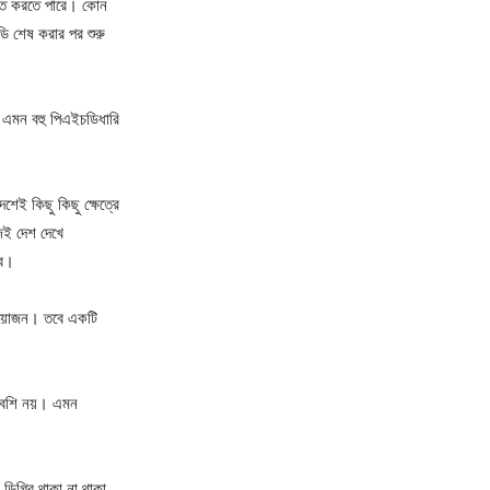
ণত করতে পারে। কোন
চডি শেষ করার পর শুরু
ি এমন বহু পিএইচডিধারি
েশেই কিছু কিছু ক্ষেত্রে
জেই দেশ দেখে
বে।
্রয়োজন। তবে একটি
ব বেশি নয়। এমন
িগ্রি থাকা না থাকা