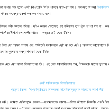
রো কথায় মনে হচ্ছে একটি পিএইচডি ডিগ্রি থাকলে সাত-খুন মাফ। অবশ্যই তা নয়!
বিশ্ববিদ্য
র্স পর্যায়ে অত্যন্ত ভালো ফলাফল থাকতে হবে।
রে গভীর জ্ঞানের পরিচয়। যদিও অনেক ক্ষেত্রেই এই গভীরতার ছাপ খুঁজে পাওয়া যায় না। অনার্স এ
্পর্কে মোটাদাগে কনসেপ্টের পরিচয়। অন্তত তাই হওয়া উচিৎ।
তে গিয়ে যেন আমরা অনার্স এবং মাস্টার্সের ফলাফলকে ছোট না করে দেখি। অত্যন্ত ভালোমানের
েষণার পুরস্কার অনন্যসাধারণ হওয়া উচিত।
পত্র দেখে যেন আমরা বিভ্রান্ত না হই। এই দেশে সাংবাদিকতার মান, শিক্ষকতার মানের তুলনায় 
একটি সত্যিকারের বিশ্ববিদ্যালয়
প্রত্যয় স্কিম : বিশ্ববিদ্যালয়ের শিক্ষকদের সাথে বৈষম্যমূলক আচরণের কারণ কী?
 করি। বর্তমানে ফেইসবুকে একজন—সংবাদপত্রের ভাষায়—‘বিশ্ব কাঁপানো’ বিজ্ঞানীর একটি বিশ্বব
ঝড় বয়ে যাচ্ছে। এই তরুণ গবেষকের গবেষণার রেকর্ড বাংলাদেশ স্ট্যান্ডার্ডে যথেষ্ট ভালো। কিন্তু