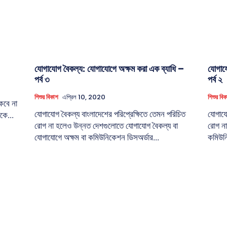
যোগাযোগ বৈকল্য: যোগাযোগে অক্ষম করা এক ব্যাধি –
যোগায
পর্ব ৩
পর্ব ২
শিশুর বিকাশ
এপ্রিল 10, 2020
শিশুর বি
কবে না
যোগাযোগ বৈকল্য বাংলাদেশের পরিপ্রেক্ষিতে তেমন পরিচিত
যোগাযো
কে...
রোগ না হলেও উন্নত দেশগুলোতে যোগাযোগ বৈকল্য বা
রোগ না
যোগাযোগে অক্ষম বা কমিউনিকেশন ডিসঅর্ডার...
কমিউনি