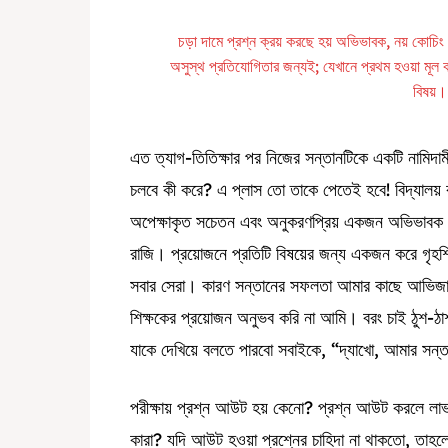
চড়া দামে প্রশ্ন ক্রয় করছে হয় অভিভাবক, নয় কোচিং
অসুস্থ প্রতিযোগিতার জন্যই; যেখানে প্রথম হওয়া মূল ক
বিষয়।
এত ত্যাগ-তিতিক্ষার পর নিজের সন্তানটিকে একটি নামিদামী
চলবে কী করে? এ প্লাস তো তাকে পেতেই হবে! বিদ্যালয় ক
অপেক্ষাকৃত সচেতন এবং অনুকরণপ্রিয় একজন অভিভাবক 
রাজি। প্রয়োজনে প্রতিটি বিষয়ের জন্য একজন করে গৃ
সবার সেরা। কারণ সন্তানের সফলতা আমার কাছে আভিজাত্য
শিক্ষকের প্রয়োজন অনুভব করি না আমি। বরং চাই ঠুশ-ঠাশ
যাকে দেখিয়ে বলতে পারবো সবাইকে, “দ্যাখো, আমার সন্তান
পরীক্ষায় প্রশ্ন আউট হয় কেনো? প্রশ্ন আউট করলে লাভ
কারা? যদি আউট হওয়া প্রশ্নের চাহিদা না থাকতো, তাহল