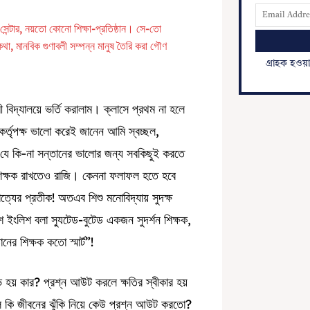
 সেন্টার, নয়তো কোনো শিক্ষা-প্রতিষ্ঠান। সে-তো
থা, মানবিক গুণাবলী সম্পন্ন মানুষ তৈরি করা গৌণ
গ্রাহক হওয়
 বিদ্যালয়ে ভর্তি করালাম। ক্লাসে প্রথম না হলে
র্তৃপক্ষ ভালো করেই জানেন আমি স্বচ্ছল,
যে কি-না সন্তানের ভালোর জন্য সবকিছুই করতে
হশিক্ষক রাখতেও রাজি। কেননা ফলাফল হতে হবে
ের প্রতীক! অতএব শিশু মনোবিদ্যায় সুদক্ষ
 ইংলিশ বলা স্যুটেড-বুটেড একজন সুদর্শন শিক্ষক,
ের শিক্ষক কতো স্মার্ট”!
 হয় কার? প্রশ্ন আউট করলে ক্ষতির স্বীকার হয়
ে কি জীবনের ঝুঁকি নিয়ে কেউ প্রশ্ন আউট করতো?