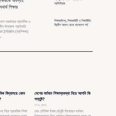
শিক্ষককে অবশ্যই
প্রতিক্রিয়া
থার্থ শিক্ষার
শিক্ষাকমিশন, শিক্ষাকমিটি ও শিক্ষানীতি:
লাদেশ সরকারের প্রাথমিক ও
ব্রিটিশ আমল থেকে বাংলাদেশ পর্ব
 অধীন উপজেলা প্রাইমারি
র ইন্সট্রাক্টর (প্রশিক্ষক)
..
থমিক বিদ্যালয়ে কোন
দেশের বর্তমান শিক্ষাব্যবস্থা নিয়ে আপনি কি
?
সন্তুষ্ট?
মার্চ 6, 2011
না নিয়ে প্রাথমিক শিক্ষা
মোঃ তৌফিক ইমাম চৌধুরী লিখেছেন বর্তমান