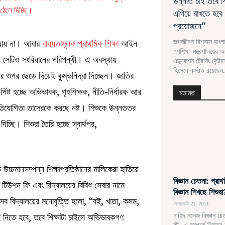
উন্নতি চাই তবে 
ঠেলে দিচ্ছি।
এগিয়ে রাখতে হবে য
প্রয়োজনে”
জগজ্জীবন বিশ্বাস বাং
 যায় না। আবার
বাধ্যতামূলক প্রাথমিক শিক্ষা
আইন
গণশিক্ষা মন্ত্রণালয়ের
বে সেটিও সংবিধানের পরিপন্থী। এ অবস্থায়
এডুকেশন ট্রেনিং সেন্টারে
হিসেবে কর্মরত রয়েছেন.
রির ওপর ছেড়ে দিয়েই কুম্ভনিদ্রা দিচ্ছেন। জাতির
িষ্ট হচ্ছে অভিভাবক, গৃহশিক্ষক, নীতি-নির্ধারক আর
মতামত
প্রতিযোগিতা তাদেরকে করছে নষ্ট। শিশুকে উন্নততর
চ্ছি। শিশুরা তৈরি হচ্ছে স্বার্থপর,
মানসম্পন্ন শিক্ষাপ্রতিষ্ঠানের মালিকেরা হাতিয়ে
বিজ্ঞান চেতনা: প্রা
িউশন ফি এবং বিদ্যালয়ের বিবিধ সেবার নামে
বিজ্ঞান শিখছে শিশুরা
ব বিদ্যালয়ের মনোবৃত্তি হলো, “বই, খাতা, কলম,
ফেব্রুয়ারি 21, 2011
নাহিদ নলেজ বিজ্ঞান চেত
কেই নিতে হবে, তবে শিক্ষাটা চাইলে অভিভাবকগণ