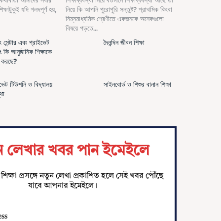
 কথাবার্তা আমাদের সবার
শিক্ষাব্যবস্থা নিয়ে বর্তমানে শিক্ষাব্যবস্থা আছে তা
্ষাটুকুই যদি গলদপূর্ণ হয়,
নিয়ে কি আপনি পুরোপুরি সন্তুষ্ট? প্রাথমিক কিংবা
নিম্নমাধ্যমিক শ্রেণীতে একজনকে অনেকগুলো
বিষয়ে পড়তে...
 সেন্টার এবং প্রাইভেট
দৈনন্দিন জীবন শিক্ষা
 কি আনুষ্ঠানিক শিক্ষাকে
স করছে?
ভেট টিউশনি ও বিদ্যালয়
সাইনবোর্ড ও শিশুর বানান শিক্ষা
্থা
ন লেখার খবর পান ইমেইলে
শিক্ষা প্রসঙ্গে নতুন লেখা প্রকাশিত হলে সেই খবর পৌঁছে
যাবে আপনার ইমেইলে।
ess