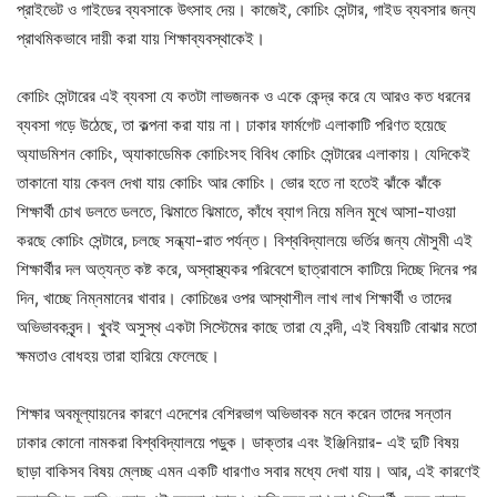
প্রাইভেট ও গাইডের ব্যবসাকে উৎসাহ দেয়। কাজেই, কোচিং সেন্টার, গাইড ব্যবসার জন্য
প্রাথমিকভাবে দায়ী করা যায় শিক্ষাব্যবস্থাকেই।
কোচিং সেন্টারের এই ব্যবসা যে কতটা লাভজনক ও একে কেন্দ্র করে যে আরও কত ধরনের
ব্যবসা গড়ে উঠেছে, তা কল্পনা করা যায় না। ঢাকার ফার্মগেট এলাকাটি পরিণত হয়েছে
অ্যাডমিশন কোচিং, অ্যাকাডেমিক কোচিংসহ বিবিধ কোচিং সেন্টারের এলাকায়। যেদিকেই
তাকানো যায় কেবল দেখা যায় কোচিং আর কোচিং। ভোর হতে না হতেই ঝাঁকে ঝাঁকে
শিক্ষার্থী চোখ ডলতে ডলতে, ঝিমাতে ঝিমাতে, কাঁধে ব্যাগ নিয়ে মলিন মুখে আসা-যাওয়া
করছে কোচিং সেন্টারে, চলছে সন্ধ্যা-রাত পর্যন্ত। বিশ্ববিদ্যালয়ে ভর্তির জন্য মৌসুমী এই
শিক্ষার্থীর দল অত্যন্ত কষ্ট করে, অস্বাস্থ্যকর পরিবেশে ছাত্রাবাসে কাটিয়ে দিচ্ছে দিনের পর
দিন, খাচ্ছে নিম্নমানের খাবার। কোচিঙের ওপর আস্থাশীল লাখ লাখ শিক্ষার্থী ও তাদের
অভিভাবকবৃন্দ। খু্বই অসুস্থ একটা সিস্টেমের কাছে তারা যে বন্দী, এই বিষয়টি বোঝার মতো
ক্ষমতাও বোধহয় তারা হারিয়ে ফেলেছে।
শিক্ষার অবমূল্যায়নের কারণে এদেশের বেশিরভাগ অভিভাবক মনে করেন তাদের সন্তান
ঢাকার কোনো নামকরা বিশ্ববিদ্যালয়ে পড়ুক। ডাক্তার এবং ইঞ্জিনিয়ার- এই দুটি বিষয়
ছাড়া বাকিসব বিষয় ম্লেচ্ছ এমন একটি ধারণাও সবার মধ্যে দেখা যায়। আর, এই কারণেই