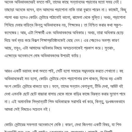
অনেক অভিভাবকদেরই বলতে শুনি, তাদের কাছে সন্তানদের পড়ানোর মতো সময় নেই।
তাছাড়া অনেকে বলেন, হাল আমলের পড়াশোনা নাকি তারা বুঝতে পারেন না। কাজেই, কিছু
পয়সা খরচ হলেও কোচিং সেন্টারে পাঠানোই ভালো, ঝামেলা থেকে মুক্তি। অথচ, পড়াশোনা
শিখিয়ে দেবার দায়িত্ব কিন্তু অভিভাবকের নয়, শিক্ষকের। তা নিশ্চিত করার কথা স্কুল-
কলেজের। আর, এটা শিক্ষার্থী এবং অভিভাবকদের অধিকার। অথচ, তারা অধিকার ছেড়ে
দিয়ে অর্থ ব্যয় করে বিকল্প শিক্ষাপ্রতিষ্ঠানকেই বেছে নেন। এর পেছনেও অবশ্য কারণ
আছে, তবুও, এটা আমাদের অধিকার বিষয়ে অসচেতনাকেই প্রকাশ করে। সুতরাং,
এক্ষেত্রে অনেকাংশে দোষ অভিভাবকদের উপরেই বর্তায়।
আরও একটি ভয়াবহ কথা শুনতে পাই, সেটি হলো সময়ের সদ্ব্যবহার করতে শেখানো। বহু
অভিভাবকেরই মত হলো, কোচিং সেন্টারে গেলে পড়াশোনার চাপ থাকবে, দিনের বড় একটা
অংশ কোচিং সেন্টারে থাকতে হবে। ফলে, তাদের সন্তান খেলাধুলা, টিভি দেখা, আউট বই
দেখা এমনকি ছোট ছোট বাচ্চারা বাসায় থেকে মাকে বাড়ির কাজে বিরক্ত করার সুযোগ পাবে
না। এই অমানবিক সিদ্ধান্তটি শিশু অধিকারকে সরাসরি খর্ব করে, কিন্তু, দুঃখজনকভাবে
আমরা সেই বিষয়েও সচেতন নই।
কোচিং সেন্টারের সফলতা অনেকাংশে মেকি। কারণ, মেধা জিনগত একটি বিষয়, যা শিশু