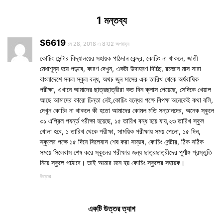
1 মন্তব্য
S6619
মে 28, 2018 এ 8:02 অপরাহ্ন
কোচিং সেন্টার বিদ্যালয়ের সহায়ক পাঠদান কেন্দ্র, কোচিং না থাকলে, জাতী
মেধাশূন্য হয়ে পড়বে, কারণ দেখুন, একটা উদাহরণ দিচ্ছি, রমজান মাস সারা
বাংলাদেশে সকল স্কুল বন্ধ, অথচ জুন মাসের এক তারিখ থেকে অর্ধবাষিক
পরীক্ষা, এখানে আমাদের ছাত্রছাত্রীরা কত দিন ক্লাস পেয়েছে, সেদিকে খেয়াল
আছে আমাদের কারো চিন্তা নেই,কোচিং বন্ধের পক্ষে বিপক্ষ অনেকেই কথা বলি,
দেখুন কোচিং না থাকলে কী হতো আমাদের কোমল মতি সন্তানদের, অনেক স্কুলে
৩১ এপ্রিল পযর্ন্ত পরীক্ষা হয়েছে, ১৫ তারিখ বন্ধ হয়ে যায়,২৩ তারিখ স্কুল
খোলা হবে, ১ তারিখ থেকে পরীক্ষা, সাময়িক পরীক্ষায় সময় পেলো, ১৫ দিন,
স্কুলের পক্ষে ১৫ দিনে সিলেবাস শেষ করা সম্ভব, কোচিং সেন্টার, ঠিক সঠিক
সময়ে সিলেবাস শেষ করে স্কুলের পরীক্ষার জন্য ছাত্রছাত্রীদের পুর্ণাঙ্গ প্রস্তুতি
নিয়ে স্কুলে পাঠাবে। তাই আমার মনে হয় কোচিং স্কুলের সহায়ক।
উত্তর
একটি উত্তর ত্যাগ