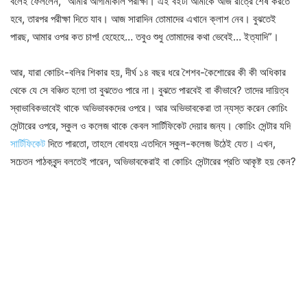
বলেই ফেললেন, “আমার আগামীকাল পরীক্ষা। এই বইটা আমাকে আজ রাত্রে শেষ করতে
হবে, তারপর পরীক্ষা দিতে যাব। আজ সারাদিন তোমাদের এখানে ক্লাশ নেব। বুঝতেই
পারছ, আমার ওপর কত চাপ! হেহেহে… তবুও শুধু তোমাদের কথা ভেবেই… ইত্যাদি”।
আর, যারা কোচিং-বলির শিকার হয়, দীর্ঘ ১৪ বছর ধরে শৈশব-কৈশোরের কী কী অধিকার
থেকে যে সে বঞ্চিত হলো তা বুঝতেও পারে না। বুঝতে পারবেই বা কীভাবে? তাদের দায়িত্ব
স্বাভাবিকভাবেই থাকে অভিভাবকদের ওপরে। আর অভিভাবকেরা তা ন্যস্ত করেন কোচিং
সেন্টারের ওপরে, স্কুল ও কলেজ থাকে কেবল সার্টিফিকেট দেয়ার জন্য। কোচিং সেন্টার যদি
সার্টিফিকেট
দিতে পারতো, তাহলে বোধহয় এতদিনে স্কুল-কলেজ উঠেই যেত। এখন,
সচেতন পাঠকবৃন্দ বলতেই পারেন, অভিভাবকেরাই বা কোচিং সেন্টারের প্রতি আকৃষ্ট হয় কেন?