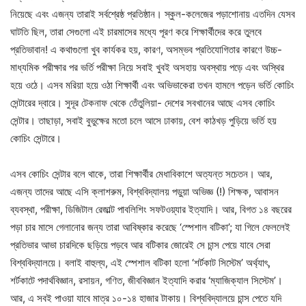
নিয়েছে এবং এজন্য তারাই সর্বশ্রেষ্ঠ প্রতিষ্ঠান। স্কুল-কলেজের পড়াশোনায় এতদিন যেসব
ঘাটতি ছিল, তারা সেগুলো এই চারমাসের মধ্যে পূরণ করে শিক্ষার্থীদের করে তুলবে
প্রতিভাবান! এ কথাগুলো খুব কার্যকর হয়, কারণ, অসম্ভব প্রতিযোগিতার কারণে উচ্চ-
মাধ্যমিক পরীক্ষার পর ভর্তি পরীক্ষা নিয়ে সবাই খুবই অসহায় অবস্থায় পড়ে এবং অস্থির
হয়ে ওঠে। এসব মরিয়া হয়ে ওঠা শিক্ষার্থী এবং অভিভাকেরা তখন হামলে পড়েন ভর্তি কোচিং
সেন্টারের দ্বারে। সুদূর টেকনাফ থেকে তেঁতুলিয়া- দেশের সবখানের আছে এসব কোচিং
সেন্টার। তাছাড়া, সবাই বুভুক্ষের মতো চলে আসে ঢাকায়, বেশ কাঠখড় পুড়িয়ে ভর্তি হয়
কোচিং সেন্টারে।
এসব কোচিং সেন্টার বলে থাকে, তারা শিক্ষার্থীর মেধাবিকাশে অত্যন্ত সচেতন। আর,
এজন্য তাদের আছে এসি ক্লাশরুম, বিশ্ববিদ্যালয় পড়ুয়া অভিজ্ঞ (!) শিক্ষক, আবাসন
ব্যবস্থা, পরীক্ষা, ডিজিটাল রেজাল্ট পাবলিশিং সফটওয়্যার ইত্যাদি। আর, বিগত ১৪ বছরের
পড়া চার মাসে গেলানোর জন্য তারা আবিষ্কার করেছে ‘স্পেশাল বটিকা’; যা গিলে ফেললেই
প্রতিভার আভা চারদিকে ছড়িয়ে পড়বে আর বটিকার জোরেই সে চান্স পেয়ে যাবে সেরা
বিশ্ববিদ্যালয়ে। বলাই বাহুল্য, এই স্পেশাল বটিকা হলো ‘শর্টকাট সিস্টেম’ অর্থ্যাৎ,
শর্টকাটে পদার্থবিজ্ঞান, রসায়ন, গণিত, জীববিজ্ঞান ইত্যাদি করার ‘ম্যাজিক্যাল সিস্টেম’।
আর, এ সবই পাওয়া যাবে মাত্র ১০-১৪ হাজার টাকায়। বিশ্ববিদ্যালয়ে চান্স পেতে যদি