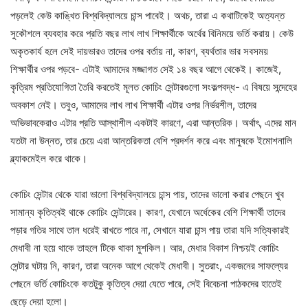
পড়লেই কেউ কাঙ্খিত বিশ্ববিদ্যালয়ে চান্স পাবেই। অথচ, তারা এ কথাটিকেই অত্যন্ত
সুকৌশলে ব্যবহার করে প্রতি বছর লাখ লাখ শিক্ষার্থীকে অর্থের বিনিময়ে ভর্তি করায়। কেউ
অকৃতকার্য হলে সেই দায়ভারও তাদের ওপর বর্তায় না, কারণ, ব্যর্থতার ভার সবসময়
শিক্ষার্থীর ওপর পড়বে- এটাই আমাদের মজ্জাগত সেই ১৪ বছর আগে থেকেই। কাজেই,
কৃত্রিম প্রতিযোগিতা তৈরি করতেই মূলত কোচিং সেন্টারগুলো সংকল্পবদ্ধ- এ বিষয়ে সন্দেহের
অবকাশ নেই। তবুও, আমাদের লাখ লাখ শিক্ষার্থী এটার ওপর নির্ভরশীল, তাদের
অভিভাবকেরাও এটার প্রতি আস্থাশীল একটাই কারণে, এরা আন্তরিক। অর্থাৎ, এদের মান
যতটা না উন্নত, তার চেয়ে এরা আন্তরিকতা বেশি প্রদর্শন করে এবং মানুষকে ইমোশনালি
ব্ল্যাকমেইল করে থাকে।
কোচিং সেন্টার থেকে যারা ভালো বিশ্ববিদ্যালয়ে চান্স পায়, তাদের ভালো করার পেছনে খুব
সামান্য কৃতিত্বই থাকে কোচিং সেন্টারের। কারণ, যেখানে অর্ধেকের বেশি শিক্ষার্থী তাদের
পড়ার গতির সাথে তাল ধরেই রাখতে পারে না, সেখানে যারা চান্স পায় তারা যদি সত্যিকারই
মেধাবী না হয়ে থাকে তাহলে টিকে থাকা মুশকিল। আর, মেধার বিকাশ নিশ্চয়ই কোচিং
সেন্টার ঘটায় নি, কারণ, তারা অনেক আগে থেকেই মেধাবী। সুতরাং, একজনের সাফল্যের
পেছনে ভর্তি কোচিংকে কতটুকু কৃতিত্ব দেয়া যেতে পারে, সেই বিবেচনা পাঠকদের হাতেই
ছেড়ে দেয়া হলো।