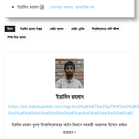
ইয়ামিন রহমান
লেখাপড়া সমাচার: ব্যবহারিক রঙ্গ
ট্যাগ
ইয়ামিন রহমান ইস্ক্রা
কোচিং ব্যবসা
কোচিং সেন্টার
বিশ্ববিদ্যালয়ে ভর্তি পরীক্ষা
শিক্ষা নিয়ে ব্যবসা
ইয়ামিন রহমান
https://bn.bdeduarticle.com/tag/%e0%a6%87%e0%a7%9f%e0
%e0%a6%b0%e0%a6%b9%e0%a6%ae%e0%a6%be%e0%a6%a8/
ইয়ামিন রহমান খুলনা বিশ্ববিদ্যালয়ের আইন বিভাগে সহকারী অধ্যাপক হিসেবে কর্মরত
রয়েছেন।