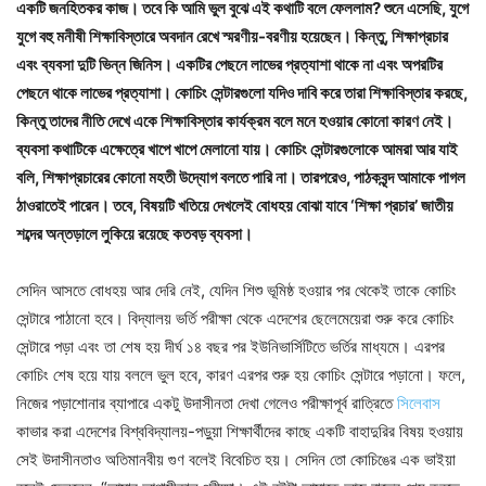
একটি জনহিতকর কাজ। তবে কি আমি ভুল বুঝে এই কথাটি বলে ফেললাম? শুনে এসেছি, যুগে
যুগে বহু মনীষী শিক্ষাবিস্তারে অবদান রেখে স্মরণীয়-বরণীয় হয়েছেন। কিন্তু, শিক্ষাপ্রচার
এবং ব্যবসা দুটি ভিন্ন জিনিস। একটির পেছনে লাভের প্রত্যাশা থাকে না এবং অপরটির
পেছনে থাকে লাভের প্রত্যাশা। কোচিং সেন্টারগুলো যদিও দাবি করে তারা শিক্ষাবিস্তার করছে,
কিন্তু তাদের নীতি দেখে একে শিক্ষাবিস্তার কার্যক্রম বলে মনে হওয়ার কোনো কারণ নেই।
ব্যবসা কথাটিকে এক্ষেত্রে খাপে খাপে মেলানো যায়। কোচিং সেন্টারগুলোকে আমরা আর যাই
বলি, শিক্ষাপ্রচারের কোনো মহতী উদ্যোগ বলতে পারি না। তারপরেও, পাঠকবৃন্দ আমাকে পাগল
ঠাওরাতেই পারেন। তবে, বিষয়টি খতিয়ে দেখলেই বোধহয় বোঝা যাবে ‘শিক্ষা প্রচার’ জাতীয়
শব্দের অন্তড়ালে লুকিয়ে রয়েছে কতবড় ব্যবসা।
সেদিন আসতে বোধহয় আর দেরি নেই, যেদিন শিশু ভূমিষ্ঠ হওয়ার পর থেকেই তাকে কোচিং
সেন্টারে পাঠানো হবে। বিদ্যালয় ভর্তি পরীক্ষা থেকে এদেশের ছেলেমেয়েরা শুরু করে কোচিং
সেন্টারে পড়া এবং তা শেষ হয় দীর্ঘ ১৪ বছর পর ইউনিভার্সিটিতে ভর্তির মাধ্যমে। এরপর
কোচিং শেষ হয়ে যায় বললে ভুল হবে, কারণ এরপর শুরু হয় কোচিং সেন্টারে পড়ানো। ফলে,
নিজের পড়াশোনার ব্যাপারে একটু উদাসীনতা দেখা গেলেও পরীক্ষাপূর্ব রাত্রিতে
সিলেবাস
কাভার করা এদেশের বিশ্ববিদ্যালয়-পড়ুয়া শিক্ষার্থীদের কাছে একটি বাহাদুরির বিষয় হওয়ায়
সেই উদাসীনতাও অতিমানবীয় গুণ বলেই বিবেচিত হয়। সেদিন তো কোচিঙের এক ভাইয়া