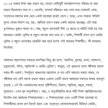
১০-১৪ হাজার টাকা খরচ করতে হয়, তাহলে মোটামুটি অবস্থাসম্পন্ন পরিবার তা খরচ
করতে দ্বিধাবোধ করে না। এমনকি, অসমর্থ পরিবারও ধার-দেনা করে যেভাবেই হোক,
সন্তানের মঙ্গলের কথা ভেবে একটা ব্যবস্থা করেই ফেলে। অথচ, এসব গৎবাধা শর্টকাট
মুলত মেধার বিকাশ নয়, বরং, প্রতিভা ধ্বংস করার একটা ভয়াবহ ষড়যন্ত্র, এটা তারা
ঘুণাক্ষরেও বুঝতে পারেন না। আর, স্কুল-কলেজেই দীর্ঘ ১৪ বছরে যে ঘাটতি তৈরি হয় তার
দায়ভারও কোচিং সেন্টার বা স্কুল-কলেজ বহন করে না। অর্থাৎ, শিক্ষার্থী সফল হলে কোচিং
সেন্টার ও স্কুল-কলেজের ক্রেডিট আর ব্যর্থ হলেই সেই দায়ভার শিক্ষার্থীর। কী চমৎকার
সিস্টেম!
আমাদের পড়াশোনার সবচেয়ে জনপ্রিয় কিছু শব্দ হলো, ‘ব্যাসিক, মুখস্থ, কমন, সাজেশন,
হ্যান্ডনোট, গাইড, প্রাইভেট ও কোচিং সেন্টার’। বস্তুত, এই শব্দগুলো হলো পরীক্ষায় ভালো
করার কী-ওয়ার্ড। উপর্যুক্ত শব্দগুলোর আলোকে যে যত বেশি আয়ত্ত করতে পারবে, সে
পরীক্ষায় তত বেশি ভালো করতে পারবে এরকম একটি ধারণা আমাদের সকলের মাথায় বদ্ধমুল
হয়েছে। এই কি-ওয়ার্ডগুলোর মধ্যে সৃষ্টিশীলতা, বিকাশ, প্রতিভা, আনন্দ, দক্ষতা,
মূল্যায়ন- এসব শব্দ অনুপস্থিত। আর, এ অনুপস্থিতির জন্য দায়ী শিক্ষা প্রতিষ্ঠানগুলোর
সিস্টেম তথা আমাদের শিক্ষাব্যবস্থা। এ শিক্ষাব্যবস্থা এমন একটি শিক্ষা ব্যবস্থা যা
শিক্ষার্থীদের কেবল চাপ দিতেই জানে এবং অত্যন্ত খোলামেলাভাবেই বিভিন্ন কোচিং,