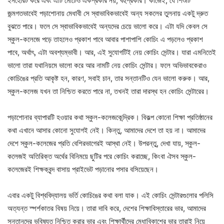
ইনহেরিট করে এবং এটি মোটেও একপ্রকার নয়, বহুপ্রকার। কাজেই, যে শিশুটি
জন্মগতভাবেই পড়াশোনায় মেধাবী সে স্বাভাবিকভাবেই অন্য সকলের তুলনায় একটু দ্রুত
বুঝতে পারে। ফলে সে স্বাভাবিকভাবেই অন্যদের চেয়ে ভালো করে। এটা যদি কেবল সে
স্কুল-কলেজে পড়ে তাহলেও প্রকাশ পাবে আবার পাশাপাশি কোচিং এ পড়লেও প্রকাশ
পাবে, অর্থাৎ, এটা অবশ্যম্ভাবী। আর, এই সুযোগটিই নেয় কোচিং সেন্টার। যারা এমনিতেই
ভালো তারা যথানিয়মে ভালো করে আর নামটি নেয় কোচিং সেন্টার। ফলে অভিভাবকেরাও
কোচিঙের প্রতি আকৃষ্ট হন, কারণ, সবাই চান, তার সন্তানটিও যেন ভালো করুক। আর,
স্কুল-কলেজ যখন তা নিশ্চিত করতে পারে না, তখনই তারা দারস্থ হন কোচিং সেন্টারের।
পড়াশোনার ব্যাপারটি হওয়ার কথা স্কুল-কলেজকেন্দ্রিক। বিকল্প কোনো শিক্ষা প্রতিষ্ঠানের
কথা এখানে আসার কোনো সুযোগই নেই। কিন্তু, আমাদের দেশে তা হয় না। আমাদের
দেশে স্কুল-কলেজের প্রতি বেশিরভাগেরই আস্থা নেই। উপরন্তু, দেখা যায়, স্কুল-
কলেজই অতিরিক্ত অর্থের বিনিময়ে ছুটির পরে কোচিং করাচ্ছে, কিংবা ঐসব স্কুল-
কলেজেরই শিক্ষকবৃন্দ বাসায় প্রাইভেট পড়ানোর পসার বসিয়েছেন।
এবার একটু বিশ্ববিদ্যালয় ভর্তি কোচিঙের কথা বলা যাক। এই কোচিং সেন্টারগুলোর পলিসি
অত্যন্ত স্পর্শকাতর বিষয় নিয়ে। তারা দাবি করে, দেশের শিক্ষাবিস্তারের ভার, আমাদের
সন্তানদের ভবিষ্যত নিশ্চিত করার ভার এবং শিক্ষার্থীদের মেধাবিকাশের ভার তারাই নিয়ে