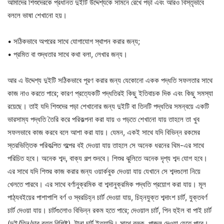
আমাদের শিশুদেরকে প্রধানত দুইটি উদ্দেশ্যকে সামনে রেখে পড়া এবং আরও বিস্তৃভাবে
বললে ভাষা শেখানো হয়।
• সঠিকভাবে অপরের সাথে যোগাযোগ স্থাপন করার জন্য;
• প্রমিত বা শুদ্ধতার সাথে কথা বলা, লেখার জন্য।
আর এ উদ্দেশ্য দুইটি সঠিকভাবে পূরণ করার জন্য যেকোনো একক পদ্ধতি সফলতার সাথে
কাজ নাও করতে পারে; কারণ প্রত্যেকটি পদ্ধতিরই কিছু ইতিবাচক দিক এবং কিছু সমস্যা
রয়েছে। তাই যদি শিশুদের পড়া শেখানোর জন্য দুইটি বা তিনটি পদ্ধতির সমন্বয়ে একটি
ভারসাম্য পদ্ধতি তৈরি করে পরিকল্পনা করা যায় ও পড়তে শেখানো যায় তাহলে তা খুব
সফলভাবে কাজ করবে বলে আশা করা যায়। যেমন, একই সাথে যদি বিভিন্ন রকমের
স্তরভিত্তিক পরিকল্পিত গল্পের বই দেওয়া যায় তাহলে সে অনেক ধরনের থিম-এর সাথে
পরিচিত হবে। অনেক শব্দ, বাক্য গল্প শুনবে। শিশুর ঝুলিতে অনেক দৃশ্য শব্দ যোগ হবে।
এর সাথে যদি শিশুর কাজ করার জন্য ওয়ার্কবুক দেওয়া যায় যেখানে সে শব্দগুলো নিয়ে
খেলতে পারবে। এর সাথে বর্ণানুক্রমিক বা শব্দানুক্রমিক পদ্ধতি প্রয়োগ করা যায়। মূল
পাঠ্যবইয়ের পাশাপাশি বর্ণ ও স্বরচিহ্ন চার্ট দেওয়া যায়, চিহ্নযুক্ত শব্দাংশ চার্ট, যুক্তবর্ণ
চার্ট দেওয়া যায়। চার্টগুলোও বিভিন্ন রকম হতে পারে; দেওয়াল চার্ট, পিন হুইল বা পাই চার্ট
(দুই/তিন/চার বৃত্ত বিশিষ্ট), টানা চার্ট ইত্যাদি। সাথে ব্লক, পাজল দেওয়া যেতে পারে।