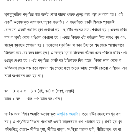
শব্দানুক্রমিক পদ্ধতির নাম শুনেই বোঝা যাচ্ছে শব্দকে কেন্দ্র করে পড়া শেখানো হয়। এটি
একটি অপেক্ষাকৃত অংশগ্রহণমূলক পদ্ধতি। এ পদ্ধতিতে একটি শিশুকে প্রথমেই
যেকোনো একটি পরিচিত ছবি দেখানো হয়। ছবিটির প্রমিত নাম শেখানো হয়। এরপর ছবির
নাম বা শব্দটি থেকে বর্ণগুলো শেখানো হয়। এবার শিশুকে ওই বর্ণগুলো দিয়ে আরও শব্দ এবং
বাক্যে ব্যবহার শেখানো হয়। এক্ষেত্রে স্বরচিহ্ন বা কার চিহ্নকে শব্দ থেকে আলাদাভাবে
চিহ্নিত করে বের করে নিতে হয়। এক্ষেত্রে শব্দ বা বাক্যের গঠনের চেয়ে পরিচিত ছবির ওপর
গুরত্ব দেওয়া হয়। এই পদ্ধতির একটি বড় ইতিবাচক দিক হচ্ছে, শিশুরা জানা থেকে বা
অভিজ্ঞতা থেকে শুরু করে অজানা শব্দ শেখে; ফলে তাদের কাছে শেখাটি কোনো এলিয়েন-এর
মতো অপরিচিত মনে হয় না।
বল –> ব + ল –> ব (বই, বন) ল (লবণ, ললাট)
আমি + বল + খেলি –> আমি বল খেলি।
সার্বিক ভাষা শিখন পদ্ধতি অপেক্ষাকৃত
আধুনিক পদ্ধতি
। তবে এটির ব্যবহারও খুব কম
নয়। এ পদ্ধতিতে শিশুকে প্রথমেই একটি আনন্দদায়ক গল্প শোনানো হয়। গল্পটি হয় খুব
পরিকল্পিত; যেমন– সীমিত পৃষ্ঠা, সীমিত বাক্য, সংশ্লিষ্ট অনেক ছবি, সীমিত শব্দ, শব্দ বা