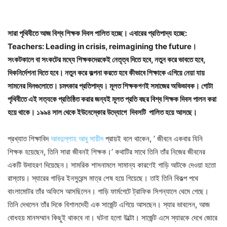
সারা পৃথিবীতে আজ বিশ্ব শিক্ষক দিবস পালিত হচ্ছে। এবারের প্রতিপাদ্য হচ্ছে:
Teachers: Leading in crisis, reimagining the future।
সংকটকালে বা সংকটের মধ্যে শিক্ষকদেরকেই নেতৃত্ব দিতে হবে, নতুন করে ভাবতে হবে,
দিকনির্দেশনা দিতে হবে। নতুন করে কল্পনা করতে হবে কীভাবে শিক্ষাকে এগিয়ে নেয়া যায়
সামনের দিনগুলোতে। চমৎকার প্রতিপাদ্য। মূলত শিক্ষকগণই সমাজের অভিভাবক। গোটা
পৃথিবীতে এই সত্যকে প্রতিষ্ঠিত করার জন্যই মূলত প্রতি বছর বিশ্ব শিক্ষক দিবস পালন করা
হয়ে থাকে। ১৯৯৪ সাল থেকে ইউনেস্কোর উদ্যোগে দিবসটি পালিত হয়ে আসছে।
প্রখ্যাত শিক্ষাবিদ
আবদুল্লাহ আবু সায়ীদ
প্রায়ই বলে থাকেন, ’ জীবনে একবার যিনি
শিক্ষক হয়েছেন, তিনি সারা জীবনই শিক্ষক।’ কথাটির সাথে তিনি তাঁর নিজের জীবনের
একটি উদাহরণ দিয়েছেন। সামরিক শাসনামলে সামান্য কারণেই গাড়ি আটকে দেওয়া হতো
রাস্তায়। স্যারের গাড়ির ইনসুরেন্স মাত্র শেষ হয়ে গিয়েছে। তাই তিনি বিকল্প পথে
বাংলামোটর তাঁর অফিসে আসছিলেন। গাড়ি ফার্মগেটে ট্রাফিক সিগন্যালে থেমে গেছে।
তিনি দেখলেন তাঁর দিকে বিশালদেহী এক সার্জেন্ট এগিয়ে আসছেন। স্যার ভাবলেন, আজ
বোধহয় মানসম্মান কিছুই থাকবে না। ঘটনা হলো উল্টো। সার্জেন্ট এসে স্যারকে দেখে জোরে