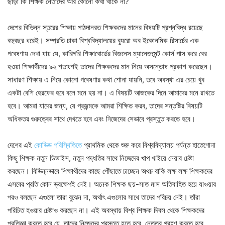
ছাড়া কি শিক্ষক নেতাদের আর কোনো কথা থাকে না?
দেশের বিভিন্ন স্তরের শিক্ষায় পাঠদানরত শিক্ষকদের মানের বিষয়টি প্রশ্নবিদ্ধ রয়েছে
বহুবছর ধরেই। সম্প্রতি ঢাকা বিশ্ববিদ্যালয়ের ব্যুরো অব ইকোনমিক রিসার্চের এক
গবেষণায় দেখা যায় যে, কারিগরি শিক্ষাবোর্ডের বিজনেস ম্যানেজমেন্ট কোর্স পাস করে বের
হওয়া শিক্ষার্থীদের ৯২ শতাংশই তাদের শিক্ষকদের মান নিয়ে অসন্তোষ প্রকাশ করেছেন।
সাধারণ শিক্ষায় এ নিয়ে কোনো গবেষণার কথা শোনা যায়নি, তবে অবস্থা এর চেয়ে খুব
একটা বেশি হেরফের হবে বলে মনে হয় না। এ বিষয়টি আজকের দিনে আমাদের মনে রাখতে
হবে। আমরা যাদের জন্য, যে প্রজন্মকে আমরা শিক্ষিত করব, তাদের সন্তষ্টির বিষয়টি
অধিকতর গুরুত্বের সাথে দেখতে হবে এবং নিজেদের সেভাবে প্রস্তুত করতে হবে।
দেশের এই
কোভিড পরিস্থিতিতে
প্রাথমিক থেকে শুরু করে বিশ্ববিদ্যালয় পর্যন্ত হাতেগোনা
কিছু শিক্ষক নতুন ডিভাইস, নতুন পদ্ধতির সাথে নিজেদের খাপ খাইয়ে নেয়ার চেষ্টা
করছেন। বিভিন্নভাবে শিক্ষার্থীদের কাছে পৌঁছাতে চাচ্ছেন অথচ বাকি লক্ষ লক্ষ শিক্ষকদের
এসবের প্রতি কোন ভ্রক্ষেপই নেই। অনেক শিক্ষক ছয়-সাত মাস অতিবাহিত হয়ে যাওয়ার
পরও বলছেন এগুলো তারা বুঝেন না, অর্থাৎ এগুলোর সাথে তাদের পরিচয় নেই। তাঁরা
পরিচিত হওয়ার চেষ্টাও করছেন না। এই অবস্থায় বিশ্ব শিক্ষক দিবস থেকে শিক্ষকদের
প্রতিজ্ঞা করতে হবে যে, তাদের নিজেদের প্রস্তুত হতে হবে, নেতৃত্ব গ্রহণ করতে হবে