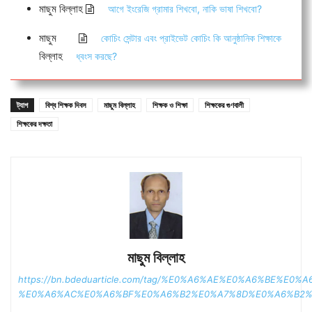
মাছুম বিল্লাহ
আগে ইংরেজি গ্রামার শিখবো, নাকি ভাষা শিখবো?
মাছুম
কোচিং সেন্টার এবং প্রাইভেট কোচিং কি আনুষ্ঠানিক শিক্ষাকে
বিল্লাহ
ধ্বংস করছে?
ট্যাগ
বিশ্ব শিক্ষক দিবস
মাছুম বিল্লাহ
শিক্ষক ও শিক্ষা
শিক্ষকের গুণবালী
শিক্ষকের দক্ষতা
মাছুম বিল্লাহ
https://bn.bdeduarticle.com/tag/%E0%A6%AE%E0%A6%BE%E0
%E0%A6%AC%E0%A6%BF%E0%A6%B2%E0%A7%8D%E0%A6%B2%