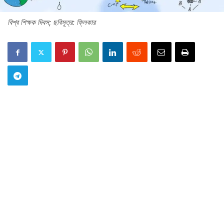
বিশ্ব শিক্ষক দিবস; ছবিসূত্র: ফ্লিকার