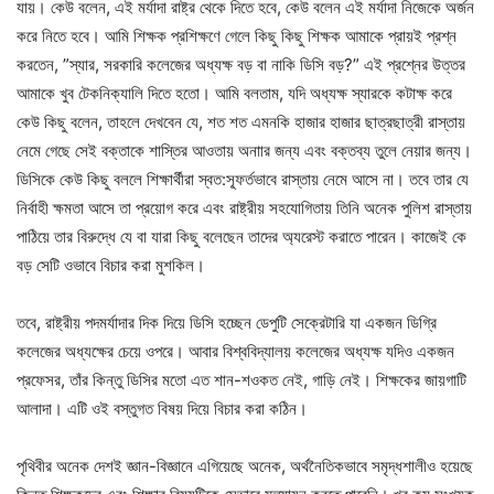
যায়। কেউ বলেন, এই মর্যাদা রাষ্ট্র থেকে দিতে হবে, কেউ বলেন এই মর্যাদা নিজেকে অর্জন
করে নিতে হবে। আমি শিক্ষক প্রশিক্ষণে গেলে কিছু কিছু শিক্ষক আমাকে প্রায়ই প্রশ্ন
করতেন, ”স্যার, সরকারি কলেজের অধ্যক্ষ বড় বা নাকি ডিসি বড়?” এই প্রশ্নের উত্তর
আমাকে খুব টেকনিক্যালি দিতে হতো। আমি বলতাম, যদি অধ্যক্ষ স্যারকে কটাক্ষ করে
কেউ কিছু বলেন, তাহলে দেখবেন যে, শত শত এমনকি হাজার হাজার ছাত্রছাত্রী রাস্তায়
নেমে গেছে সেই বক্তাকে শাস্তির আওতায় অনাার জন্য এবং বক্তব্য তুলে নেয়ার জন্য।
ডিসিকে কেউ কিছু বললে শিক্ষার্থীরা স্বত:স্ফূর্তভাবে রাস্তায় নেমে আসে না। তবে তার যে
নির্বাহী ক্ষমতা আসে তা প্রয়োগ করে এবং রাষ্ট্রীয় সহযোগিতায় তিনি অনেক পুলিশ রাস্তায়
পাঠিয়ে তার বিরুদ্ধে যে বা যারা কিছু বলেছেন তাদের অ্যরেস্ট করাতে পারেন। কাজেই কে
বড় সেটি ওভাবে বিচার করা মুশকিল।
তবে, রাষ্ট্রীয় পদমর্যাদার দিক দিয়ে ডিসি হচ্ছেন ডেপুটি সেক্রেটারি যা একজন ডিগ্রি
কলেজের অধ্যক্ষের চেয়ে ওপরে। আবার বিশ্ববিদ্যালয় কলেজের অধ্যক্ষ যদিও একজন
প্রফেসর, তাঁর কিন্তু ডিসির মতো এত শান-শওকত নেই, গাড়ি নেই। শিক্ষকের জায়গাটি
আলাদা। এটি ওই বস্তুগত বিষয় দিয়ে বিচার করা কঠিন।
পৃথিবীর অনেক দেশই জ্ঞান-বিজ্ঞানে এগিয়েছে অনেক, অর্থনৈতিকভাবে সমৃদ্ধশালীও হয়েছে