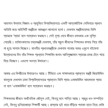
আহসান উল্লাহ বিজ্ঞান ও প্রযুক্তি বিশ্ববিদ্যালয়ে একটি আন্তর্জাতিক সেমিনারে প্রধান
অতিথি করে আইসিটি মন্ত্রীকে আমন্ত্রণ জানানো হলো। দেখলাম মন্ত্রীমহোদয় ভিসি
স্যারকে ’স্যার’ বলে সম্বোধন করছেন। সেই দৃশ্য দেখে জীবনে চমৎকার এক তৃপ্তি
পেয়েছি। বর্তমানকালের তথ্যমন্ত্রী দেখলাম, তাঁর স্কুল জীবনের শিক্ষকের বাসায় গিয়ে তাঁর
পা ছুয়ে সালাম দিচ্ছেন। মাননীয় প্রধানমন্ত্রীকে দেখলাম গতবার অমর একুশে বইমেলা
উদ্বোধনের দিন তাঁর শিক্ষক প্রখ্যাত শিক্ষাবিদ জনাব আনিসুজ্জামান স্যারের চাদর টেনে গায়ে
দিয়ে দিচ্ছেন। এগুলো অনন্য উদাহরণ।
আবার এর বিপরীতের উদাহরণও আছে। টিভিতে এক সাক্ষাৎকারে প্রাক্তন মন্ত্রী জিয়াউদ্দিন
বাবলুকে দেখলাম ঢাকা বিশ্ববিদ্যালয়ের প্রাক্তন ভিসি স্যার এমাজউদ্দিন আহমদকে স্যার
না বলে ’এমাজউদ্দিন’ বলে সম্বোধন করছেন।
শিক্ষকদের জীবনে অর্থনৈতিক জৌলুস নেই, কিন্তু মনে শান্তি আছে। প্রচুর ধন-সম্পত্তি
নেই, কিন্তু দুনিয়াজোড়া শিক্ষার্থী আছে। রাস্তার দুই ধারে দাঁড়িয়ে পতাকা হাতে নিয়ে মেকি