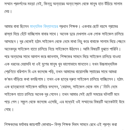
সম্মান প্রদর্শনের মহড়া নেই, কিন্তু অন্তরের অন্ত:স্থল থেকে মানুষ হাত উঁচিয়ে সালাম
দেয়।
আমার বাবা ছিলেন
মাধ্যমিক বিদ্যালয়ের
প্রধান শিক্ষক। একবার ছোট বয়সে গ্রামের
রাস্তা দিয়ে হেঁটে যাচ্ছিলাম বাবার সাথে। অনেক দুরে দেখলাম এক লোক সাইকেল চালিয়ে
আসছেন। দূর থেকেই হঠাৎ সাইকেল থেকে নেমে মাথা নিচু করে বাবাকে সালাম দিয়ে পেছনে
অনেকদূর সাইকেল হাতে চালিয়ে নিয়ে সাইকেলে ঊঠলেন। আমি বিষয়টি বুঝতে পারিনি।
পরে অন্যদের সাথে আলাপ করে জানলাম, শিক্ষকের সামনে দিয়ে সাইকেল চালিয়ে যাওযা
এক ধরনের বেয়াদবি যা ওই যুগের মানুষ খুব ভালোভাবে মানতেন। যখন উচ্চমাধ্যমিক
শ্রেণিতে বরিশাল বি এম কলেজে পড়ি, তখন আমাদের বায়োলজি স্যাারের সাথে আমরা
ক’জন দাঁড়িয়ে কথা বলছিলাম। তখন এক ছাত্র দ্রুত সাইকেল চালিয়ে যাচ্ছিলেন। হঠাৎ
এক ছাত্রনেতা সাইকেল থামিয়ে বললেন, ’বেয়াদব, সাইকেল থেকে নাম।’ তিনি নেমে
সাইকেল হাতে চালিয়ে অনেক দূর গেলেন। তখন আমার সেই ছোট সময়ের ঘটনাটি মনে
পড়ে গেল। স্কুল থেকে কলেজে এসেছি, এর মধ্যেই ওই সম্মানের বিষয়টি অনেকটাই উবে
গেছে।
শিক্ষকদের মর্যাদার জায়গাটি কোথায়– বিশ্ব শিক্ষক দিবস সামনে রেখে এই প্রশ্ন করা