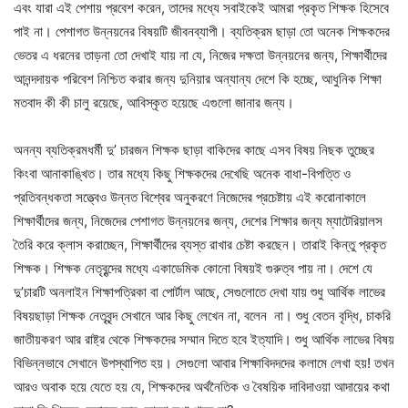
এবং যারা এই পেশায় প্রবেশ করেন, তাদের মধ্যে সবাইকেই আমরা প্রকৃত শিক্ষক হিসেবে
পাই না। পেশাগত উন্নয়নের বিষয়টি জীবনব্যাপী। ব্যতিক্রম ছাড়া তো অনেক শিক্ষকদের
ভেতর এ ধরনের তাড়না তো দেখাই যায় না যে, নিজের দক্ষতা উন্নয়নের জন্য, শিক্ষার্থীদের
আনন্দদায়ক পরিবেশ নিশ্চিত করার জন্য দুনিয়ার অন্যান্য দেশে কি হচ্ছে, আধুনিক শিক্ষা
মতবাদ কী কী চালু রয়েছে, আবিস্কৃত হয়েছে এগুলো জানার জন্য।
অনন্য ব্যতিক্রমধর্মী দু’ চারজন শিক্ষক ছাড়া বাকিদের কাছে এসব বিষয় নিছক তুচ্ছের
কিংবা আনাকাঙ্খিত। তার মধ্যে কিছু শিক্ষকদের দেখেছি অনেক বাধা-বিপত্তি ও
প্রতিবন্ধকতা সত্ত্বেও উন্নত বিশ্বের অনুকরণে নিজেদের প্রচেষ্টায় এই করোনাকালে
শিক্ষার্থীদের জন্য, নিজেদের পেশাগত উন্নয়নের জন্য, দেশের শিক্ষার জন্য ম্যাটেরিয়ালস
তৈরি করে ক্লাস করাচ্ছেন, শিক্ষার্থীদের ব্যস্ত রাখার চেষ্টা করছেন। তারাই কিন্তু প্রকৃত
শিক্ষক। শিক্ষক নেতৃবৃন্দের মধ্যে একাডেমিক কোনো বিষয়ই গুরুত্ব পায় না। দেশে যে
দু’চারটি অনলাইন শিক্ষাপত্রিকা বা পোর্টাল আছে, সেগুলোতে দেখা যায় শুধু আর্থিক লাভের
বিষয়ছাড়া শিক্ষক নেতৃবৃন্দ সেখানে আর কিছু লেখেন না, বলেন না। শুধু বেতন বৃদ্ধি, চাকরি
জাতীয়করণ আর রাষ্ট্র থেকে শিক্ষকদের সম্মান দিতে হবে ইত্যাদি। শুধু আর্থিক লাভের বিষয়
বিভিন্নভাবে সেখানে উপস্থাপিত হয়। সেগুলো আবার শিক্ষাবিদদদের কলামে লেখা হয়! তখন
আরও অবাক হয়ে যেতে হয় যে, শিক্ষকদের অর্থনৈতিক ও বৈষয়িক দাবিদাওয়া আদায়ের কথা