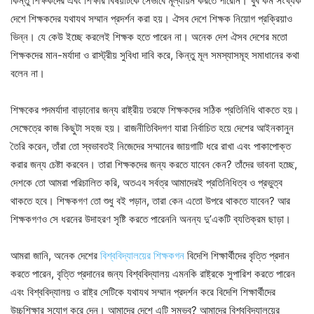
কিন্তু শিক্ষকদের এবং শিক্ষার বিষয়টিকে সেভাবে মূল্যায়ন করতে পারেনি। খুব কম সংখ্যক
দেশে শিক্ষকদের যথাযথ সম্মান প্রদর্শন করা হয়। ঐসব দেশে শিক্ষক নিয়োগ প্রক্রিয়াও
ভিন্ন। যে কেউ ইচ্ছে করলেই শিক্ষক হতে পারেন না। অনেক দেশ ঐসব দেশের মতো
শিক্ষকদের মান-মর্যাদা ও রাস্ট্রীয় সুবিধা দাবি করে, কিন্তু মূল সমস্যাসমূহ সমাধানের কথা
বলেন না।
শিক্ষকের পদমর্যাদা বাড়ানোর জন্য রাষ্ট্রীয় তরফে শিক্ষকদের সঠিক প্রতিনিধি থাকতে হয়।
সেক্ষেত্রে কাজ কিছুটা সহজ হয়। রাজনীতিবিদগণ যারা নির্বাচিত হয়ে দেশের আইনকানুন
তৈরি করেন, তাঁরা তো স্বভাবতই নিজেদের সম্মানের জায়গাটি ধরে রাখা এবং পাকাপোক্ত
করার জন্য চেষ্টা করবেন। তারা শিক্ষকদের জন্য করতে যাবেন কেন? তাঁদের ভাবনা হচ্ছে,
দেশকে তো আমরা পরিচালিত করি, অতএব সর্বত্র আমাদেরই প্রতিনিধিত্ব ও প্রভুত্ব
থাকতে হবে। শিক্ষকগণ তো শুধু বই পড়ান, তারা কেন এতো উপরে থাকতে যাবেন? আর
শিক্ষকগণও সে ধরনের উদাহরণ সৃষ্টি করতে পারেননি অনন্য দু’একটি ব্যতিক্রম ছাড়া।
আমরা জানি, অনেক দেশের
বিশ্ববিদ্যালয়ের শিক্ষকগন
বিদেশি শিক্ষার্থীদের বৃত্তি প্রদান
করতে পারেন, বৃত্তি প্রদানের জন্য বিশ্ববিদ্যালয় এমনকি রাষ্ট্রকে সুপারিশ করতে পারেন
এবং বিশ্ববিদ্যালয় ও রাষ্ট্র সেটিকে যথাযথ সম্মান প্রদর্শন করে বিদেশি শিক্ষার্থীদের
উচ্চশিক্ষার সুযোগ করে দেন। আমাদের দেশে এটি সম্ভব? আমাদের বিশ্ববিদ্যালয়ের