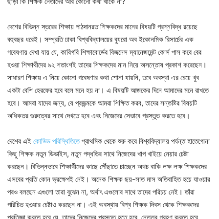
ছাড়া কি শিক্ষক নেতাদের আর কোনো কথা থাকে না?
দেশের বিভিন্ন স্তরের শিক্ষায় পাঠদানরত শিক্ষকদের মানের বিষয়টি প্রশ্নবিদ্ধ রয়েছে
বহুবছর ধরেই। সম্প্রতি ঢাকা বিশ্ববিদ্যালয়ের ব্যুরো অব ইকোনমিক রিসার্চের এক
গবেষণায় দেখা যায় যে, কারিগরি শিক্ষাবোর্ডের বিজনেস ম্যানেজমেন্ট কোর্স পাস করে বের
হওয়া শিক্ষার্থীদের ৯২ শতাংশই তাদের শিক্ষকদের মান নিয়ে অসন্তোষ প্রকাশ করেছেন।
সাধারণ শিক্ষায় এ নিয়ে কোনো গবেষণার কথা শোনা যায়নি, তবে অবস্থা এর চেয়ে খুব
একটা বেশি হেরফের হবে বলে মনে হয় না। এ বিষয়টি আজকের দিনে আমাদের মনে রাখতে
হবে। আমরা যাদের জন্য, যে প্রজন্মকে আমরা শিক্ষিত করব, তাদের সন্তষ্টির বিষয়টি
অধিকতর গুরুত্বের সাথে দেখতে হবে এবং নিজেদের সেভাবে প্রস্তুত করতে হবে।
দেশের এই
কোভিড পরিস্থিতিতে
প্রাথমিক থেকে শুরু করে বিশ্ববিদ্যালয় পর্যন্ত হাতেগোনা
কিছু শিক্ষক নতুন ডিভাইস, নতুন পদ্ধতির সাথে নিজেদের খাপ খাইয়ে নেয়ার চেষ্টা
করছেন। বিভিন্নভাবে শিক্ষার্থীদের কাছে পৌঁছাতে চাচ্ছেন অথচ বাকি লক্ষ লক্ষ শিক্ষকদের
এসবের প্রতি কোন ভ্রক্ষেপই নেই। অনেক শিক্ষক ছয়-সাত মাস অতিবাহিত হয়ে যাওয়ার
পরও বলছেন এগুলো তারা বুঝেন না, অর্থাৎ এগুলোর সাথে তাদের পরিচয় নেই। তাঁরা
পরিচিত হওয়ার চেষ্টাও করছেন না। এই অবস্থায় বিশ্ব শিক্ষক দিবস থেকে শিক্ষকদের
প্রতিজ্ঞা করতে হবে যে, তাদের নিজেদের প্রস্তুত হতে হবে, নেতৃত্ব গ্রহণ করতে হবে