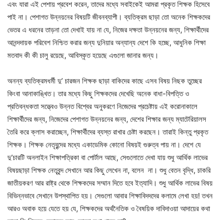
এবং যারা এই পেশায় প্রবেশ করেন, তাদের মধ্যে সবাইকেই আমরা প্রকৃত শিক্ষক হিসেবে
পাই না। পেশাগত উন্নয়নের বিষয়টি জীবনব্যাপী। ব্যতিক্রম ছাড়া তো অনেক শিক্ষকদের
ভেতর এ ধরনের তাড়না তো দেখাই যায় না যে, নিজের দক্ষতা উন্নয়নের জন্য, শিক্ষার্থীদের
আনন্দদায়ক পরিবেশ নিশ্চিত করার জন্য দুনিয়ার অন্যান্য দেশে কি হচ্ছে, আধুনিক শিক্ষা
মতবাদ কী কী চালু রয়েছে, আবিস্কৃত হয়েছে এগুলো জানার জন্য।
অনন্য ব্যতিক্রমধর্মী দু’ চারজন শিক্ষক ছাড়া বাকিদের কাছে এসব বিষয় নিছক তুচ্ছের
কিংবা আনাকাঙ্খিত। তার মধ্যে কিছু শিক্ষকদের দেখেছি অনেক বাধা-বিপত্তি ও
প্রতিবন্ধকতা সত্ত্বেও উন্নত বিশ্বের অনুকরণে নিজেদের প্রচেষ্টায় এই করোনাকালে
শিক্ষার্থীদের জন্য, নিজেদের পেশাগত উন্নয়নের জন্য, দেশের শিক্ষার জন্য ম্যাটেরিয়ালস
তৈরি করে ক্লাস করাচ্ছেন, শিক্ষার্থীদের ব্যস্ত রাখার চেষ্টা করছেন। তারাই কিন্তু প্রকৃত
শিক্ষক। শিক্ষক নেতৃবৃন্দের মধ্যে একাডেমিক কোনো বিষয়ই গুরুত্ব পায় না। দেশে যে
দু’চারটি অনলাইন শিক্ষাপত্রিকা বা পোর্টাল আছে, সেগুলোতে দেখা যায় শুধু আর্থিক লাভের
বিষয়ছাড়া শিক্ষক নেতৃবৃন্দ সেখানে আর কিছু লেখেন না, বলেন না। শুধু বেতন বৃদ্ধি, চাকরি
জাতীয়করণ আর রাষ্ট্র থেকে শিক্ষকদের সম্মান দিতে হবে ইত্যাদি। শুধু আর্থিক লাভের বিষয়
বিভিন্নভাবে সেখানে উপস্থাপিত হয়। সেগুলো আবার শিক্ষাবিদদদের কলামে লেখা হয়! তখন
আরও অবাক হয়ে যেতে হয় যে, শিক্ষকদের অর্থনৈতিক ও বৈষয়িক দাবিদাওয়া আদায়ের কথা