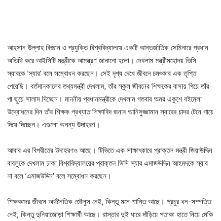
আহসান উল্লাহ বিজ্ঞান ও প্রযুক্তি বিশ্ববিদ্যালয়ে একটি আন্তর্জাতিক সেমিনারে প্রধান
অতিথি করে আইসিটি মন্ত্রীকে আমন্ত্রণ জানানো হলো। দেখলাম মন্ত্রীমহোদয় ভিসি
স্যারকে ’স্যার’ বলে সম্বোধন করছেন। সেই দৃশ্য দেখে জীবনে চমৎকার এক তৃপ্তি
পেয়েছি। বর্তমানকালের তথ্যমন্ত্রী দেখলাম, তাঁর স্কুল জীবনের শিক্ষকের বাসায় গিয়ে তাঁর
পা ছুয়ে সালাম দিচ্ছেন। মাননীয় প্রধানমন্ত্রীকে দেখলাম গতবার অমর একুশে বইমেলা
উদ্বোধনের দিন তাঁর শিক্ষক প্রখ্যাত শিক্ষাবিদ জনাব আনিসুজ্জামান স্যারের চাদর টেনে গায়ে
দিয়ে দিচ্ছেন। এগুলো অনন্য উদাহরণ।
আবার এর বিপরীতের উদাহরণও আছে। টিভিতে এক সাক্ষাৎকারে প্রাক্তন মন্ত্রী জিয়াউদ্দিন
বাবলুকে দেখলাম ঢাকা বিশ্ববিদ্যালয়ের প্রাক্তন ভিসি স্যার এমাজউদ্দিন আহমদকে স্যার
না বলে ’এমাজউদ্দিন’ বলে সম্বোধন করছেন।
শিক্ষকদের জীবনে অর্থনৈতিক জৌলুস নেই, কিন্তু মনে শান্তি আছে। প্রচুর ধন-সম্পত্তি
নেই, কিন্তু দুনিয়াজোড়া শিক্ষার্থী আছে। রাস্তার দুই ধারে দাঁড়িয়ে পতাকা হাতে নিয়ে মেকি