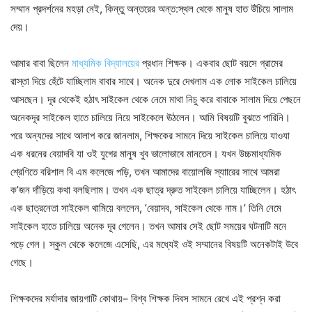
সম্মান প্রদর্শনের মহড়া নেই, কিন্তু অন্তরের অন্ত:স্থল থেকে মানুষ হাত উঁচিয়ে সালাম
দেয়।
আমার বাবা ছিলেন
মাধ্যমিক বিদ্যালয়ের
প্রধান শিক্ষক। একবার ছোট বয়সে গ্রামের
রাস্তা দিয়ে হেঁটে যাচ্ছিলাম বাবার সাথে। অনেক দুরে দেখলাম এক লোক সাইকেল চালিয়ে
আসছেন। দূর থেকেই হঠাৎ সাইকেল থেকে নেমে মাথা নিচু করে বাবাকে সালাম দিয়ে পেছনে
অনেকদূর সাইকেল হাতে চালিয়ে নিয়ে সাইকেলে ঊঠলেন। আমি বিষয়টি বুঝতে পারিনি।
পরে অন্যদের সাথে আলাপ করে জানলাম, শিক্ষকের সামনে দিয়ে সাইকেল চালিয়ে যাওযা
এক ধরনের বেয়াদবি যা ওই যুগের মানুষ খুব ভালোভাবে মানতেন। যখন উচ্চমাধ্যমিক
শ্রেণিতে বরিশাল বি এম কলেজে পড়ি, তখন আমাদের বায়োলজি স্যাারের সাথে আমরা
ক’জন দাঁড়িয়ে কথা বলছিলাম। তখন এক ছাত্র দ্রুত সাইকেল চালিয়ে যাচ্ছিলেন। হঠাৎ
এক ছাত্রনেতা সাইকেল থামিয়ে বললেন, ’বেয়াদব, সাইকেল থেকে নাম।’ তিনি নেমে
সাইকেল হাতে চালিয়ে অনেক দূর গেলেন। তখন আমার সেই ছোট সময়ের ঘটনাটি মনে
পড়ে গেল। স্কুল থেকে কলেজে এসেছি, এর মধ্যেই ওই সম্মানের বিষয়টি অনেকটাই উবে
গেছে।
শিক্ষকদের মর্যাদার জায়গাটি কোথায়– বিশ্ব শিক্ষক দিবস সামনে রেখে এই প্রশ্ন করা