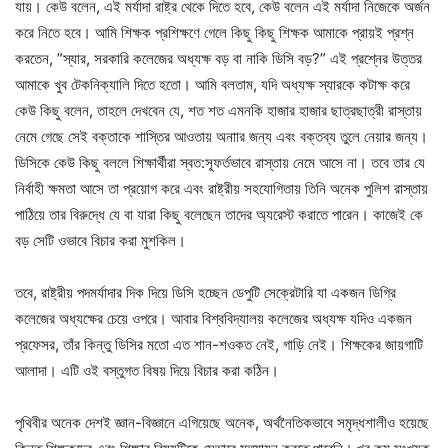
যায়। কেউ বলেন, এই মর্যাদা রাষ্ট্র থেকে দিতে হবে, কেউ বলেন এই মর্যাদা নিজেকে অর্জন
করে নিতে হবে। আমি শিক্ষক প্রশিক্ষণে গেলে কিছু কিছু শিক্ষক আমাকে প্রায়ই প্রশ্ন
করতেন, ”স্যার, সরকারি কলেজের অধ্যক্ষ বড় বা নাকি ডিসি বড়?” এই প্রশ্নের উত্তর
আমাকে খুব টেকনিক্যালি দিতে হতো। আমি বলতাম, যদি অধ্যক্ষ স্যারকে কটাক্ষ করে
কেউ কিছু বলেন, তাহলে দেখবেন যে, শত শত এমনকি হাজার হাজার ছাত্রছাত্রী রাস্তায়
নেমে গেছে সেই বক্তাকে শাস্তির আওতায় অনাার জন্য এবং বক্তব্য তুলে নেয়ার জন্য।
ডিসিকে কেউ কিছু বললে শিক্ষার্থীরা স্বত:স্ফূর্তভাবে রাস্তায় নেমে আসে না। তবে তার যে
নির্বাহী ক্ষমতা আসে তা প্রয়োগ করে এবং রাষ্ট্রীয় সহযোগিতায় তিনি অনেক পুলিশ রাস্তায়
পাঠিয়ে তার বিরুদ্ধে যে বা যারা কিছু বলেছেন তাদের অ্যরেস্ট করাতে পারেন। কাজেই কে
বড় সেটি ওভাবে বিচার করা মুশকিল।
তবে, রাষ্ট্রীয় পদমর্যাদার দিক দিয়ে ডিসি হচ্ছেন ডেপুটি সেক্রেটারি যা একজন ডিগ্রি
কলেজের অধ্যক্ষের চেয়ে ওপরে। আবার বিশ্ববিদ্যালয় কলেজের অধ্যক্ষ যদিও একজন
প্রফেসর, তাঁর কিন্তু ডিসির মতো এত শান-শওকত নেই, গাড়ি নেই। শিক্ষকের জায়গাটি
আলাদা। এটি ওই বস্তুগত বিষয় দিয়ে বিচার করা কঠিন।
পৃথিবীর অনেক দেশই জ্ঞান-বিজ্ঞানে এগিয়েছে অনেক, অর্থনৈতিকভাবে সমৃদ্ধশালীও হয়েছে