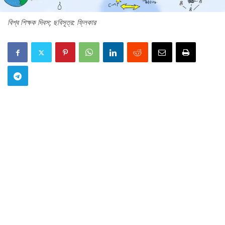
বিশ্ব শিক্ষক দিবস; ছবিসূত্র: ফ্লিকার