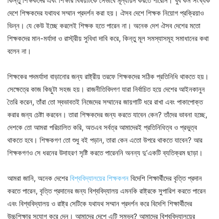
কিন্তু শিক্ষকদের এবং শিক্ষার বিষয়টিকে সেভাবে মূল্যায়ন করতে পারেনি। খুব কম সংখ্যক
দেশে শিক্ষকদের যথাযথ সম্মান প্রদর্শন করা হয়। ঐসব দেশে শিক্ষক নিয়োগ প্রক্রিয়াও
ভিন্ন। যে কেউ ইচ্ছে করলেই শিক্ষক হতে পারেন না। অনেক দেশ ঐসব দেশের মতো
শিক্ষকদের মান-মর্যাদা ও রাস্ট্রীয় সুবিধা দাবি করে, কিন্তু মূল সমস্যাসমূহ সমাধানের কথা
বলেন না।
শিক্ষকের পদমর্যাদা বাড়ানোর জন্য রাষ্ট্রীয় তরফে শিক্ষকদের সঠিক প্রতিনিধি থাকতে হয়।
সেক্ষেত্রে কাজ কিছুটা সহজ হয়। রাজনীতিবিদগণ যারা নির্বাচিত হয়ে দেশের আইনকানুন
তৈরি করেন, তাঁরা তো স্বভাবতই নিজেদের সম্মানের জায়গাটি ধরে রাখা এবং পাকাপোক্ত
করার জন্য চেষ্টা করবেন। তারা শিক্ষকদের জন্য করতে যাবেন কেন? তাঁদের ভাবনা হচ্ছে,
দেশকে তো আমরা পরিচালিত করি, অতএব সর্বত্র আমাদেরই প্রতিনিধিত্ব ও প্রভুত্ব
থাকতে হবে। শিক্ষকগণ তো শুধু বই পড়ান, তারা কেন এতো উপরে থাকতে যাবেন? আর
শিক্ষকগণও সে ধরনের উদাহরণ সৃষ্টি করতে পারেননি অনন্য দু’একটি ব্যতিক্রম ছাড়া।
আমরা জানি, অনেক দেশের
বিশ্ববিদ্যালয়ের শিক্ষকগন
বিদেশি শিক্ষার্থীদের বৃত্তি প্রদান
করতে পারেন, বৃত্তি প্রদানের জন্য বিশ্ববিদ্যালয় এমনকি রাষ্ট্রকে সুপারিশ করতে পারেন
এবং বিশ্ববিদ্যালয় ও রাষ্ট্র সেটিকে যথাযথ সম্মান প্রদর্শন করে বিদেশি শিক্ষার্থীদের
উচ্চশিক্ষার সুযোগ করে দেন। আমাদের দেশে এটি সম্ভব? আমাদের বিশ্ববিদ্যালয়ের