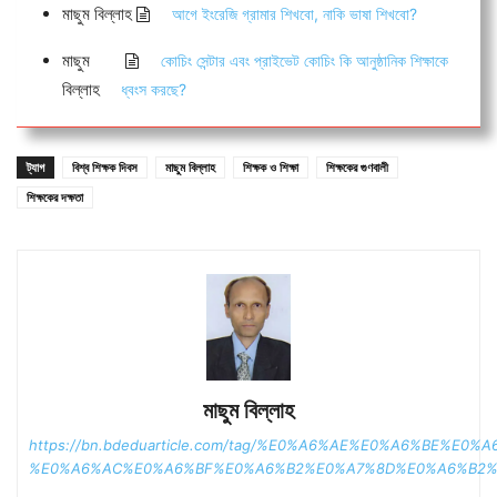
মাছুম বিল্লাহ
আগে ইংরেজি গ্রামার শিখবো, নাকি ভাষা শিখবো?
মাছুম
কোচিং সেন্টার এবং প্রাইভেট কোচিং কি আনুষ্ঠানিক শিক্ষাকে
বিল্লাহ
ধ্বংস করছে?
ট্যাগ
বিশ্ব শিক্ষক দিবস
মাছুম বিল্লাহ
শিক্ষক ও শিক্ষা
শিক্ষকের গুণবালী
শিক্ষকের দক্ষতা
মাছুম বিল্লাহ
https://bn.bdeduarticle.com/tag/%E0%A6%AE%E0%A6%BE%E0
%E0%A6%AC%E0%A6%BF%E0%A6%B2%E0%A7%8D%E0%A6%B2%