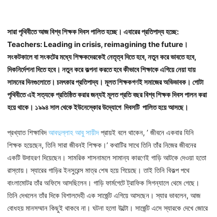
সারা পৃথিবীতে আজ বিশ্ব শিক্ষক দিবস পালিত হচ্ছে। এবারের প্রতিপাদ্য হচ্ছে:
Teachers: Leading in crisis, reimagining the future।
সংকটকালে বা সংকটের মধ্যে শিক্ষকদেরকেই নেতৃত্ব দিতে হবে, নতুন করে ভাবতে হবে,
দিকনির্দেশনা দিতে হবে। নতুন করে কল্পনা করতে হবে কীভাবে শিক্ষাকে এগিয়ে নেয়া যায়
সামনের দিনগুলোতে। চমৎকার প্রতিপাদ্য। মূলত শিক্ষকগণই সমাজের অভিভাবক। গোটা
পৃথিবীতে এই সত্যকে প্রতিষ্ঠিত করার জন্যই মূলত প্রতি বছর বিশ্ব শিক্ষক দিবস পালন করা
হয়ে থাকে। ১৯৯৪ সাল থেকে ইউনেস্কোর উদ্যোগে দিবসটি পালিত হয়ে আসছে।
প্রখ্যাত শিক্ষাবিদ
আবদুল্লাহ আবু সায়ীদ
প্রায়ই বলে থাকেন, ’ জীবনে একবার যিনি
শিক্ষক হয়েছেন, তিনি সারা জীবনই শিক্ষক।’ কথাটির সাথে তিনি তাঁর নিজের জীবনের
একটি উদাহরণ দিয়েছেন। সামরিক শাসনামলে সামান্য কারণেই গাড়ি আটকে দেওয়া হতো
রাস্তায়। স্যারের গাড়ির ইনসুরেন্স মাত্র শেষ হয়ে গিয়েছে। তাই তিনি বিকল্প পথে
বাংলামোটর তাঁর অফিসে আসছিলেন। গাড়ি ফার্মগেটে ট্রাফিক সিগন্যালে থেমে গেছে।
তিনি দেখলেন তাঁর দিকে বিশালদেহী এক সার্জেন্ট এগিয়ে আসছেন। স্যার ভাবলেন, আজ
বোধহয় মানসম্মান কিছুই থাকবে না। ঘটনা হলো উল্টো। সার্জেন্ট এসে স্যারকে দেখে জোরে