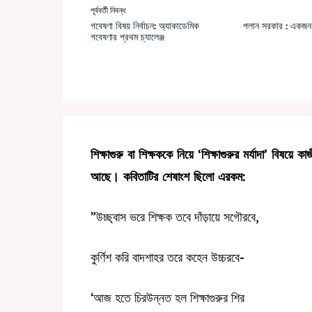
পূর্ববর্তী নিবন্ধ
গবেষণা বিষয় নির্বাচন: অ্যাকাডেমিক
পলান সরকার : একজন
গবেষণার প্রথম চ্যালেঞ্জ
শিক্ষাগুরু বা শিক্ষককে নিয়ে ‘শিক্ষাগুরুর মর্যাদা’ বিষয়ে
আছে। কবিতাটির শেষাংশ ছিলো এরকম:
”উচ্ছ্বাস ভরে শিক্ষক তবে দাঁড়ায়ে সগৌরবে,
কুর্ণিশ করি বাদশাহর তরে কহেন উচ্চরবে-
‘আজ হতে চিরউন্নত হল শিক্ষাগুরুর শির