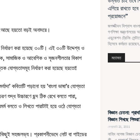
উন্নতি চাই তবে 
এগিয়ে রাখতে হবে য
প্রয়োজনে”
জগজ্জীবন বিশ্বাস বাং
ি আছে হয়তো বড়ই অনাদরে।
গণশিক্ষা মন্ত্রণালয়ের
এডুকেশন ট্রেনিং সেন্টারে
হিসেবে কর্মরত রয়েছেন.
্য নির্ধারণ করা হয়েছে ৩০টি। এই ৩০টি উদ্দেশ্য ও
 মানবিক, সামাজিক ও আবেগিক ও সৃজনশীলতার বিকাশ
মতামত
িক যোগ্যতাসমূহ নির্ধারণ করা হয়েছে হয়তো!
মর্যাদা’ কবিতাটি পড়ানো হয় ’বাংলা ভাষা’র যোগ্যতা
ণ শুদ্ধ উচ্চারণে ছন্দ ঠিক রেখে বলতে পারা,
ারমর্ম বলতে ও লিখতে পারাটাই হয়ে ওঠে যোগ্যতা
বিজ্ঞান চেতনা: প্রা
বিজ্ঞান শিখছে শিশুরা
ফেব্রুয়ারি 21, 2011
কিছুই সহজলভ্য। প্রকাশনীভেদে নোট বা গাইডের
নাহিদ নলেজ বিজ্ঞান চেত