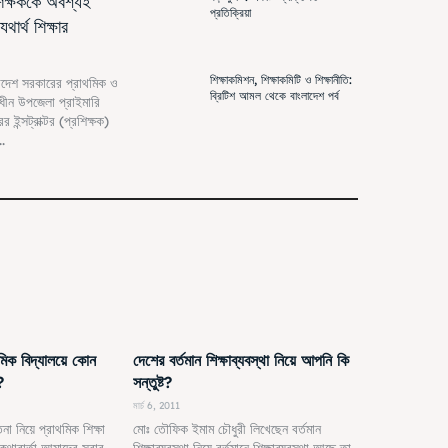
শিক্ষককে অবশ্যই
প্রতিক্রিয়া
থার্থ শিক্ষার
শিক্ষাকমিশন, শিক্ষাকমিটি ও শিক্ষানীতি:
লাদেশ সরকারের প্রাথমিক ও
ব্রিটিশ আমল থেকে বাংলাদেশ পর্ব
 অধীন উপজেলা প্রাইমারি
র ইন্সট্রাক্টর (প্রশিক্ষক)
..
থমিক বিদ্যালয়ে কোন
দেশের বর্তমান শিক্ষাব্যবস্থা নিয়ে আপনি কি
?
সন্তুষ্ট?
মার্চ 6, 2011
না নিয়ে প্রাথমিক শিক্ষা
মোঃ তৌফিক ইমাম চৌধুরী লিখেছেন বর্তমান