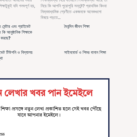
 কথাবার্তা আমাদের সবার
শিক্ষাব্যবস্থা নিয়ে বর্তমানে শিক্ষাব্যবস্থা আছে তা
্ষাটুকুই যদি গলদপূর্ণ হয়,
নিয়ে কি আপনি পুরোপুরি সন্তুষ্ট? প্রাথমিক কিংবা
নিম্নমাধ্যমিক শ্রেণীতে একজনকে অনেকগুলো
বিষয়ে পড়তে...
 সেন্টার এবং প্রাইভেট
দৈনন্দিন জীবন শিক্ষা
 কি আনুষ্ঠানিক শিক্ষাকে
স করছে?
ভেট টিউশনি ও বিদ্যালয়
সাইনবোর্ড ও শিশুর বানান শিক্ষা
্থা
ন লেখার খবর পান ইমেইলে
শিক্ষা প্রসঙ্গে নতুন লেখা প্রকাশিত হলে সেই খবর পৌঁছে
যাবে আপনার ইমেইলে।
ess