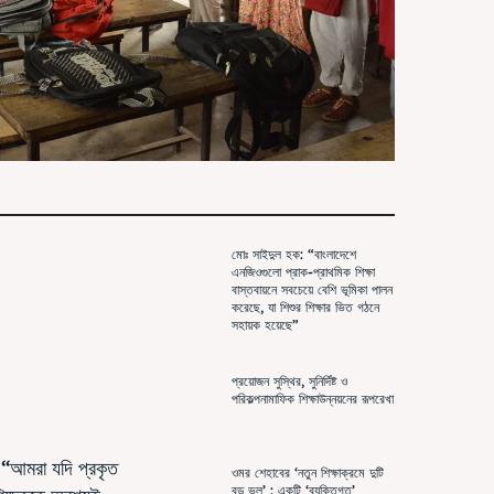
মোঃ সাইদুল হক: “বাংলাদেশে
এনজিওগুলো প্রাক-প্রাথমিক শিক্ষা
বাস্তবায়নে সবচেয়ে বেশি ভূমিকা পালন
করেছে, যা শিশুর শিক্ষার ভিত গঠনে
সহায়ক হয়েছে”
প্রয়োজন সুস্থির, সুনির্দিষ্ট ও
পরিকল্পনামাফিক শিক্ষাউন্নয়নের রূপরেখা
: “আমরা যদি প্রকৃত
ওমর শেহাবের ‘নতুন শিক্ষাক্রমে দুটি
বড় ভুল’ : একটি ‘ব্যক্তিগত’