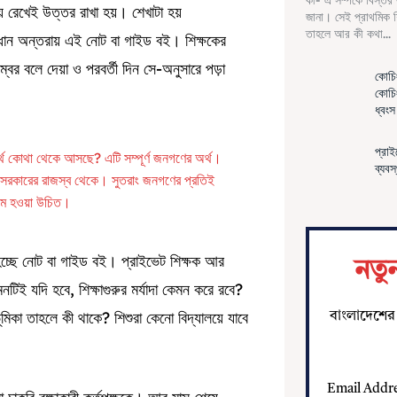
কী- এ সম্পর্কে বিস্তর
য় রেখেই উত্তর রাখা হয়। শেখাটা হয়
জানা। সেই প্রাথমিক শিক
তাহলে আর কী কথা...
রধান অন্তরায় এই নোট বা গাইড বই। শিক্ষকের
ম্বর বলে দেয়া ও পরবর্তী দিন সে-অনুসারে পড়া
কোচিং
কোচিং
ধ্বং
প্রাই
র্থ কোথা থেকে আসছে? এটি সম্পূর্ণ জনগণের অর্থ।
ব্যবস
িটা সরকারের রাজস্ব থেকে। সুতরাং জনগণের প্রতিই
থম হওয়া উচিত।
 হচ্ছে নোট বা গাইড বই। প্রাইভেট শিক্ষক আর
নতু
িই যদি হবে, শিক্ষাগুরুর মর্যাদা কেমন করে রবে?
ের ভূমিকা তাহলে কী থাকে? শিশুরা কেনো বিদ্যালয়ে যাবে
বাংলাদেশের 
Email Addr