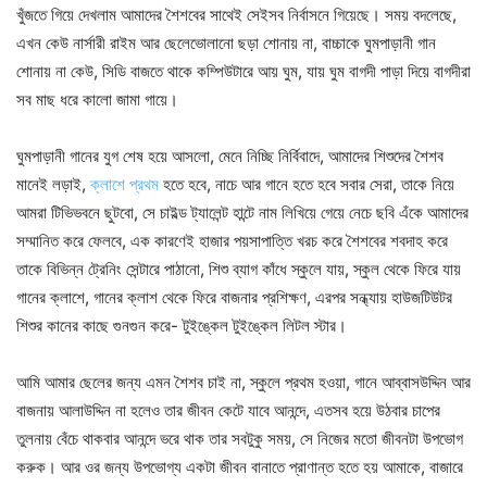
খুঁজতে গিয়ে দেখলাম আমাদের শৈশবের সাথেই সেইসব নির্বাসনে গিয়েছে। সময় বদলেছে,
এখন কেউ নার্সারী রাইম আর ছেলেভোলানো ছড়া শোনায় না, বাচ্চাকে ঘুমপাড়ানী গান
শোনায় না কেউ, সিডি বাজতে থাকে কম্পিউটারে আয় ঘুম, যায় ঘুম বাগদী পাড়া দিয়ে বাগদীরা
সব মাছ ধরে কালো জামা গায়ে।
ঘুমপাড়ানী গানের যুগ শেষ হয়ে আসলো, মেনে নিচ্ছি নির্বিবাদে, আমাদের শিশুদের শৈশব
মানেই লড়াই,
ক্লাশে প্রথম
হতে হবে, নাচে আর গানে হতে হবে সবার সেরা, তাকে নিয়ে
আমরা টিভিভবনে ছুটবো, সে চাইল্ড ট্যালেন্ট হান্টে নাম লিখিয়ে গেয়ে নেচে ছবি এঁকে আমাদের
সম্মানিত করে ফেলবে, এক কারণেই হাজার পয়সাপাত্তি খরচ করে শৈশবের শবদাহ করে
তাকে বিভিন্ন ট্রেনিং সেন্টারে পাঠানো, শিশু ব্যাগ কাঁধে স্কুলে যায়, স্কুল থেকে ফিরে যায়
গানের ক্লাশে, গানের ক্লাশ থেকে ফিরে বাজনার প্রশিক্ষণ, এরপর সন্ধ্যায় হাউজটিউটর
শিশুর কানের কাছে গুনগুন করে- টুইঙ্কেল টুইঙ্কেল লিটল স্টার।
আমি আমার ছেলের জন্য এমন শৈশব চাই না, স্কুলে প্রথম হওয়া, গানে আব্বাসউদ্দিন আর
বাজনায় আলাউদ্দিন না হলেও তার জীবন কেটে যাবে আনন্দে, এতসব হয়ে উঠবার চাপের
তুলনায় বেঁচে থাকবার আনন্দে ভরে থাক তার সবটুকু সময়, সে নিজের মতো জীবনটা উপভোগ
করুক। আর ওর জন্য উপভোগ্য একটা জীবন বানাতে প্রাণান্ত হতে হয় আমাকে, বাজারে