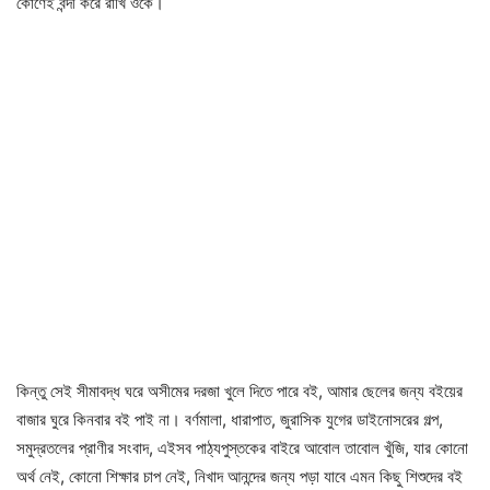
কোণেই বন্দী করে রাখি ওকে।
কিন্তু সেই সীমাবদ্ধ ঘরে অসীমের দরজা খুলে দিতে পারে বই, আমার ছেলের জন্য বইয়ের
বাজার ঘুরে কিনবার বই পাই না। বর্ণমালা, ধারাপাত, জুরাসিক যুগের ডাইনোসরের গল্প,
সমুদ্রতলের প্রাণীর সংবাদ, এইসব পাঠ্যপুস্তকের বাইরে আবোল তাবোল খুঁজি, যার কোনো
অর্থ নেই, কোনো শিক্ষার চাপ নেই, নিখাদ আনন্দের জন্য পড়া যাবে এমন কিছু শিশুদের বই