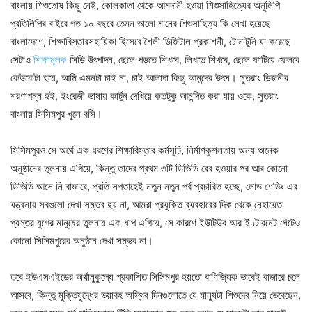
বাংলায় শিশুতোষ কিছু নেই, কোলকাতা থেকে আমদানী হওয়া শিশুসাহিত্যের অনুলিপি
প্রতিলিপির বাইরে গত ১০ বছরে তেমন ভালো মানের শিশুসাহিত্য কি লেখা হয়েছে
বাংলাদেশে, শিক্ষাবিস্তারসহায়িকা হিসেবে শৈলী ডিজিটাল প্রকাশনী, টোনাটুনি যা করেছে
সেটাও
শিক্ষামূলক
সিডি উৎপাদন, ছেলে পড়তে শিখবে, লিখতে শিখবে, ছেলে ফাটিয়ে ফেলবে
কেউকেটা হয়ে, আমি এমনটা চাই না, চাই আলাদা কিছু আনন্দের উৎস। সুতরাং ডিজনীর
শরণাপন্ন হই, ইংরেজী ভাষায় কার্টুন দেখিয়ে কতটুকু আনন্দিত করা যায় ওকে, সুতরাং
বাংলায় সিসিমপুর খুলে বসি।
সিসিমপুরও সে অর্থে এক ধরণের শিক্ষাবিস্তার কর্মসূচি, নির্মাণকুশলতায় অন্য অনেক
অনুষ্ঠানের তুলনায় এগিয়ে, কিন্তু তাদের প্রথম ৩টি ডিভিডি বের হওয়ার পর আর কোনো
ডিভিডি আসে নি বাজারে, প্রতি সপ্তাহেই নতুন নতুন পর্ব প্রচারিত হচ্ছে, লোড শেডিং এর
যন্ত্রনায় সবগুলো দেখা সম্ভব হয় না, আমরা প্রযুক্তি ব্যবহারের দিক থেকে নেহায়েত
প্রস্তর যুগের মানুষের তুলনায় এক ধাপ এগিয়ে, সে কারণে ইউটিউব আর ইণ্টারনেট ঘেঁটেও
কোনো সিসিমপুরের অনুষ্ঠান দেখা সম্ভব না।
তবে ইউএসএইডের অর্থানুকুল্যে প্রকাশিত সিসিমপুর হয়তো বাণিজ্যিক ভাবেই বাজারে চলে
আসবে, কিন্তু মুক্তিযুদ্ধের ভয়াবহ অস্থির দিনগুলোতে যে মানুষটা শিশুদের নিয়ে ভেবেছেন,