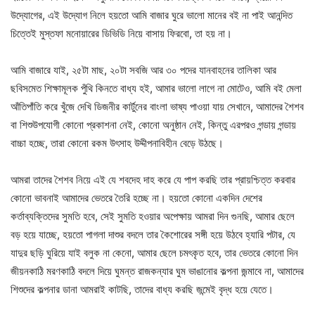
উদ্যোগের, এই উদ্যোগ নিলে হয়তো আমি বাজার ঘুরে ভালো মানের বই না পাই আনন্দিত
চিত্তেই মুস্তফা মনোয়ারের ডিভিডি নিয়ে বাসায় ফিরবো, তা হয় না।
আমি বাজারে যাই, ২৫টা মাছ, ২০টা সবজি আর ৩০ পদের যানবাহনের তালিকা আর
ছবিসমেত শিক্ষামূলক পুঁথি কিনতে বাধ্য হই, আমার ভালো লাগে না মোটেও, আমি বই মেলা
আঁতিপাঁতি করে খুঁজে দেখি ডিজনীর কার্টুনের বাংলা ভাষ্য পাওয়া যায় সেখানে, আমাদের শৈশব
বা শিশুউপযোগী কোনো প্রকাশনা নেই, কোনো অনুষ্ঠান নেই, কিন্তু এরপরও গন্ডায় গন্ডায়
বাচ্চা হচ্ছে, তারা কোনো রকম উৎসাহ উদ্দীপনাবিহীন বেড়ে উঠছে।
আমরা তাদের শৈশব নিয়ে এই যে শবদেহ দাহ করে যে পাপ করছি তার প্রায়শ্চিত্ত করবার
কোনো ভাবনাই আমাদের ভেতরে তৈরি হচ্ছে না। হয়তো কোনো একদিন দেশের
কর্তাব্যক্তিদের সুমতি হবে, সেই সুমতি হওয়ার অপেক্ষায় আমরা দিন গুনছি, আমার ছেলে
বড় হয়ে যাচ্ছে, হয়তো পাগলা দাশুর বদলে তার কৈশোরের সঙ্গী হয়ে উঠবে হ্যারি পটার, যে
যাদুর ছড়ি ঘুরিয়ে যাই বলুক না কেনো, আমার ছেলে চমৎকৃত হবে, তার ভেতরে কোনো দিন
জীয়নকাঠি মরণকাঠি বদলে দিয়ে ঘুমন্ত রাজকন্যার ঘুম ভাঙানোর কল্পনা জন্মাবে না, আমাদের
শিশুদের কল্পনার ডানা আমরাই কাটছি, তাদের বাধ্য করছি জন্মেই বৃদ্ধ হয়ে যেতে।