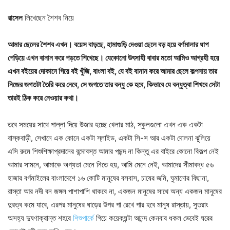
রাসেল
লিখেছেন শৈশব নিয়ে
আমার ছেলের শৈশব এখন। বয়েস বাড়ছে, হামাগুড়ি দেওয়া ছেলে বড় হয়ে বর্ণমালার ধাপ
পেড়িয়ে এখন বানান করে পড়তে শিখেছে। যেকোনো উৎসাহী বাবার মতো আমিও আগ্রহী হয়ে
এখন বইয়ের দোকানে গিয়ে বই খুঁজি, বাংলা বই, যে বই বানান করে আমার ছেলে কল্পনায় তার
নিজের জগতটা তৈরি করে নেবে, সে জগতে তার বন্ধু কে হবে, কিভাবে যে বন্ধুত্বা শিখবে সেটা
তারই ঠিক করে নেওয়ার কথা।
তবে সময়ের সাথে পাল্লা দিয়ে উজার হচ্ছে খেলার মাঠ, স্কুলগুলো এখন এক একটা
বাস্কবাড়ী, সেখানে এক কোনে একটা স্লাইড, একটা সি-স আর একটা দোলনা ঝুলিয়ে
এসি রুমে শিশুশিক্ষাপ্রদানের বন্দোবস্ত আমার পছন্দ না কিন্তু এর বাইরে কোনো বিকল্প নেই
আমার সামনে, আমাকে অগ্যতা মেনে নিতে হয়, আমি মেনে নেই, আমাদের সীমাবদ্ধ ৫৬
হাজার বর্গমাইলের বাংলাদেশে ১৬ কোটি মানুষের বসবাস, চাষের জমি, ঘুমানোর বিছানা,
রাস্তা আর নদী বন জঙ্গল পাশাপাশি থাকবে না, একজন মানুষের সাথে অন্য একজন মানুষের
দুরত্ব কমে যাবে, এরপর মানুষের ঘাড়ের উপর পা রেখে পার হবে মানুষ রাস্তায়, সুতরাং
অসহ্য দুষণাক্রান্ত শহরে
শিশুপার্কে
গিয়ে কয়েকঘন্টা আনন্দ কেনবার ধকল ভেবেই ঘরের