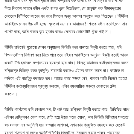
তারও আগে যখন পূর্ব পাকিস্তানে টিভি সম্প্রচার শুরু হলো তখন যে মানুষটা তার পাপেট
নিয়ে শিশুদের সামনে রঙ্গীন একটা জগত খুলে দিয়েছিলো, সে মানুষটা শত সীমাবদ্ধতার
ভেতরেও বিটিভিতে বছরের পর বছর শিশুদের জন্য আলাদা অনুষ্ঠান করে গিয়েছেন। বিটিভির
আর্কাইভে সেসব পঁচে নষ্ট হচ্ছে, মুস্তফা মনোয়ার আমাদের শৈশবকে রঙ্গীন করেছিলেন তার
পাপেট নাচে, আমি বাজার ঘুরে হাজার বারেও সেসবের কোনোটাই খুঁজে পাই না।
বিটিভি চাইলেই পুরোনো সেসব অনুষ্ঠানের ডিভিডি করে বাজারে বিক্রী করতে পারে, যদি
বিপননকৌশল নির্ধারণ করে নিতে পারে তবে এইসব আর্কাইভের অনুষ্ঠান বিক্রী করেই আরও
একটি টিভি চ্যানেল সম্প্রচারের ব্যবস্থা হয়ে যায়। কিন্তু আমাদের কর্তাব্যক্তিদের অলস
মস্তিস্কে বিভিন্ন রকম কুটবুদ্ধি নাচানাচি করলেও এইসব ভাবনা আসে না। কাউকে না
কাউকে এই ধারাটুকু বদলাতে হবে। আমার কাছে ক্ষমতা নেই, থাকলে আমি নিজেই হয়তো
বিটিভির কর্তাব্যক্তিদের প্রলুব্ধ করতাম, এটার ব্যবসায়িক গুরুত্ব বোঝানের চেষ্টা
করতাম।
বিটিভি পাপেটদের ছবি ছাপানো মগ, টি শার্ট আর রেপ্লিকা বিক্রী করতে পারে, ডিভিডির সাথে
এইসব রেপ্লিকাও কেনা যাবে, সেটা হয়ে উঠবে ঘরের শোভা, আর ডিভিডি রিলিজের সবচেয়ে
বড় সমস্যা এর অনুলিপি হয়ে যাওয়ার আশংকা, এখনকার প্রযুক্তি ব্যবহার করে যেকেউ
হয়তো শতভাগ না হলেও অনুলিপি তৈরির বিষয়টাকে নিয়ন্ত্রন করতে পারবে, প্রয়োজন