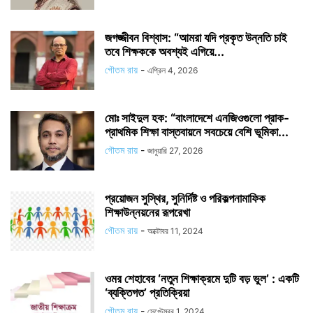
জগজ্জীবন বিশ্বাস: “আমরা যদি প্রকৃত উন্নতি চাই
তবে শিক্ষককে অবশ্যই এগিয়ে...
গৌতম রায়
-
এপ্রিল 4, 2026
মোঃ সাইদুল হক: “বাংলাদেশে এনজিওগুলো প্রাক-
প্রাথমিক শিক্ষা বাস্তবায়নে সবচেয়ে বেশি ভূমিকা...
গৌতম রায়
-
জানুয়ারি 27, 2026
প্রয়োজন সুস্থির, সুনির্দিষ্ট ও পরিকল্পনামাফিক
শিক্ষাউন্নয়নের রূপরেখা
গৌতম রায়
-
অক্টোবর 11, 2024
ওমর শেহাবের ‘নতুন শিক্ষাক্রমে দুটি বড় ভুল’ : একটি
‘ব্যক্তিগত’ প্রতিক্রিয়া
গৌতম রায়
-
সেপ্টেম্বর 1, 2024