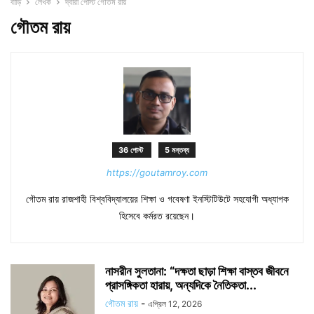
বাড়ি
লেখক
দ্বারা পোস্ট গৌতম রায়
গৌতম রায়
36 পোস্ট
5 মন্তব্য
https://goutamroy.com
গৌতম রায় রাজশাহী বিশ্ববিদ্যালয়ের শিক্ষা ও গবেষণা ইনস্টিটিউটে সহযোগী অধ্যাপক
হিসেবে কর্মরত রয়েছেন।
নাসরীন সুলতানা: “দক্ষতা ছাড়া শিক্ষা বাস্তব জীবনে
প্রাসঙ্গিকতা হারায়, অন্যদিকে নৈতিকতা...
গৌতম রায়
-
এপ্রিল 12, 2026