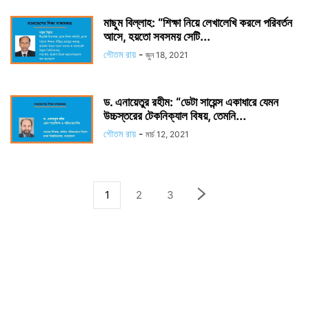
মাছুম বিল্লাহ: “শিক্ষা নিয়ে লেখালেখি করলে পরিবর্তন
আসে, হয়তো সবসময় সেটি...
গৌতম রায়
-
জুন 18, 2021
ড. এনায়েতুর রহীম: “ডেটা সায়েন্স একাধারে যেমন
উচ্চস্তরের টেকনিক্যাল বিষয়, তেমনি...
গৌতম রায়
-
মার্চ 12, 2021
1
2
3