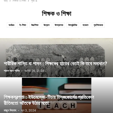
বাড়ি
শিক্ষক ও শিক্ষা
পৃষ্ঠা 4
শিক্ষক ও শিক্ষা
অর্থায়ন
ই-শিক্ষা
উচ্চশিক্ষা
উদ্যোগ
উপস্থাপনা
উপানুষ্ঠানিক
গবেষণা
গৃহশিক্ষকতা
দক্ষতা ও উন্নয়ন
দূরশিক্ষণ
নেতৃত্ব ও দক্ষতা
পরিসংখ্যান ও তথ্য-উপাত্ত
পরীক্ষা ও মূল্যায়ন ব্যবস্থা
প্রাকশৈশব উন্নয়ন ও প্রাকপ্রাথমিক শিক্ষা
প্রাথমিক শিক্ষা
বয়স্ক শিক্ষা
বিজ্ঞান শিক্ষা
বিদেশে শিক্ষা
ব্যবস্থাপনা
ভাষা শিক্ষা
মাধ্যমিক শিক্ষা
শিক্ষক ও শিক্ষা
শিক্ষা ও অভিজ্ঞতা
শিক্ষা ও নৈতিকতা
শিক্ষা ও বৈষম্য
শিক্ষা ও রাজনীতি
শিক্ষাক্রম ও পুস্তক
শিক্ষাতত্ত্ব
শিক্ষাব্যবস্থা
শিক্ষায় তথ্য, যোগাযোগ প্রযুক্তি ও কম্পিউটার
শিক্ষার ইতিহাস
শিক্ষার নীতি
শিখন-শিক্ষণ প্রক্রিয়া
শারীরিক শাস্তি বা শাসন : শিক্ষকের হাতের বেতই কি তবে সমাধান?
শিশুর বিকাশ
সাক্ষরতা
সাক্ষাৎকার
সেরা লেখা পুরস্কার
শামস আল গালিব
-
আগস্ট 26, 2024
শিক্ষকস্বল্পতা : ইউনেস্কো-টিচার টাস্কফোর্সের প্রতিবেদন
রীতিমতো আঁতকে উঠার মতো
মাছুম বিল্লাহ
-
জুন 3, 2024