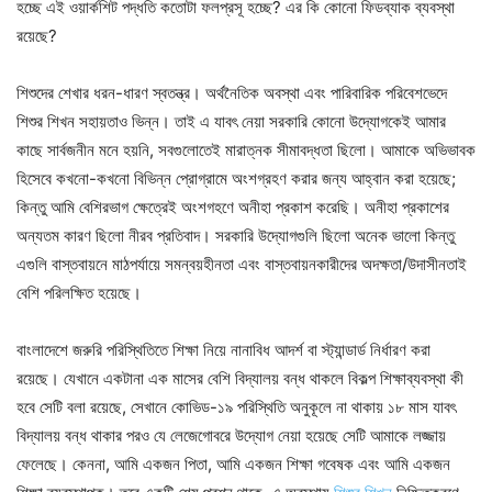
হচ্ছে এই ওয়ার্কশিট পদ্ধতি কতোটা ফলপ্রসূ হচ্ছে? এর কি কোনো ফিডব্যাক ব্যবস্থা
রয়েছে?
শিশুদের শেখার ধরন-ধারণ স্বতন্ত্র। অর্থনৈতিক অবস্থা এবং পারিবারিক পরিবেশভেদে
শিশুর শিখন সহায়তাও ভিন্ন। তাই এ যাবৎ নেয়া সরকারি কোনো উদ্যোগকেই আমার
কাছে সার্বজনীন মনে হয়নি, সবগুলোতেই মারাত্নক সীমাবদ্ধতা ছিলো। আমাকে অভিভাবক
হিসেবে কখনো-কখনো বিভিন্ন প্রোগ্রামে অংশগ্রহণ করার জন্য আহ্বান করা হয়েছে;
কিন্তু আমি বেশিরভাগ ক্ষেত্রেই অংশগহণে অনীহা প্রকাশ করেছি। অনীহা প্রকাশের
অন্যতম কারণ ছিলো নীরব প্রতিবাদ। সরকারি উদ্যোগগুলি ছিলো অনেক ভালো কিন্তু
এগুলি বাস্তবায়নে মাঠপর্যায়ে সমন্বয়হীনতা এবং বাস্তবায়নকারীদের অদক্ষতা/উদাসীনতাই
বেশি পরিলক্ষিত হয়েছে।
বাংলাদেশে জরুরি পরিস্থিতিতে শিক্ষা নিয়ে নানাবিধ আদর্শ বা স্ট্যান্ডার্ড নির্ধারণ করা
রয়েছে। যেখানে একটানা এক মাসের বেশি বিদ্যালয় বন্ধ থাকলে বিকল্প শিক্ষাব্যবস্থা কী
হবে সেটি বলা রয়েছে, সেখানে কোভিড-১৯ পরিস্থিতি অনুকূলে না থাকায় ১৮ মাস যাবৎ
বিদ্যালয় বন্ধ থাকার পরও যে লেজেগোবরে উদ্যোগ নেয়া হয়েছে সেটি আমাকে লজ্জায়
ফেলেছে। কেননা, আমি একজন পিতা, আমি একজন শিক্ষা গবেষক এবং আমি একজন