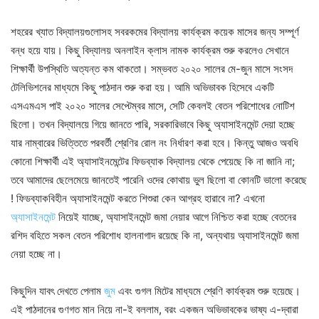
শহরের খ্যাত বিদ্যালয়গুলোসহ সবরকমের বিদ্যালয় কার্যক্রম কয়েক মাসের জন্য সম্পূর্ণ
বন্ধ হয়ে যায়। কিছু বিদ্যালয় অনলাইন ক্লাস নামক কার্যক্রম শুরু করলেও সেখানে
শিক্ষার্থী উপস্থিতি অত্যন্ত কম থাকতো। সম্ভবত ২০২০ সালের মে-জুন মাসে সংসদ
টেলিভিশনের মাধ্যমে কিছু পাঠদান শুরু করা হয়। আমি অভিভাবক হিসেবে একটি
এসএমএস পাই ২০২০ সালের সেপ্টেম্বর মাসে, সেটি কেবলই বেতন পরিশোধের নোটিশ
ছিলো। তখন বিদ্যালয়ে গিয়ে জানতে পারি, সরকারিভাবে কিছু অ্যাসাইনমেন্ট দেয়া হচ্ছে
যার নাম্বারের ভিত্তিতে পরবর্তী শ্রেণির রোল নং নির্ধারণ করা হবে। কিন্তু আজও অবধি
কোনো শিক্ষার্থী এই অ্যাসাইনমেন্টের ফিডব্যাক বিদ্যালয় থেকে পেয়েছে কি না জানি না;
তবে আমাদের ছেলেমেয়ে জানতেই পারেনি ওদের কোথায় ভুল ছিলো বা কোনটি ভালো করেছে
! ফিডব্যাকবিহীন অ্যাসাইনমেন্ট করতে শিশুরা কেন আগ্রহ হারাবে না? এখনো
অ্যাসাইনমেন্ট
নিয়েই যাচ্ছে, অ্যাসাইনমেন্ট জমা নেয়ার আগে নিশ্চিত করা হচ্ছে বেতনের
রশিদ বহিতে সকল বেতন পরিশোধ হালনাগাদ রয়েছে কি না, অন্যথায় অ্যাসাইনমেন্ট জমা
নেয়া হচ্ছে না।
কিছুদিন যাবৎ দেখতে পেলাম
জুম
এবং গুগল মিটের মাধ্যমে শ্রেণি কার্যক্রম শুরু হয়েছে।
এই পাঠদানের গুণগত মান নিয়ে না-ই বললাম, বরং একজন অভিভাবকের ভাষ্য এ-দ্বারা