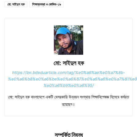
মো: সাইদুল হক
শিক্ষাব্যবস্থা ও কোভিড-১৯
মো: সাইদুল হক
https://bn.bdeduarticle.com/tag/%e0%a6%ae%e0%a7%8b-
%e0%a6%b8%e0%a6%be%e0%a6%87%e0%a6%a6%e0%a7%81%e0
%e0%a6%b9%e0%a6%95/
মো: সাইদুল হক বাংলাদেশে একটি বেসরকারি উন্নয়ন সংস্থায় শিক্ষাবিশেষজ্ঞ হিসেবে কর্মরত
রয়েছেন।
সম্পর্কিত নিবন্ধ