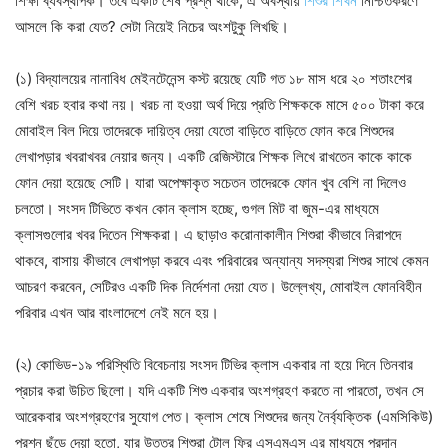
শিক্ষা ব্যবস্থাপক। তবে একটি শেষ প্রশ্ন থাকে, এ অবস্থায়
শিশুর শিখন
নিশ্চিতকরণে
আসলে কি করা যেত? সেটা নিয়েই নিচের অংশটুকু লিখছি।
(১) বিদ্যালয়ের নানাবিধ মেইনটেনেন্স কস্ট রয়েছে যেটি গত ১৮ মাস ধরে ২০ শতাংশের
বেশি খরচ হবার কথা নয়। খরচ না হওয়া অর্থ দিয়ে প্রতি শিক্ষককে মাসে ৫০০ টাকা করে
মোবাইল বিল দিয়ে তাদেরকে দায়িত্ব দেয়া যেতো বাড়িতে বাড়িতে ফোন করে শিশুদের
লেখাপড়ার খবরাখবর নেয়ার জন্য। একটি রেজিস্টারে শিক্ষক লিখে রাখতেন কাকে কাকে
ফোন দেয়া হয়েছে সেটি। যারা অপেক্ষাকৃত সচেতন তাদেরকে ফোন খুব বেশি না দিলেও
চলতো। সংসদ টিভিতে কখন কোন ক্লাস হচ্ছে, গুগল মিট বা জুম-এর মাধ্যমে
ক্লাসগুলোর খবর দিতেন শিক্ষকরা। এ ছাড়াও করোনাকালীন শিশুরা কীভাবে নিরাপদে
থাকবে, বাসায় কীভাবে লেখাপড়া করবে এবং পরিবারের অন্যান্য সদস্যরা শিশুর সাথে কেমন
আচরণ করবেন, সেটিরও একটি দিক নির্দেশনা দেয়া যেত। উল্লেখ্য, মোবাইল ফোনবিহীন
পরিবার এখন আর বাংলাদেশে নেই মনে হয়।
(২) কোভিড-১৯ পরিস্থিতি বিবেচনায় সংসদ টিভির ক্লাস একবার না হয়ে দিনে তিনবার
প্রচার করা উচিত ছিলো। যদি একটি শিশু একবার অংশগ্রহণ করতে না পারতো, তখন সে
আরেকবার অংশগ্রহণের সুযোগ পেত। ক্লাস শেষে শিশুদের জন্য নৈর্ব্যক্তিক (এমসিকিউ)
প্রশ্ন ছুঁড়ে দেয়া হতো, যার উত্তর শিশুরা টোল ফ্রি এসএমএস এর মাধ্যমে প্রদান