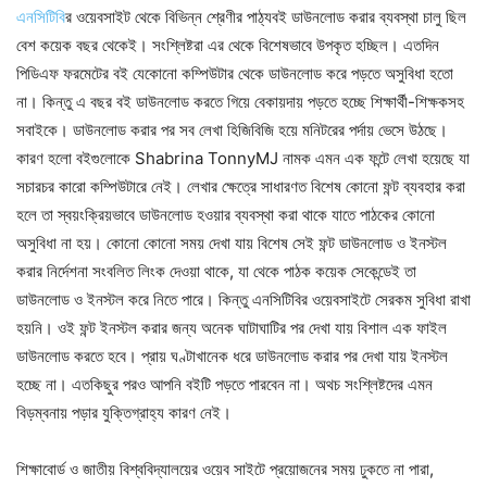
এনসিটিবি
র ওয়েবসাইট থেকে বিভিন্ন শ্রেণীর পাঠ্যবই ডাউনলোড করার ব্যবস্থা চালু ছিল
বেশ কয়েক বছর থেকেই। সংশ্লিষ্টরা এর থেকে বিশেষভাবে উপকৃত হচ্ছিল। এতদিন
পিডিএফ ফরমেটের বই যেকোনো কম্পিউটার থেকে ডাউনলোড করে পড়তে অসুবিধা হতো
না। কিন্তু এ বছর বই ডাউনলোড করতে গিয়ে বেকায়দায় পড়তে হচ্ছে শিক্ষার্থী-শিক্ষকসহ
সবাইকে। ডাউনলোড করার পর সব লেখা হিজিবিজি হয়ে মনিটরের পর্দায় ভেসে উঠছে।
কারণ হলো বইগুলোকে Shabrina TonnyMJ নামক এমন এক ফন্টে লেখা হয়েছে যা
সচারচর কারো কম্পিউটারে নেই। লেখার ক্ষেত্রে সাধারণত বিশেষ কোনো ফন্ট ব্যবহার করা
হলে তা স্বয়ংক্রিয়ভাবে ডাউনলোড হওয়ার ব্যবস্থা করা থাকে যাতে পাঠকের কোনো
অসুবিধা না হয়। কোনো কোনো সময় দেখা যায় বিশেষ সেই ফন্ট ডাউনলোড ও ইনস্টল
করার নির্দেশনা সংবলিত লিংক দেওয়া থাকে, যা থেকে পাঠক কয়েক সেকেন্ডেই তা
ডাউনলোড ও ইনস্টল করে নিতে পারে। কিন্তু এনসিটিবির ওয়েবসাইটে সেরকম সুবিধা রাখা
হয়নি। ওই ফন্ট ইনস্টল করার জন্য অনেক ঘাটাঘাটির পর দেখা যায় বিশাল এক ফাইল
ডাউনলোড করতে হবে। প্রায় ঘণ্টাখানেক ধরে ডাউনলোড করার পর দেখা যায় ইনস্টল
হচ্ছে না। এতকিছুর পরও আপনি বইটি পড়তে পারবেন না। অথচ সংশ্লিষ্টদের এমন
বিড়ম্বনায় পড়ার যুক্তিগ্রাহ্য কারণ নেই।
শিক্ষাবোর্ড ও জাতীয় বিশ্ববিদ্যালয়ের ওয়েব সাইটে প্রয়োজনের সময় ঢুকতে না পারা,