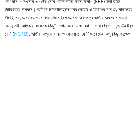
জেএসসি, এসএসসি ও এইচএসসি পরীক্ষার্থীদের ফরম ফিলাপ (EFF) করা হচ্ছে
ইন্টারনেটের মাধ্যমে। বর্তমানে ডিজিটালাইজেশনের ক্ষেত্রে এ বিভাগের নাম শুধু সাফল্যের
শীর্ষেই নয়, অন্য যেকোনো বিভাগের চাইতে অনেক অনেক দূর এগিয়ে অবস্থান করছে।
কিন্তু এই ব্যাপক সাফল্যকে কিছুটা ম্লান করে দিচ্ছে ন্যাশনাল কারিকুলাম এন্ড টেক্সটবুক
বোর্ড (
NCTB
), জাতীয় বিশ্ববিদ্যালয় ও ক্ষেত্রবিশেষে শিক্ষাবোর্ডের কিছু কিছু পদক্ষেপ।