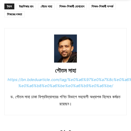
ট্যাগ
উচ্চশিক্ষার মান
গৌতম সাহা
শিক্ষক-শিক্ষার্থী যোগাযোগ
শিক্ষক-শিক্ষার্থী সম্পর্ক
শিক্ষকের দক্ষতা
গৌতম সাহা
https://bn.bdeduarticle.com/tag/%e0%a6%97%e0%a7%8c%e0%a
%e0%a6%b8%e0%a6%be%e0%a6%b9%e0%a6%be/
ড. গৌতম সাহা ঢাকা বিশ্ববিদ্যালয়ের গণিত বিভাগে সহযোগী অধ্যাপক হিসেবে কর্মরত
রয়েছেন।