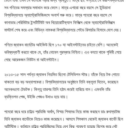
ফেলে এবং তখন সে কলেজে পড়ার জন্য প্রস্তুত। মাত্র দুই সপ্তাহে সে উচ্চ-বিদ্যালয়ের
সব গণিতের সমস্যার সমাধান করে ফেলে। মাত্র এগারো বছর বয়সে সে ইন্ডিয়ানা
বিশ্ববিদ্যালয়ে অ্যাস্ট্রোফিজিকসে অনার্স শুরু করে। মাত্র পনেরো বছর বয়সে সে
কানাডার পেরিমিটার ইন্সটিটিউট অব থিয়োরোটিক্যাল ফিজিক্স থেকে অ্যাস্ট্রোফিজিক্সে
মাস্টার্স শেষ করে এবং বিভিন্ন নামকরা বিশ্ববিদ্যালয়ে পেইড রিসার্চার হিসাবে যোগ দেয়।
গণিতে জ্যাকব বার্নেটের আইকিউ ছিল ১৭০ যা আইনস্টাইনের চাইতে বেশি। অনেকেই
ভবিষ্যদ্বাণী করতে থাকে যে, তাঁর নোবেল পুরস্কার নিশ্চিত। এও বলতে থাকে পৃথিবী পেয়ে
গেছে আরেকজন নিউটন বা আইনস্টাইন।
২০১৩-১৫ সাল পর্যন্ত জ্যাকব নিয়মিত ছিলো টেলিভিশন স্টার। তাঁকে নিয়ে টক শোতে
থাকতো বড় বড় অধ্যাপকেরা। বিশ্ববিদ্যালয়ের অনুষ্ঠানে তিনি বক্তৃতা দিতেন, করেছেন
অনেকগুলো টেডটক। কিন্তু তারপর তিনি হঠাৎ করেই হারিয়ে যান। এমনকি তাঁর
ব্যক্তিগত পেজ, উইকি পেজও উধাও হয়ে যায়।
পনেরো বছর ধরে চাইল্ড প্রডিজি অর্থাৎ, বিস্ময় শিশুদের নিয়ে কাজ করছেন ডাঃ রুথস্যাটজ
যিনি জ্যাকব বার্নেটকে নিয়েও কাজ করেছেন। আসলে শিশুকাল থেকেই জ্যাকব বার্নেট ছিল
অটিস্টিক। বর্তমানে চাইল্ড প্রডিজিদের নিয়ে বেশ কিছু গবেষণা হয়েছে বিশেষ করে পেট