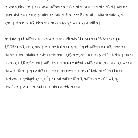
অঙ্কে হারিয়ে দেয়। তার তত্ত্ব সমীকরণের প্যাঁচে নাকি আকাশ-বাতাস কাঁপে। একজন
দুজন বাঘা প্রফেসর ছাড়া নাকি সে আর কাউকে সময়ই দেয় না। আমি ভাবলাম হবে
হয়ত। গবেষণায় এই বিশ্ববিদ্যালয়ের বন্ধ্যাযুগ এবার হয়ত কাটবে।
সম্প্রতি সুবর্ণ আইজ্যাক নামে এক বাংলাদেশী আমেরিকানের খবর ভিডিও ফেসবুক
ইউটিউবে ভাইরাল হয়েছে। তার সম্পর্কে খবর হচ্ছে, “সুবর্ণ আইজাকের এই বিস্ময়কর
প্রতিভার কথা সামাজিক যোগাযোগমাধ্যমে ছড়িয়ে পড়লে নজর কাড়ে গোটা বিশ্বের। নজরে
আসে হোয়াইট হাউসেরও। এই বিস্ময় বালকের প্রতিভা যাচাইয়ের জন্য নেওয়া হয় একের
পর এক পরীক্ষা। যুক্তরাষ্ট্রের নামকরা সব বিশ্ববিদ্যালয়ের বিজ্ঞান ও গণিত বিষয়ের
বিশেষজ্ঞদের মুখোমুখি হয় সুবর্ণ। কোনো জটিল পরীক্ষাই আটকাতে পারেনি এই খুদে
বিজ্ঞানীকে। তার সাক্ষাৎকার নেয় নামকরা গণমাধ্যমও।