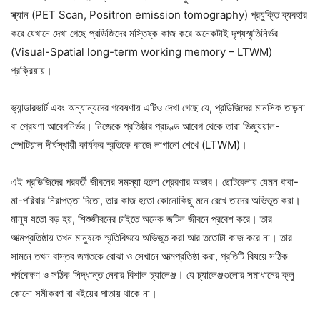
স্ক্যান (PET Scan, Positron emission tomography) প্রযুক্তি ব্যবহার
করে যেখানে দেখা গেছে প্রডিজিদের মস্তিষ্ক কাজ করে অনেকটাই দৃশ্যস্মৃতিনির্ভর
(Visual-Spatial long-term working memory – LTWM)
প্রক্রিয়ায়।
ভ্যান্ডারভার্ট এবং অন্যান্যদের গবেষণায় এটিও দেখা গেছে যে, প্রডিজিদের মানসিক তাড়না
বা প্রেষণা আবেগনির্ভর। নিজেকে প্রতিষ্ঠার প্রচণ্ড আবেগ থেকে তারা ভিজ্যুয়াল-
স্পেটিয়াল দীর্ঘস্থায়ী কার্যকর স্মৃতিকে কাজে লাগানো শেখে (LTWM)।
এই প্রডিজিদের পরবর্তী জীবনের সমস্যা হলো প্রেরণার অভাব। ছোটবেলায় যেমন বাবা-
মা-পরিবার নিরাপত্তা দিতো, তার কাজ হতো কোনোকিছু মনে রেখে তাদের অভিভূত করা।
মানুষ যতো বড় হয়, শিশুজীবনের চাইতে অনেক জটিল জীবনে প্রবেশ করে। তার
আত্মপ্রতিষ্ঠায় তখন মানুষকে স্মৃতিবিষ্ময়ে অভিভূত করা আর ততোটা কাজ করে না। তার
সামনে তখন বাস্তব জগতকে বোঝা ও সেখানে আত্মপ্রতিষ্ঠা করা, প্রতিটি বিষয়ে সঠিক
পর্যবেক্ষণ ও সঠিক সিদ্ধান্ত নেবার বিশাল চ্যালেঞ্জ। যে চ্যালেঞ্জগুলোর সমাধানের ক্লু
কোনো সমীকরণ বা বইয়ের পাতায় থাকে না।