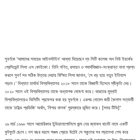
সুবর্ণকে ‘আমাদের সময়ের আইনস্টাইন’ আখ্যা দিয়েছেন দ্য সিটি কলেজ অব নিউ ইয়র্কের
প্রেসিডেন্ট লিসা এস কোইকো। তিনি গণিত, রসায়ন ও পদার্থবিজ্ঞান-সংক্রান্ত নানা প্রশ্ন
করলে সুবর্ণ সব সঠিক উত্তর দেয়ায় বিস্মিত লিসা জানান, ‘সে বড় হয়ে নতুন ইতিহাস
গড়বে।’ বিখ্যাত হার্ভার্ড বিশ্ববিদ্যালয় ২০১৮ সালে তাকে বিজ্ঞানী হিসেবে স্বীকৃতি দেয়।
২০২০ সালে ওই বিশ্ববিদ্যালয় তাকে অধ্যাপক ঘোষণা করে। ভারতের মুম্বাই
বিশ্ববিদ্যালয়েও ভিসিটিং প্রফেসর করা হয় সুবর্ণকে। এরপর নোবেল জয়ী কৈলাস সত্যার্থী
তাকে ‘চাইল্ড প্রডিজি’ অর্থাৎ, ‘বিস্ময় বালক’ পুরস্কারে ভূষিত করে। [সময় টিভি]”
২৬ মার্চ ১৯৯৮ সালে আমেরিকার ইন্ডিয়ানাপোলিসে জন্ম নেয় জ্যাকব বার্নেট নামে একটি
ফুটফুটে ছেলে। দশ বছর বয়সে পঞ্চম গ্রেডে উঠেই সে স্কুলের সব পড়ালেখা শেষ করে