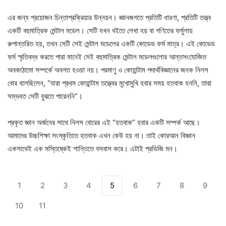
এর জন্য প্রয়োজন চিন্তাপ্রক্রিয়ার উন্নয়ন। জ্ঞানজগতে প্রতিটি ধারণা, প্রতিটি তত্ত্ব
একটি বহুমাত্রিক মেন্টাল মডেল। সেটি যখন বইতে লেখা হয় বা গণিতের ফর্মুলায়
রুপান্তরিত হয়, তখন সেটি সেই মেন্টাল মডেলের একটি কোডেড ফর্ম মাত্র। এই কোডেড
ফর্ম স্মৃতিবদ্ধ করতে পারা মানেই সেই বহুমাত্রিক মেন্টাল মডেলগুলোর আন্তসংযোজিত
অবকাঠামো সম্পর্কে অবগত হওয়া নয়। পরমাণু ও কোয়ান্টাম পদার্থবিজ্ঞানের জনক নিলস
বোর বলেছিলেন, “যারা প্রথম কোয়ান্টাম তত্ত্বের মুখোমুখি হবার সময় হতবাক হননি, তারা
সম্ভবত সেটি বুঝতে পারেননি”।
প্রকৃত জ্ঞান অর্জনের সাথে নিলস বোরের এই “হতবাক” হবার একটি সম্পর্ক আছে।
আমাদের উচ্চশিক্ষা সংস্কৃতিতে হতবাক এখন কেউ হয় না। তাই কোরআন বিজ্ঞান
একসাথেই এক মস্তিষ্কেই শান্তিতে বসবাস করে। এটাই প্রডিজি মন।
1
2
3
4
5
6
7
8
9
10
11