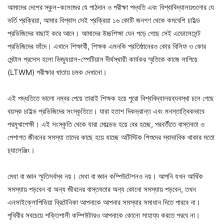
আমাদের দেশের স্কুল-কলেজের যে পাঠদান ও পরীক্ষা পদ্ধতি এবং বিশ্বাবিদ্যালয়গুলোর যে
ভর্তি প্রক্রিয়া, আমার বিশ্বাস সেই প্রক্রিয়া ১৬ কোটি জনগণ থেকে কমবেশি চাইল্ড
প্রডিজিদের বাছাই করে আনে। আমাদের উচ্চশিক্ষা যেন পড়ে গেছে সেই এডোলেসেন্ট
প্রডিজিদের ফাঁদে। এখানে শিক্ষার্থী, শিক্ষক এমনকি প্রতিষ্ঠানেরও কোর বিলিফ ও কোর
মেন্টাল প্রসেস হলো ভিজ্যুয়াল-স্পেটিয়াল দীর্ঘস্থায়ী কার্যকর স্মৃতিকে কাজে লাগিয়ে
(LTWM) পরীক্ষার খাতায় চমক দেখানো।
এই পদ্ধতিতে ভালো নম্বর পেয়ে তারাই শিক্ষক হয়ে পুরো বিশ্ববিদ্যালয়ব্যবস্থা চলে গেছে
বয়স্ক চাইল্ড প্রডিজিদের সংস্কৃতিতে। যারা হতাশ দিকভ্রান্ত এবং মনস্তাত্বিকভাবে
পরমুখাপেক্ষী। এই সংস্কৃতি থেকে যারা মোল্ডেড হয়ে বের হচ্ছে, পরবর্তীতে বাস্তবতা ও
পেশাগত জীবনের সমস্যা তাদের কাছে হয়ে যাচ্ছে অটিস্টিক শিশুদের স্বাভাবিক থাকার মতো
চ্যালেঞ্জিং।
মেধা বা জ্ঞান স্মৃতিসর্বস্ব নয়। মেধা বা জ্ঞান কম্পিউটেশনও নয়। আপনি যখন আর্থিক
সমস্যায় পড়বেন বা অন্য জীবনের বাস্তবতার অন্য কোনো সমস্যায় পড়বেন, তখন
এনসাইক্লোপিডিয়া ব্রিটেনিকা আপনাকে আপনার সমস্যার সমাধান দিতে পারবে না।
পৃথিবীর সবচেয়ে শক্তিশালী কম্পিউটারও আপনাকে কোনো সাহায্য করতে পরবে না।