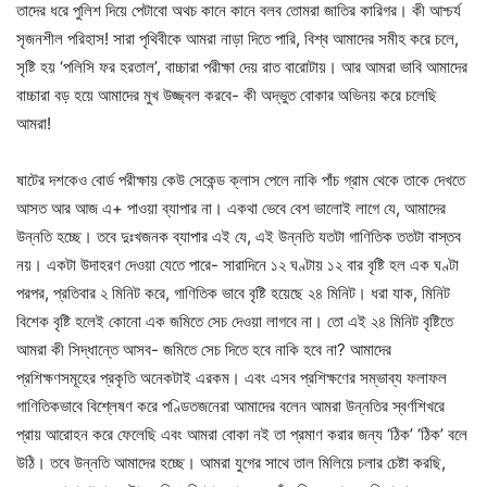
তাদের ধরে পুলিশ দিয়ে পেটাবো অথচ কানে কানে বলব তোমরা জাতির কারিগর। কী আশ্চর্য
সৃজনশীল পরিহাস! সারা পৃথিবীকে আমরা নাড়া দিতে পারি, বিশ্ব আমাদের সমীহ করে চলে,
সৃষ্টি হয় ‘পলিসি ফর হরতাল’, বাচ্চারা পরীক্ষা দেয় রাত বারোটায়। আর আমরা ভাবি আমাদের
বাচ্চারা বড় হয়ে আমাদের মুখ উজ্জ্বল করবে- কী অদ্ভুত বোকার অভিনয় করে চলেছি
আমরা!
ষাটের দশকেও বোর্ড পরীক্ষায় কেউ সেকেন্ড ক্লাস পেলে নাকি পাঁচ গ্রাম থেকে তাকে দেখতে
আসত আর আজ এ+ পাওয়া ব্যাপার না। একথা ভেবে বেশ ভালোই লাগে যে, আমাদের
উন্নতি হচ্ছে। তবে দুঃখজনক ব্যাপার এই যে, এই উন্নতি যতটা গাণিতিক ততটা বাস্তব
নয়। একটা উদাহরণ দেওয়া যেতে পারে- সারাদিনে ১২ ঘণ্টায় ১২ বার বৃষ্টি হল এক ঘণ্টা
পরপর, প্রতিবার ২ মিনিট করে, গাণিতিক ভাবে বৃষ্টি হয়েছে ২৪ মিনিট। ধরা যাক, মিনিট
বিশেক বৃষ্টি হলেই কোনো এক জমিতে সেচ দেওয়া লাগবে না। তো এই ২৪ মিনিট বৃষ্টিতে
আমরা কী সিদ্ধান্তে আসব- জমিতে সেচ দিতে হবে নাকি হবে না? আমাদের
প্রশিক্ষণসমূহের প্রকৃতি অনেকটাই এরকম। এবং এসব প্রশিক্ষণের সম্ভাব্য ফলাফল
গাণিতিকভাবে বিশ্লেষণ করে পণ্ডিতজনেরা আমাদের বলেন আমরা উন্নতির স্বর্ণশিখরে
প্রায় আরোহন করে ফেলেছি এবং আমরা বোকা নই তা প্রমাণ করার জন্য ‘ঠিক’ ‘ঠিক’ বলে
উঠি। তবে উন্নতি আমাদের হচ্ছে। আমরা যুগের সাথে তাল মিলিয়ে চলার চেষ্টা করছি,