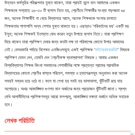
উন্নয়ন কর্মসূচির পরিকল্পনায় যুক্ত থাকেন, তারা প্রায়ই ভুলে যান আমাদের একজন
শিক্ষককে সপ্তাহে ২৬-৩০ টি ক্লাস নিতে হয়, শ্রেণীতে শিক্ষার্থীর সংখ্যা গড়পরতা ৬৫
জন, অনেক শিক্ষার্থীই না খেয়ে বিদ্যালয়ে আসে, অনেক শিক্ষককে সংসার চালাতে
শিক্ষকতার পাশাপাশি অন্য পেশায় যুক্ত থাকতে হয়। এছাড়াও ‘পরিবর্তনের ভয়’ একটি বড়
ইস্যু; অনেক শিক্ষকই ইতস্তত বোধ করেন নতুন উপায়ে ক্লাস নিতে। যারা প্রশিক্ষণ
দিয়ে থাকেন তারা প্রশিক্ষণ দেবার জন্য কতটা দক্ষ তা পরিমাপের কোনো উপায় আমাদের
নেই। বেসরকারি পর্যায়ে বিশেষত এনজিওসমূহে একই প্রশিক্ষক ‘
মাইক্রোক্রেডিট
’ বিষয়ক
প্রশিক্ষণ যেমন দেন, তেমনি দেন ‘শ্রেণীকক্ষ ব্যবস্থাপনা’ বিষয়ক। আবার একজন
বিশ্ববিদ্যালয় শিক্ষক কিংবা সমমানের পেশাজীবির পক্ষে প্রত্যন্ত গ্রামের প্রাথমিক
বিদ্যালয়ের কোনো শ্রেণীর বাস্তব পরিবেশ, সমস্যা ও চ্যালেঞ্জসমূহ অনুধাবন করা অনেক
সময়ই সম্ভব হয়ে ওঠে না। ফলে যা শেখা হয় সবই হয় ভাসাভাসা, খুঁটিনাটি রয়ে যায়
অগোচরে। অথচ আকাঙ্ক্ষিত গুণগত মান অর্জনের জন্য প্রয়োজন খুঁটিনাটি জানা। স্বপ্ন
দেখি আগামীদিনের প্রশিক্ষণসমূহ আরো ফলপ্রসূ, আকাঙ্ক্ষিত দক্ষতা অর্জনে অধিক সহায়ক
হবে।
লেখক পরিচিতি