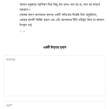
আসলে শুধুমাত্র প্রশিক্ষণ দিয়ে কিছু হবে বলেও মনে হয় না, ভাল হয় বাস্তব
প্রয়োগে।
(আমার ব্লগে আপনাদের ব্লগের একটি সাইডবার দিয়েছি বিনা অনুমতিতে,
একবার ব্লগটি ভিজিট করলে এবং এটা আপনাদের নীতি বহির্ভূত কিনা তা জানালে
উপকৃত হব)
উত্তর
একটি উত্তর ত্যাগ