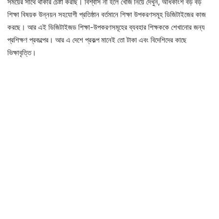
সময়ের সাথে থাকার চেষ্টা করছি। বিশ্বাস না হলে খোঁজ নিয়ে দেখুন, অধিকাংশ বড় বড়
শিক্ষা বিষয়ক উন্নয়ন সহযোগী প্রতিষ্ঠান বর্তমানে শিক্ষা উপকরণসমূহ ডিজিটাইজের কাজ
করছে। আর এই ডিজিটাইজড শিক্ষা-উপকরণসমূহের ব্যবহার শিক্ষককে শেখানোর জন্য
প্রশিক্ষণ প্রকল্পের। আর এ দেশে প্রকল্প মানেই তো টাকা এবং বিদেশিদের কাছে
ভিক্ষাবৃত্তি।