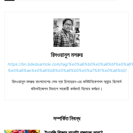
রিদওয়ানুল মসরুর
https://bn.bdeduarticle.com/tag/%e0%a6%b0%e0%a6%bf%e
%e0%a6%ae%e0%a6%b8%e0%a6%b0%e0%a7%81%e0%a6%b0/
রিদওয়ানুল মসরুর বাংলাদেশের সেভ দ্যা চিলড্রেন-এর কমিউনিকেশনস অ্যান্ড রিসোর্স
মবিলাইজেশন বিভাগে সহকারী কর্মকর্তা হিসেবে কর্মরত।
সম্পর্কিত নিবন্ধ
ইংরেজি শিক্ষার বারোটা বাজাচ্ছে কারা?