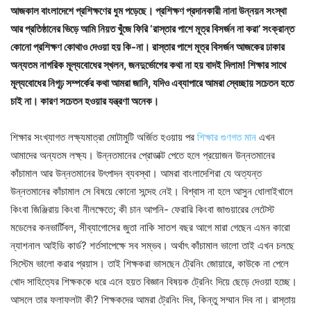
আজকাল বাংলাদেশে প্রশিক্ষণের ধুম পড়েছে। প্রশিক্ষণ প্রদানকারী নানা উন্নয়ন সংস্থা
আর প্রতিষ্ঠানের ভিড়ে আমি নিয়ত খুঁজে ফিরি ‘রাস্তার পাশে মূত্র বিসর্জন না করা’ সংক্রান্ত
কোনো প্রশিক্ষণ কোথাও দেওয়া হয় কি-না। রাস্তার পাশে মূত্র বিসর্জন আজকের ঢাকার
অন্যতম নাগরিক মূল্যবোধের স্খলন, জনদুর্ভোগের কথা না হয় বাদই দিলাম! শিক্ষার সাথে
মূল্যবোধের নিগূঢ় সম্পর্কের কথা আমরা জানি, যদিও এব্যাপারে আমরা স্বেচ্ছায় সচেতন হতে
চাই না। কারণ সচেতন হওয়ার যন্ত্রণা অনেক।
শিক্ষার সংখ্যাগত লক্ষ্যমাত্রা মোটামুটি অর্জিত হওয়ায় পর
শিক্ষার গুণগত মান
এখন
আমাদের অন্যতম লক্ষ্য। উন্নতমানের প্রোডাক্ট পেতে হলে প্রয়োজন উন্নতমানের
কাঁচামাল আর উন্নতমানের উৎপাদন ব্যবস্থা। আমরা বাংলাদেশিরা যে অত্যন্ত
উন্নতমানের কাঁচামাল সে বিষয়ে কোনো সন্দেহ নেই। বিশ্বাস না হলে আসুন ধোলাইখালে
কিংবা জিঞ্জিরায় কিংবা নীলক্ষেতে; কী চান আপনি- ফেরারি কিংবা জাগুয়ারের লেটেস্ট
মডেলের কনভার্টিবল, সীব্যাগোসের জুতা নাকি সাতশ বছর আগে মারা গেছেন এমন কারো
ন্যাশনাল আইডি কার্ড? শর্তসাপেক্ষে সব সম্ভব। অর্থাৎ কাঁচামাল ভালো তাই এখন চলছে
সিস্টেম ভালো করার প্রয়াস। তাই শিক্ষকরা ভাসছেন ট্রেনিং জোয়ারে, কাউকে না পেলে
খোদ সাহিত্যের শিক্ষককে ধরে এনে হয়ত বিজ্ঞান বিষয়ক ট্রেনিং দিয়ে ছেড়ে দেওয়া হচ্ছে।
আসলে তার ফলাফলটা কী? শিক্ষকদের আমরা ট্রেনিং দিব, কিন্তু সম্মান দিব না। রাস্তায়