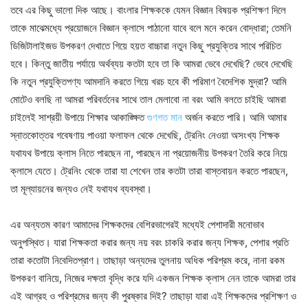
তবে এর কিছু ভালো দিক আছে। বাংলার শিক্ষককে যেমন বিজ্ঞান বিষয়ক প্রশিক্ষণ দিলে
তাকে মাঝেমধ্যে প্রয়োজনে বিজ্ঞান ক্লাসে পাঠানো যাবে বলে মনে করেন বোদ্ধারা; তেমনি
ডিজিটালাইজড উপকরণ দেখাতে গিয়ে হয়ত বাচ্চারা নতুন কিছু প্রযুক্তির সাথে পরিচিত
হবে। কিন্তু জাতীয় পর্যায়ে অর্থব্যয় কতটা হবে তা কি আমরা ভেবে দেখেছি? ভেবে দেখেছি
কি নতুন প্রযুক্তিপণ্য আমদানি করতে গিয়ে খরচ হবে কী পরিমাণ বৈদেশিক মুদ্রা? আমি
মোটেও বলছি না আমরা পরিবর্তনের সাথে তাল মেলাবো না বরং আমি বলতে চাইছি আমরা
চাইলেই সাশ্রয়ী উপায়ে শিক্ষার আকাঙ্ক্ষিত
গুণগত মান
অর্জন করতে পারি। আমি আমার
স্নাতকোত্তর গবেষণায় পাওয়া ফলাফল থেকে দেখেছি, ট্রেনিং নেওয়া অসংখ্য শিক্ষক
যথাযথ উপায়ে ক্লাস নিতে পারছেন না, পারছেন না প্রয়োজনীয় উপকরণ তৈরি করে নিয়ে
ক্লাসে যেতে। ট্রেনিং থেকে তারা যা শেখেন তার কতটা তারা বাস্তবায়ন করতে পারছেন,
তা মূল্যায়নের জন্যও নেই যথাযথ ব্যবস্থা।
এর অন্যতম কারণ আমাদের শিক্ষকদের বেশিরভাগেরই মধ্যেই পেশাদারী মনোভাব
অনুপস্থিত। যারা শিক্ষকতা করার জন্য নয় বরং চাকরি করার জন্য শিক্ষক, পেশার প্রতি
তারা কতোটা নিবেদিতপ্রাণ। তাছাড়া অন্যদের তুলনায় অধিক পরিশ্রম করে, নানা রকম
উপকরণ বানিয়ে, নিজের দক্ষতা বৃদ্ধি করে যদি একজন শিক্ষক ক্লাস নেন তাকে আমরা তার
এই আগ্রহ ও পরিশ্রমের জন্য কী পুরষ্কার দিই? তাছাড়া যারা এই শিক্ষকদের প্রশিক্ষণ ও