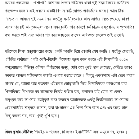
সময়ের প্রয়োজন। পাশাপাশি আমাদের শিক্ষার দায়িত্বে থাকা দুই মন্ত্রণালয়ের সমন্বিত
পদক্ষেপও দরকার এই ধরনের একটা বিশাল কাঠামোগত পরিবর্তনের জন্য। আমি ঠিক
নিশ্চিত না আসলে দুই মন্ত্রণালয় কতটুকু সমন্বিতভাবে কাজ এগিয়ে নিতে পেরেছে কারণ
আমরা প্রায়ই আন্তঃমন্ত্রণালয়ের সমন্বয়হীনতার কারণে কর্মকাণ্ড বাস্তবায়নের শ্লথগতির
কথা শুনতে পাই এবং আমার গত কয়েকবছরের কাজের অভিজ্ঞতা থেকেও তাই দেখেছি।
পরিশেষে শিক্ষা মন্ত্রণালয়ের কাছে একটি আরজি দিয়ে লেখাটা শেষ করছি। যতটুকু জেনেছি,
এডিবির অর্থায়নে একটা দেশি-বিদেশি বিশেষজ্ঞ গ্রুপ কাজ করছে এই শিক্ষানীতি ২০১০
বাস্তবায়নের বিভিন্ন কৌশল নির্ধারণের জন্য, যেটা শুনে খুবই ভাল লেগেছে, দেরিতে হলেও
সরকার আসলে সঠিকভাবে কাজটা এখনো করতে চাচ্ছে। কিন্তু একইসাথে এটা ভেবে খারাপ
লাগছে যে, আমরা আর কতকাল এইরকম জোড়াতালি দিয়ে শিক্ষাবিষয়ক কাজগুলো যারা
শিক্ষাবিষয়ে বিশেষজ্ঞ নয় তাদেরকে দিয়েই করিয়ে যাব, ফলাফল যাই হোক না কেন?
অনুগ্রহ করে আপনারা যতটুকুই কাজ করছেন আমাদেরকে একটু নিয়মিতভাবে আপনাদের
ওয়েবসাইটের মাধ্যমে জানান, যারা বাংলাদেশ এর শিক্ষা নিয়ে ভাবে এবং এর জন্য ভাল
কিছু করতে চায়, তারা খুবই খুশি হবে।
মিরন কুমার ভৌমিক:
পিএইচডি গবেষক, দি হংকং ইনস্টিটিউট অফ এডুকেশন, হংকং।