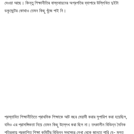
দেওয়া আছে। কিন্তু শিক্ষানীতির বাস্তবায়নের অগ্রগতির ব্যাপারে উল্লিখিত দুইটা
ডকুমেন্টের কোথাও তেমন কিছু খুঁজে পাই নি।
প্রস্তাবিত শিক্ষানীতিতে প্রাথমিক শিক্ষাকে আট বছর মেয়াদী করার সুপারিশ করা হয়েছিল,
যদিও এর প্রাসঙ্গিকতা নিয়ে তেমন কিছু উল্লেখ করা ছিল না। তৎকালীন বিভিন্ন দৈনিক
পত্রিকায় প্রকাশিত শিক্ষা কমিটির বিভিন্ন সদস্যের লেখা থেকে জানতে পারি যে- মূলত