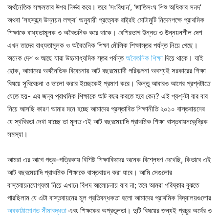
অর্থনৈতিক সক্ষমতার উপর নির্ভর করে। তবে ‘সংবিধান’, ‘জাতিসংঘ শিশু অধিকার সনদ’
অথবা ‘সহস্রাব্দ উন্নয়ন লক্ষ্য’ অনুযায়ী প্রত্যেক রাষ্ট্রই মোটামুটি নিদেনপক্ষে প্রাথমিক
শিক্ষাকে বাধ্যতামূলক ও অবৈতনিক করে থাকে। বেশিরভাগ উন্নত ও উন্নয়নশীল দেশ
এখন তাদের বাধ্যতামূলক ও অবৈতনিক শিক্ষা মৌলিক শিক্ষাস্তর পর্যন্ত নিয়ে গেছে।
অনেক দেশ ও আছে যারা উচ্চমাধ্যমিক স্তর পর্যন্ত
অবৈতনিক শিক্ষা
দিয়ে থাকে। যাই
হোক, আমাদের অর্থনৈতিক বিবেচনায় আট বছরমেয়াদী পরিকল্পনা অবশ্যই সরকারের শিক্ষা
বিষয়ে সুবিবেচনা ও ভালো করার ইচ্ছেকেই প্রমাণ করে। কিন্তু আবারও আগের প্রশ্নটাতে
যেতে হয়- এর জন্য প্রাথমিক শিক্ষাকে আট বছর করতে হবে কেন? এই প্রশ্নটা বার বার
নিয়ে আসছি কারণ আমার মনে হচ্ছে আমাদের প্রস্তাবিত শিক্ষানীতি ২০১০ বাস্তবায়নের
যে স্থবিরতা দেখা যাচ্ছে তা মূলত এই আট বছরমেয়াদি প্রাথমিক শিক্ষা বাস্তবায়নকেন্দ্রিক
সমস্যা।
আমরা এর আগে পত্র-পত্রিকায় বিশিষ্ট শিক্ষাবিদদের অনেক বিশ্লেষণ দেখেছি, কিভাবে এই
আট বছরমেয়াদি প্রাথমিক শিক্ষাকে বাস্তবায়ন করা যাবে। আমি সেগুলোর
বাস্তবায়নযোগ্যতা নিয়ে এখানে বিশদ আলোচনায় যাব না; তবে আমরা পরিষ্কার বুঝতে
পারছিলাম যে এটা বাস্তবায়নের মূল প্রতিবন্ধকতা হলো আমাদের প্রাথমিক বিদ্যালয়গুলোর
অবকাঠামোগত সীমাবদ্ধতা
এবং শিক্ষকের অপ্রতুলতা। দুটি বিষয়ের জন্যই প্রচুর অর্থের ও