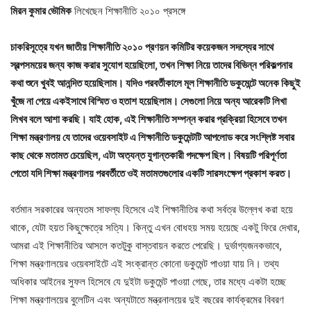
মিরন কুমার ভৌমিক
লিখেছেন শিক্ষানীতি ২০১০ প্রসঙ্গে
চাকরিসূত্রে যখন জাতীয় শিক্ষানীতি ২০১০ প্রণয়ন কমিটির কয়েকজন সদস্যের সাথে
স্বল্পসময়ের জন্য কাজ করার সুযোগ হয়েছিলো, তখন শিক্ষা নিয়ে তাদের বিভিন্ন পরিকল্পনার
কথা শুনে খুবই আনন্দিত হয়েছিলাম। যদিও পরবর্তীকালে মূল শিক্ষানীতি ডকুমেন্টে অনেক কিছুই
খুঁজে না পেয়ে একইসাথে বিস্মিত ও হতাশ হয়েছিলাম। সেগুলো নিয়ে অন্য আরেকটি লিখা
লিখব বলে আশা করছি। যাই হোক, এই শিক্ষানীতি সম্পন্ন করার প্রক্রিয়া হিসেবে তখন
শিক্ষা মন্ত্রণালয় যে তাদের ওয়েবসাইট এ শিক্ষানীতি ডকুমেন্টটি আপলোড করে সংশ্লিষ্ট সবার
কাছ থেকে মতামত চেয়েছিল, এটা অত্যন্ত যুগান্তকারী পদক্ষেপ ছিল। বিষয়টি পরিপূর্ণতা
পেতো যদি শিক্ষা মন্ত্রণালয় পরবর্তীতে ওই মতামতগুলোর একটি সারসংক্ষেপ প্রকাশ করত।
বর্তমান সরকারের অন্যতম সাফল্য হিসেবে এই শিক্ষানীতির কথা সর্বত্র উল্লেখ করা হয়ে
থাকে, যেটা হয়ত কিছুক্ষেত্রে সত্যি। কিন্তু এখন বোধহয় সময় হয়েছে একটু ফিরে দেখার,
আমরা এই শিক্ষানীতির আসলে কতটুকু বাস্তবায়ন করতে পেরেছি। দুর্ভাগ্যজনকভাবে,
শিক্ষা মন্ত্রণালয়ের ওয়েবসাইটে এই সংক্রান্ত কোনো ডকুমেন্ট পাওয়া যায় নি। তথ্য
অধিকার আইনের সুফল হিসেবে যে দুইটা ডকুমেন্ট পাওয়া গেছে, তার মধ্যে একটা হচ্ছে
শিক্ষা মন্ত্রণালয়ের বুলেটিন এবং অন্যটাতে মন্ত্রনালয়ের দুই বছরের কার্যক্রমের বিবরণ