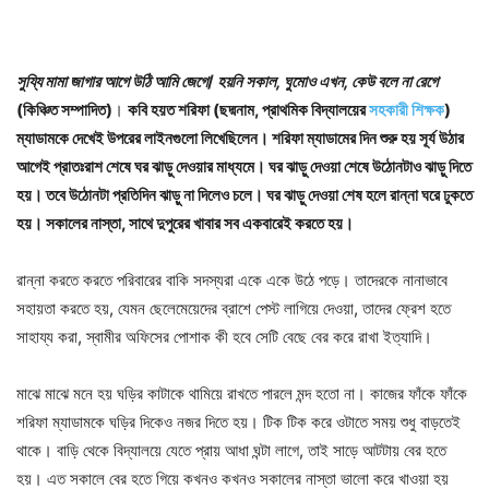
সুয্যি মামা জাগার আগে উঠি আমি জেগে
/
হয়নি সকাল, ঘুমোও এখন, কেউ বলে না রেগে
(কিঞ্চিত সম্পাদিত)
।
কবি হয়ত শরিফা (ছদ্মনাম, প্রাথমিক বিদ্যালয়ের
সহকারী শিক্ষক
)
ম্যাডামকে দেখেই উপরের লাইনগুলো লিখেছিলেন। শরিফা ম্যাডামের দিন শুরু হয় সূর্য উঠার
আগেই প্রাতঃরাশ শেষে ঘর ঝাড়ু দেওয়ার মাধ্যমে। ঘর ঝাড়ু দেওয়া শেষে উঠোনটাও ঝাড়ু দিতে
হয়। তবে উঠোনটা প্রতিদিন ঝাড়ু না দিলেও চলে। ঘর ঝাড়ু দেওয়া শেষ হলে রান্না ঘরে ঢুকতে
হয়। সকালের নাস্তা, সাথে দুপুরের খাবার সব একবারেই করতে হয়।
রান্না করতে করতে পরিবারের বাকি সদস্যরা একে একে উঠে পড়ে। তাদেরকে নানাভাবে
সহায়তা করতে হয়, যেমন ছেলেমেয়েদের ব্রাশে পেস্ট লাগিয়ে দেওয়া, তাদের ফ্রেশ হতে
সাহায্য করা, স্বামীর অফিসের পোশাক কী হবে সেটি বেছে বের করে রাখা ইত্যাদি।
মাঝে মাঝে মনে হয় ঘড়ির কাটাকে থামিয়ে রাখতে পারলে মন্দ হতো না। কাজের ফাঁকে ফাঁকে
শরিফা ম্যাডামকে ঘড়ির দিকেও নজর দিতে হয়। টিক টিক করে ওটাতে সময় শুধু বাড়তেই
থাকে। বাড়ি থেকে বিদ্যালয়ে যেতে প্রায় আধা ঘন্টা লাগে, তাই সাড়ে আটটায় বের হতে
হয়। এত সকালে বের হতে গিয়ে কখনও কখনও সকালের নাস্তা ভালো করে খাওয়া হয়