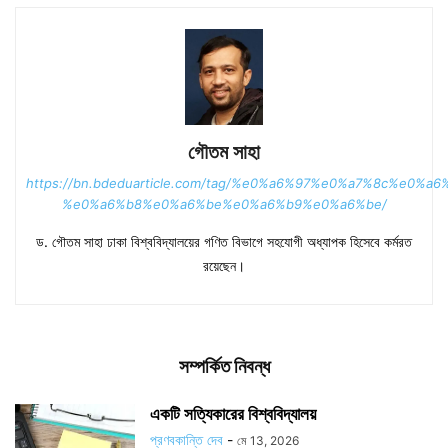
গৌতম সাহা
https://bn.bdeduarticle.com/tag/%e0%a6%97%e0%a7%8c%e0%a
%e0%a6%b8%e0%a6%be%e0%a6%b9%e0%a6%be/
ড. গৌতম সাহা ঢাকা বিশ্ববিদ্যালয়ের গণিত বিভাগে সহযোগী অধ্যাপক হিসেবে কর্মরত
রয়েছেন।
সম্পর্কিত নিবন্ধ
একটি সত্যিকারের বিশ্ববিদ্যালয়
প্রণবকান্তি দেব
-
মে 13, 2026