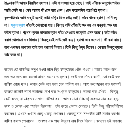
ঠাণ্ডাকাশি আমার নিয়মিত ব্যাপার। এটা গা সওয়া হয়ে গেছে। তাই এটাকে অসুখের পর্যায়ে
আমি ফেলি না। সেই আমার কী যেন হয়ে গেল। বেশ কয়েকদিন ধরে পিঠে ব্যাথা।
বৃহস্পতিবার অফিস ছুটি হলেই আমি বাড়ির দিকে দৌড় দেই। কাঁধে থাকে ব্যাগ। বেশি বড়
না।
স্কুল ব্যাগ
কাঁধেই ঝোলানো যায়। কিন্তু বাড়ি পৌঁছেই শুরু হয় এর যন্ত্রণা, শুরু হয়
কাঁধে ব্যাথা। প্রথম প্রথম ভাবতাম ব্যাগ কাঁধে নেওয়ার জন্যেই এমন হচ্ছে। তাই কাঁধে
ব্যাগ ঝোলানো বাধ দিলাম। কিন্তু যেই লাউ সেই কদু। ব্যাথা আর কমে না। কী করা যায়।
বাবা একজন ডাক্তার তাই তার পরামর্শ নিলাম। তিনি কিছু ঔষুধ দিলেন। খেলাম কিন্তু ব্যাথা
আর কমে না।
জানেন তো বাঙ্গালির অসুখ হওয়া মানে ফ্রি ডাক্তারের খোঁজ পাওয়া। আমার আশেপাশে
জমায়েত হতে শুরু করলো নানান ধরনের ডাক্তার। কেউ বলে সাঁতার কাটো, তো কেউ বলে
বালিশ রোদে দাও। আবার কেউ বলে গরম তেল মালিশ কর। আহা কত জনের কত পরামর্শ!
ভাবতে ভালোই লাগে আমাদের দেশে কত সংখ্যক ডাক্তার। আমরা কত এগিয়ে। কিন্তু
কেউ বলছে না ডাক্তার দেখাও, পরীক্ষা কর। আমার নানা (চাচাত) একজন নাম করা হাড়
ভাঙ্গা ও জোড়া এবং স্পাইন বিশেষজ্ঞ। তাঁর কাছে গেলাম দেখাতে। তিনি কিছু পরীক্ষানিরীক্ষা
করলেন। এখানে ওখানে নেড়ে-চেড়ে দেখলেন। যেহেতু নানা সম্পর্কীয় তাই নানান ধরণের
হাসির কথাও শোনালেন। তারপর এক গাদা ঔষুধের নাম লিখে দিলেন। বললেন দুই সপ্তাহ