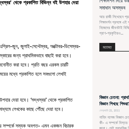
শিক্ষাদর্শন দিয়ে উ
্ধস্বর’ থেকে প্রকাশিত বিভিন্ন বই উপহার দেয়া
সমাধান অসম্ভব
আর রাজী লিখেছেন প্র
শিক্ষাদর্শন প্রসঙ্গে এই
নিজেদের জীবনটাই বিষি
প্রাণ-প্রকৃতিরও...
 এপ্রিল-জুন, জুলাই-সেপ্টেম্বর, অক্টোবর-ডিসেম্বর-
মতামত
রস্কারের জন্য প্রাথমিকভাবে বাছাই করা হবে।
য মনোনীত করা হবে। প্রতি বছর এরকম চারটি
য়ের মধ্যে প্রকাশিত হলে সবগুলো লেখাই
বিজ্ঞান চেতনা: প্রা
উপহার দেয়া হবে। ‘শুদ্ধস্বর’ থেকে প্রকাশিত
বিজ্ঞান শিখছে শিশুরা
র মাধ্যমে লেখকের কাছে পৌঁছে দেয়া হবে।
ফেব্রুয়ারি 21, 2011
নাহিদ নলেজ বিজ্ঞান চেত
কী- এ সম্পর্কে বিস্তর
 বিষয় সম্পর্কে সম্যক অবগত- এমন একজন বিচারক
জানা। সেই প্রাথমিক শিক