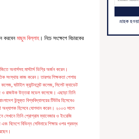
গ্রাহক হওয়
ালন করবেন
মাছুম বিল্লাহ
। নিচে সংক্ষেপে বিচারকের
েজিতে অনার্সসহ মাস্টার্স ডিগ্রি অর্জন করেন।
াতিক সংস্থায় কাজ করেন। তারপর শিক্ষকতা পেশায়
ি কলেজ, ঘাটাইল ক্যান্টনমেন্ট কলেজ, সিলেট ক্যাডেট
কলেজ ও রাজউক উত্তরা মডেল কলেজে। এছাড়া তিনি
বাংলাদেশ উন্মুক্ত বিশ্ববিদ্যালয়ের টিউটর হিসেবেও
ারী অধ্যাপক হিসেবে যোগদান করেন। ২০০৩ সালে
ানে সেখানে তিনি প্রোগ্রাম ম্যানেজার ও ইংরেজি
এবং বিদেশে বিভিন্ন সেমিনারে শিক্ষার ওপর প্রবন্ধ
রেছেন।