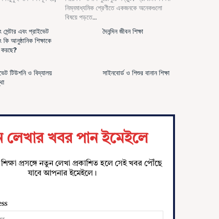
নিম্নমাধ্যমিক শ্রেণীতে একজনকে অনেকগুলো
বিষয়ে পড়তে...
 সেন্টার এবং প্রাইভেট
দৈনন্দিন জীবন শিক্ষা
 কি আনুষ্ঠানিক শিক্ষাকে
স করছে?
ভেট টিউশনি ও বিদ্যালয়
সাইনবোর্ড ও শিশুর বানান শিক্ষা
্থা
ন লেখার খবর পান ইমেইলে
শিক্ষা প্রসঙ্গে নতুন লেখা প্রকাশিত হলে সেই খবর পৌঁছে
যাবে আপনার ইমেইলে।
ess