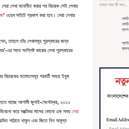
তাহলে আর কী কথা...
 সেরা লেখা মনোনীত করার পর বিচারক সেই লেখার
্ষা
’ ওয়েব সাইটে প্রকাশ করা হবে। সেরা লেখার
কোচিং
কোচিং
ধ্বং
খেন, তাহলে তাঁর লেখাসমূহ পুরস্কারের জন্য
প্রাই
ব্যবস
বর’-এর সাথে সংশ্লিষ্ট কারোর লেখা পুরস্কারের
পর বিচারকের মতামতসমূহ পরবর্তী সময়ে ইবুক
নতু
বাংলাদেশের 
ু হতে যাচ্ছে আগামী জুলাই-সেপ্টেম্বর, ২০১২
র-বিবেচনা করে অক্টোবর মাসের কোনো এক সময়
সেরা
মিত পাঠাতে থাকুন এবং জিতে নিন অমূল্য
Email Addr