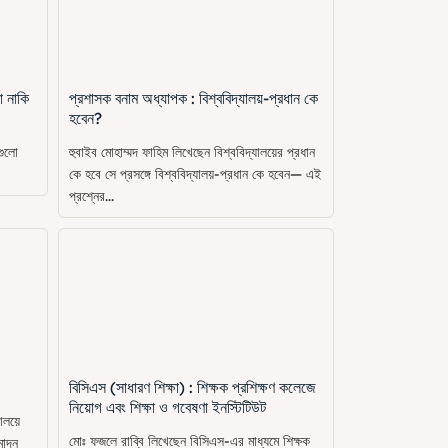
া নাকি
প্রশাসক বনাম অধ্যাপক : বিশ্ববিদ্যালয়-প্রধান কে
হবেন?
গুলো
হুবাইব মোহাম্মদ ফাহিম লিখেছেন বিশ্ববিদ্যালয়ের প্রধান
কে হবে সে প্রসঙ্গে বিশ্ববিদ্যালয়-প্রধান কে হবেন— এই
প্রশ্নের...
বিসিএস (সাধারণ শিক্ষা) : শিক্ষক প্রশিক্ষণ কলেজে
নিয়োগ এবং শিক্ষা ও গবেষণা ইনস্টিটিউট
ালয়ে
মোঃ ফজলে রাব্বি লিখেছেন বিসিএস-এর মাধ্যমে শিক্ষক
মোদন