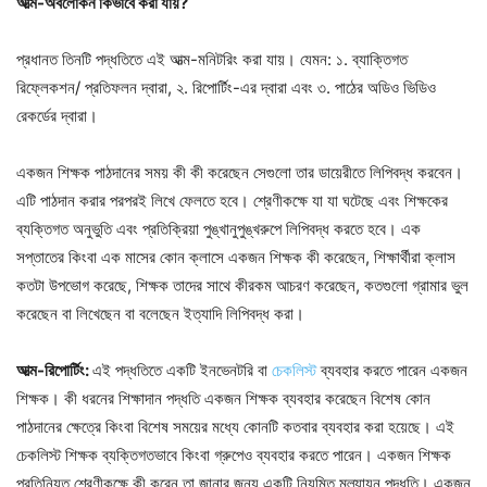
আত্ম-অবলোকন কিভাবে করা যায়?
প্রধানত তিনটি পদ্ধতিতে এই আত্ম-মনিটরিং করা যায়। যেমন: ১. ব্যাক্তিগত
রিফ্লেকশন/ প্রতিফলন দ্বারা, ২. রিপোর্টিং-এর দ্বারা এবং ৩. পাঠের অডিও ভিডিও
রেকর্ডের দ্বারা।
একজন শিক্ষক পাঠদানের সময় কী কী করেছেন সেগুলো তার ডায়েরীতে লিপিবদ্ধ করবেন।
এটি পাঠদান করার পরপরই লিখে ফেলতে হবে। শ্রেণীকক্ষে যা যা ঘটেছে এবং শিক্ষকের
ব্যক্তিগত অনুভুতি এবং প্রতিক্রিয়া পুঙ্খানুপুঙ্খরুপে লিপিবদ্ধ করতে হবে। এক
সপ্তাতের কিংবা এক মাসের কোন ক্লাসে একজন শিক্ষক কী করেছেন, শিক্ষার্থীরা ক্লাস
কতটা উপভোগ করেছে, শিক্ষক তাদের সাথে কীরকম আচরণ করেছেন, কতগুলো গ্রামার ভুল
করেছেন বা লিখেছেন বা বলেছেন ইত্যাদি লিপিবদ্ধ করা।
আত্ম-রিপোর্টিং:
এই পদ্ধতিতে একটি ইনভেনটরি বা
চেকলিস্ট
ব্যবহার করতে পারেন একজন
শিক্ষক। কী ধরনের শিক্ষাদান পদ্ধতি একজন শিক্ষক ব্যবহার করেছেন বিশেষ কোন
পাঠদানের ক্ষেত্রে কিংবা বিশেষ সময়ের মধ্যে কোনটি কতবার ব্যবহার করা হয়েছে। এই
চেকলিস্ট শিক্ষক ব্যক্তিগতভাবে কিংবা গ্রুপেও ব্যবহার করতে পারেন। একজন শিক্ষক
প্রতিনিয়ত শ্রেণীকক্ষে কী করেন তা জানার জন্য একটি নিয়মিত মূল্যায়ন পদ্ধতি। একজন