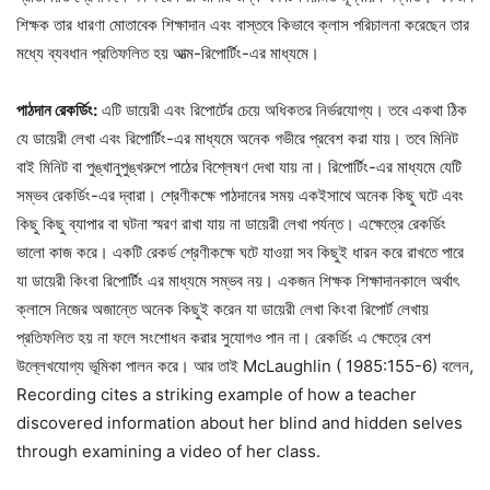
শিক্ষক তার ধারণা মোতাবেক শিক্ষাদান এবং বাস্তবে কিভাবে ক্লাস পরিচালনা করেছেন তার
মধ্যে ব্যবধান প্রতিফলিত হয় আত্ম-রিপোর্টিং-এর মাধ্যমে।
পাঠদান রেকর্ডিং:
এটি ডায়েরী এবং রিপোর্টের চেয়ে অধিকতর নির্ভরযোগ্য। তবে একথা ঠিক
যে ডায়েরী লেখা এবং রিপোর্টিং-এর মাধ্যমে অনেক গভীরে প্রবেশ করা যায়। তবে মিনিট
বাই মিনিট বা পুঙ্খানুপুঙ্খরুপে পাঠের বিশ্লেষণ দেখা যায় না। রিপোর্টিং-এর মাধ্যমে যেটি
সম্ভব রেকর্ডিং-এর দ্বারা। শ্রেণীকক্ষে পাঠদানের সময় একইসাথে অনেক কিছু ঘটে এবং
কিছু কিছু ব্যাপার বা ঘটনা স্মরণ রাখা যায় না ডায়েরী লেখা পর্যন্ত। এক্ষেত্রে রেকর্ডিং
ভালো কাজ করে। একটি রেকর্ড শ্রেণীকক্ষে ঘটে যাওয়া সব কিছুই ধারন করে রাখতে পারে
যা ডায়েরী কিংবা রিপোর্টিং এর মাধ্যমে সম্ভব নয়। একজন শিক্ষক শিক্ষাদানকালে অর্থাৎ
ক্লাসে নিজের অজান্তে অনেক কিছুই করেন যা ডায়েরী লেখা কিংবা রিপোর্ট লেখায়
প্রতিফলিত হয় না ফলে সংশোধন করার সুযোগও পান না। রেকর্ডিং এ ক্ষেত্রে বেশ
উল্লেখযোগ্য ভূমিকা পালন করে। আর তাই McLaughlin ( 1985:155-6) বলেন,
Recording cites a striking example of how a teacher
discovered information about her blind and hidden selves
through examining a video of her class.