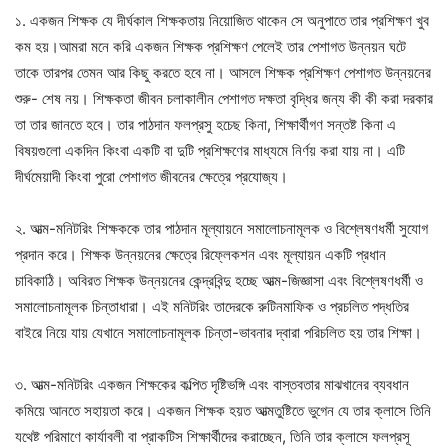
১. একজন শিক্ষক যে দীর্ঘকাল শিক্ষকতায় নিয়োজিত থাকেন সে অনুপাতে তার প্রশিক্ষণ খুব
কম হয়।আমরা মনে করি একজন শিক্ষক প্রশিক্ষণ পেলেই তার পেশাগত উন্নয়ন ঘটে
তাকে তারপর তেমন আর কিছু করতে হবে না। আসলে শিক্ষক প্রশিক্ষণ পেশাগত উন্নয়নের
শুরু- শেষ নয়। শিক্ষকতা জীবন চলাকালীন পেশাগত দক্ষতা বৃদ্ধির জন্য কী কী করা দরকার
তা তার জানতে হবে। তার পাঠদান ফলপ্রসু হচেছ কিনা, শিক্ষার্থীগণ সন্তষ্ট কিনা এ
বিষয়গুলো একদিন কিংবা একটি বা দুটি প্রশিক্ষণের মাধ্যমে নির্ণয় করা যায় না। এটি
দীর্ঘমেয়াদী কিংবা পুরো পেশাগত জীবনের ক্ষেত্রে প্রযোজ্য।
২. আত্ম-মনিটরিং শিক্ষককে তার পাঠদান মূল্যায়নে সমালোচনামূলক ও বিশ্লেষণধর্মী সুযোগ
প্রদান করে। শিক্ষক উন্নয়নের ক্ষেত্রে রিফ্লেকশন এবং মূল্যায়ন একটি প্রধান
চাবিকাঠি। অবিরত শিক্ষক উন্নয়নের কেন্দ্রবিন্দু হচ্ছে আত্ম-জিজ্ঞাসা এবং বিশ্লেষণধর্মী ও
সমালোচনামূলক চিন্তাধারা। এই মনিটরিং তাদেরকে রুটিনমাফিক ও প্রচলিত পদ্ধতির
বাইরে নিয়ে যায় যেখানে সমালোচনামূলক চিন্তা-ভাবনার দ্বারা পরিচলিত হয় তার শিক্ষা।
৩. আত্ম-মনিটরিং একজন শিক্ষকের কল্পিত দৃষ্টিভঙ্গি এবং বাস্তবতার মাঝখানের ব্যবধান
কমিয়ে আনতে সহায়তা করে। একজন শিক্ষক হয়ত আত্মতুষ্টিতে ভুগেন যে তার ক্লাসে তিনি
যথেষ্ট পরিমাণে কার্যাবলী বা প্রাকটিস শিক্ষার্থীদের করাচ্ছেন, তিনি তার ক্লাসে ফলপ্রসূ