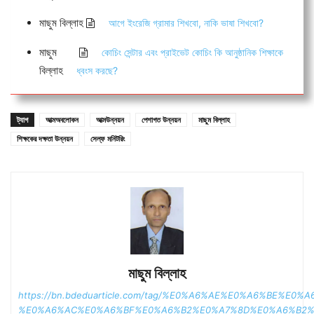
মাছুম বিল্লাহ
আগে ইংরেজি গ্রামার শিখবো, নাকি ভাষা শিখবো?
মাছুম
কোচিং সেন্টার এবং প্রাইভেট কোচিং কি আনুষ্ঠানিক শিক্ষাকে
বিল্লাহ
ধ্বংস করছে?
ট্যাগ
আত্মঅবলোকন
আত্মউন্নয়ন
পেশাগত উন্নয়ন
মাছুম বিল্লাহ
শিক্ষকের দক্ষতা উন্নয়ন
সেল্ফ মনিটরিং
মাছুম বিল্লাহ
https://bn.bdeduarticle.com/tag/%E0%A6%AE%E0%A6%BE%E0
%E0%A6%AC%E0%A6%BF%E0%A6%B2%E0%A7%8D%E0%A6%B2%