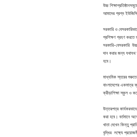
উচ্চ শিক্ষাপ্রতিষ্ঠান
আমাদের প্রশ্ন ইউজিস
সরকারি ও বেসরকারিভাবে
প্রশিক্ষণ গ্রহণ করতে 
সরকারি-বেসরকারি উচ্চ শ
দান করার জন্য যথাযথ ক
হবে।
মাধ্যমিক স্তরের শুরুতে
বাংলাদেশের একমাত্র ক্র
ক্রীড়াশিক্ষা স্কুল ও ক
উত্তরপত্র কার্যকরভাবে
করা হবে। বর্তমানে অন
খাতা দেখেন কিন্তু প্রা
বৃদ্ধির লক্ষ্যে প্রয়োজ