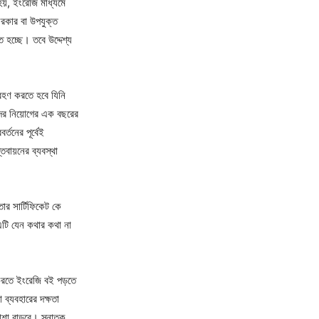
হয়, ইংরেজি মাধ্যমে
সরকার বা উপযুক্ত
ে হচ্ছে। তবে উদ্দেশ্য
গ্রহণ করতে হবে যিনি
কদের নিয়োগের এক বছরের
্তনের পূর্বেই
্তবায়নের ব্যবস্থা
তার সার্টিফিকেট কে
 এটি যেন কথার কথা না
ত করতে ইংরেজি বই পড়তে
 ব্যবহারের দক্ষতা
তাশা বাড়বে। স্নাতক