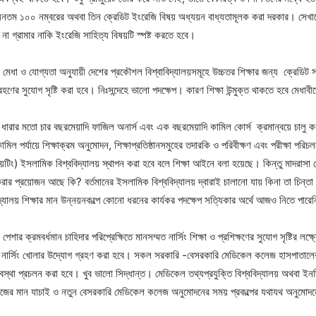
্যূনতম ১০০ নম্বরের অথবা তিন ক্রেডিট ইংরেজি বিষয় অধ্যয়ন বাধ্যতামূলক করা দরকার। সেখানে
া গ্রামার নাকি ইংরেজি সাহিত্য বিষয়টি স্পষ্ট করতে হবে।
মেধা ও যোগ্যতা অনুযায়ী দেশের প্রকৌশল বিশ্বাবিদ্যালয়সমূহে উচ্চতর শিক্ষার জন্য ক্রেডিট স
রহণের সুযোগ সৃষ্টি করা হবে। নিঃসন্দেহে ভালো পদক্ষেপ। কারণ শিক্ষা উন্মুক্ত থাকতে হবে মেধাব
ণ ধারার মতো চার বছরমেয়াদি ফাজিল অনার্স এবং এক বছরমেয়াদি কামিল কোর্স ক্রমান্বয়ে চালু 
মিল পর্যায়ে শিক্ষাক্রম অনুমোদন, শিক্ষাপ্রতিষ্ঠানসমুহের তদারকি ও পরিবীক্ষণ এবং পরীক্ষা পরি
টিং) ইসলামিক বিশ্ববিদ্যালয় স্থাপন করা হবে বলে শিক্ষা আইনে বলা হয়েছে। কিন্তু মাদরাস
ঠা করার প্রয়োজন আছে কি? বর্তমানের ইসলামিক বিশ্ববিদ্যালয় দ্বারাই চালানো যায় কিনা তা চিন্ত
্যালয় শিক্ষার মান উন্নয়নকল্পে কোনো ধরনের কার্যকর পদক্ষেপ সত্যিকার অর্থে আজও নিতে পারে
 পেশার ক্রমবর্ধমান চাহিদার পরিপ্রেক্ষিতে মানসম্মত নার্সিং শিক্ষা ও প্রশিক্ষণের সুযোগ সৃষ্টির লক্
র্সিং খোলার উদ্যোগ গ্রহণ করা হবে। সকল সরকারি -বেসরকারি মেডিকেল কলেজ হাসপাতালের সঙ
্যবস্থা প্রচলন করা হবে। খুব ভালো সিদ্ধান্ত। মেডিকেল তথ্যপ্রযুক্তি বিশ্ববিদ্যালয় অথবা ইন
েজের মান যাচাই ও নতুন বেসরকারি মেডিকেল কলেজ অনুমোদনের সময় প্রকল্পের যথাযথ অনুমোদ