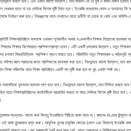
অন্তর্ভুক্ত করতে হবে। এটি একটি ভালো উদ্যোগ। তবে মাউসি-তে যে ঘুষ ও মাথা-সমান দুর্নীতি 
 হলে সেরকম যাতে না হয় সেদিকে বিশেষ দৃষ্টি দিতে হবে। ইংরেজি মাধ্যমের বেতন ও অন্যান্য ফি 
পেক্ষে নির্ধারণ করা হবে। নিয়ন্ত্রণের নামে সেখানেও যাতে দুনীতি না ঢোকে যা বোর্ড এবং মাউসি-ত
প্রতিটি শিক্ষাপ্রতিষ্ঠানে কমপক্ষে একজন পূর্ণকালীন অথবা খণ্ডকালীন শিক্ষক নিয়োগের ব্যবস্থা 
 শিশুদের শিক্ষায় বিশেষভাবে প্রশিক্ষণপ্রাপ্ত হবেন। এটি একটি চমৎকার উদ্যোগ। নতুন শিক্ষ
ষণসহ চলমান বিষয়ভিত্তিক প্রশিক্ষণ গ্রহণ করতে হবে। পরিবর্তিত নতুন শিক্ষাক্রম ও পাঠ্যসূচি প্রবর
য়ে পর্যাপ্ত জ্ঞান প্রদানের জন্য প্রশিক্ষণের ব্যবস্থা করা হবে। নিঃসন্দেহে ভালো উদ্যোগ, তবে বাস
 শিক্ষা পরিদর্শক নামে শিক্ষা প্রতিষ্ঠানে একটি পদ সৃষ্টি করা হবে যা খুব একটা স্পষ্ট নয়।
্বাচিত সভাপতিকে ন্যূনতম স্নাতক পাশ হতে হবে। নিঃসন্দেহে ভালো উদ্যোগ, তবে নিশ্চিত করতে হবে 
ি যাতে শিক্ষাপ্রতিষ্ঠানের কার্যাবলীকে প্রভাবিত করতে না পারে সেদিকে বিশেষ দৃষ্টি দিতে হবে।
ে।
ৃভাষার ম্যধ্যমে- ভালো কথা কিন্তু ইংরেজিতে পিছিয়ে থাকা যাবে না। জ্ঞানের ভাণ্ডার উন্মুক্
ই ভাষা সুন্দরভাবে রপ্ত করা। আধুনিক যুগের চাকুরির ক্ষেত্রে (দেশে এবং বিদেশে) ইংরেজি ভাষা
র অবশ্যই থাকতে হবে। শুধু গ্রাজুয়েট তৈরি করে লাভ নেই, তাতে বেকারত্ব ও শিক্ষিতদের মধ্যে হ