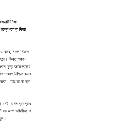
সড়াটি শিক্ষা
 উল্লেখযোগ্য বিষয়
 ৪-৬ বছর, সকল শিশুকে
 হবে। কিন্তু প্রাক-
কল ক্ষুদ্র জাতিসত্তার
 অংশগ্রহণ নিশ্চিত করার
ার হতো। আর তা না হলে
। সেই বিশেষ ব্যবস্থার
টি বড় অংশ অটিস্টিক ও
রতুল।