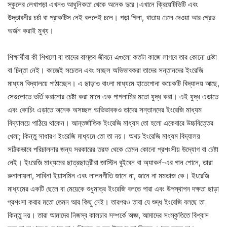
স্কুলের লেখাপড়া এখনও আধুনিকতা থেকে অনেক দুরে।এখানে ক্রিয়েটিভিটি এবং
উদ্ভাবনীর চর্চা বা প্রাকটিস নেই বললেই চলে। পড়া গিলা, খাতায় ঢেলে দেওয়া আর গ্রেড
অর্জন করাই মুখ্য।
শিক্ষার্থীরা কী শিখলো বা তাদের বাস্তব জীবনে এগুলো কতটা কাজে লাগবে তার কোনো চেষ্টা
বা চিন্তা নেই। কাজেই সচেতন এবং সচ্ছল অভিভাবকরা তাদের সন্তানদের ইংরেজি
মাধ্যম বিদ্যালয়ে পাঠাচ্ছেন। এ ছাড়াও বাংলা মাধ্যমে হাতেগোনা কয়েকটি বিদ্যালয় আছে,
সেগুলোতে ভর্তি করানোর চেষ্টা করা মানে এক পাগলামির মতো যুদ্ধ করা। এই যুদ্ধ এড়াতে
এবং কোচিং এড়াতে অনেক অসচ্ছল অভিভাবকও তাদের সন্তানদের ইংরেজি মাধ্যম
বিদ্যালয়ে পাঠিয়ে থাকেন। আন্তর্জাতিক ইংরেজি মাধ্যম তো হলো একেবারে উচ্চবিত্তের
খেলা; কিন্তু সাধারণ ইংরেজি মাধ্যমে তো তা নয়। অথচ ইংরেজি মাধ্যম বিদ্যালয়
সঠিকভাবে পরিচালনার জন্য সরকারের তরফ থেকে তেমন কোনো প্রশংসীয় উদ্যোগ বা চেষ্টা
নেই। ইংরেজি মাধ্যমের ছাত্রছাত্রীরা জাস্টিন বুইবেন বা অ্যাকর্ন-এর গান শোনে, তারা
রুনালায়লা, সাবিনা ইয়াসমিন এবং লালনগীতি জানে না, জানে না মমতাজ কে। ইংরেজি
মাধ্যমের একটি ছেলে বা মেয়েকে শুধুমাত্র ইংরেজি বলতে পারা এবং উপস্থাপন দক্ষতা ছাড়া
প্রশংসা করার মতো তেমন আর কিছু নেই। তারপরও তারা যে শুদ্ধ ইংরেজি বলছে তা
কিন্তু নয়। তারা আমাদের নিজস্ব কালচার সম্পর্কে অজ্ঞ, আমাদের সংস্কৃতিতে বিশ্বাস