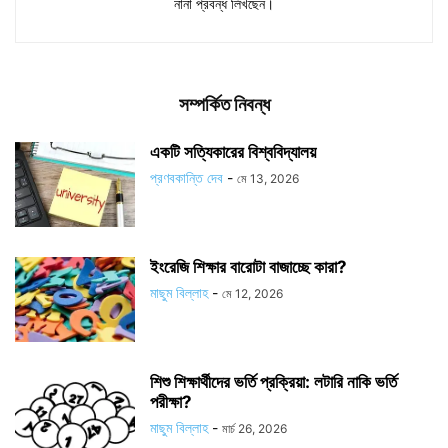
নানা প্রবন্ধ লিখছেন।
সম্পর্কিত নিবন্ধ
একটি সত্যিকারের বিশ্ববিদ্যালয়
প্রণবকান্তি দেব
-
মে 13, 2026
ইংরেজি শিক্ষার বারোটা বাজাচ্ছে কারা?
মাছুম বিল্লাহ
-
মে 12, 2026
শিশু শিক্ষার্থীদের ভর্তি প্রক্রিয়া: লটারি নাকি ভর্তি
পরীক্ষা?
মাছুম বিল্লাহ
-
মার্চ 26, 2026