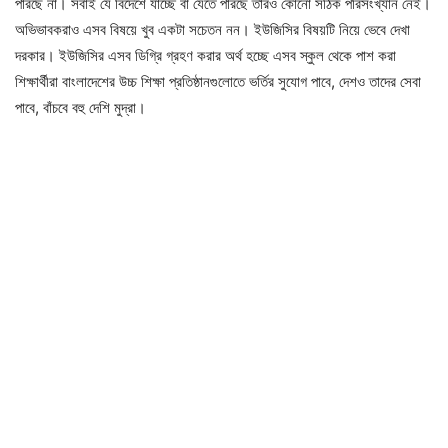
পারছে না। সবাই যে বিদেশে যাচ্ছে বা যেতে পারছে তারও কোনো সঠিক পরিসংখ্যান নেই।
অভিভাবকরাও এসব বিষয়ে খুব একটা সচেতন নন। ইউজিসির বিষয়টি নিয়ে ভেবে দেখা
দরকার। ইউজিসির এসব ডিগ্রি গ্রহণ করার অর্থ হচ্ছে এসব স্কুল থেকে পাশ করা
শিক্ষার্থীরা বাংলাদেশের উচ্চ শিক্ষা প্রতিষ্ঠানগুলোতে ভর্তির সুযোগ পাবে, দেশও তাদের সেবা
পাবে, বাঁচবে বহু দেশি মুদ্রা।