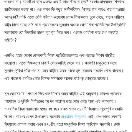
থাকতো না। বাজেট না হলে এতবড় একটি কাজ কীভাবে হবে? সরকার মাধ্যমিক শিক্ষাকে
জাতীয়করণ করছে না। এর কারণ কি শুধুই অর্থনৈতিক? শিক্ষার মান আরও খারাপ হওয়ার
আশঙ্কা? নাকি এতো বেশি পরিমাণ অযোগ্য লোক শিক্ষকতায় ঢুকে গেছে, যাদের দায়িত্ব
রাষ্ট্র নিতে চাচ্ছে না? নাকি প্রয়োজনের তুলনায় অনেক বেশি শিক্ষাপ্রতিষ্ঠানের উপস্থিতি?
সরকারকে তো বিষয়টির ভালো ব্যাখ্যা দিতে হবে। এরকম ধোয়াঁশা করে রাখা কতোটা
সমীচিন?
এমপিও হচ্ছে দেশের বেসরকারি শিক্ষা প্রতিষ্ঠানগুলোতে এক ধরনের বিশেষ রাষ্ট্রীয়
সহায়তা। এতে শিক্ষকদের চাকরি বেসরকারিই থেকে যায়। সরকারি চাকুরেদের মতো
সুযোগ-সুবিধা তাঁরা পান না, তবে রাষ্ট্রীয় তরফ থেকে মূল বেতনের শতভাগ পেয়ে থাকেন।
এই শতভাগ এমপিও পেতে শিক্ষক সমাজকে অনেক কাঠখড় পোড়াতে হয়েছে।
মূল বেতনের বিশ শতাংশ দিয়ে শুরু শিক্ষার জন্য রাষ্ট্রীয় এই অনুরাগ। তারপর প্রতিবার
আন্দোলন ও পুলিশি নির্যাতনের পর দশ শতাংশ করে বেড়ে বেড়ে আজ এই অবস্থায়।
মাধ্যমিক বিদ্যালয়গুলোর মধ্যে বহু বছর যাবত মাত্র ৩১৭টি বিদ্যালয় পুরোপুরি সরকারি
ছিলো। তারপর যেসব উপজেলায় সরকারি
মাধ্যমিক বিদ্যালয়
নেই, সেগুলোতে সরকারি
বিদ্যালয় ঘোষণা করায় এখন ৪৭০টির মতো মাধ্যমিক শিক্ষা প্রতিষ্ঠান সরকারি। মোট
মাধ্যমিক বিদ্যালয়ের মধ্যে তিন শতাংশের কাছাকাছি সরকারি মাধ্যমিক বিদ্যালয়। বাজেট