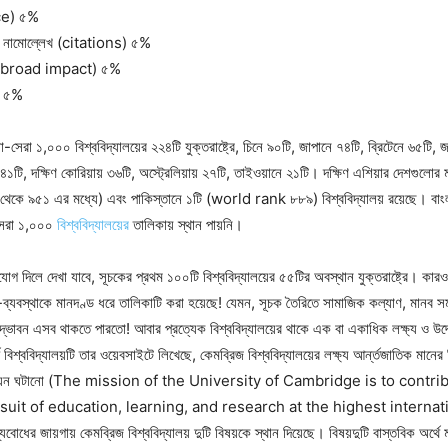
nce) ৫%
নার নামোল্লেখ (citations) ৫%
াব (broad impact) ৫%
) ৫%
রা ১,০০০ বিশ্ববিদ্যালয়ের ২২৪টি যুক্তরাষ্ট্রে, চিনে ৯০টি, জাপানে ৭৪টি, ব্রিটেনে ৬৫টি, জা
 ৪১টি, দক্ষিণ কোরিয়ায় ৩৬টি, অস্ট্রেলিয়ায় ২৭টি, তাইওয়ানে ২১টি। দক্ষিণ এশিয়ার দেশগুলোর 
কে ৯৫১ এর মধ্যে) এবং পাকিস্তানে ১টি (world rank ৮৮৯) বিশ্ববিদ্যালয় রয়েছে। বাং
া-সেরা ১,০০০
বিশ্ববিদ্যালয়ের
তালিকায় স্থান পায়নি।
গ দিলে দেখা যাবে, সূচকের প্রথম ১০০টি বিশ্ববিদ্যালয়ের ৫৫টির অবস্থান যুক্তরাষ্ট্রে। কার
্ষা-ব্যবস্থাকে মানদণ্ড ধরে তালিকাটি করা হয়েছে! যেমন, সূচক তৈরিতে সামাজিক কল্যাণ, মানব সমা
দ্ভাবন এসব থাকতে পারতো! আবার প্রত্যেক বিশ্ববিদ্যালয়ের থাকে এক বা একাধিক লক্ষ্য ও
থ বিশ্ববিদ্যালয়টি তার ওয়েবসাইটে লিখেছে, কেমব্রিজ বিশ্ববিদ্যালয়ের লক্ষ্য আর্ন্তজাতিক মানের 
উন্নয়ন ঘটানো (The mission of the University of Cambridge is to contri
uit of education, learning, and research at the highest internati
ধের জায়গায় কেমব্রিজ বিশ্ববিদ্যালয় দুটি বিষয়কে স্থান দিয়েছে। বিষয়দুটি বাস্তবিক অর্থে 