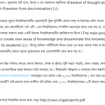
নন্য। মূল্যবোধ দুটি হলো, চিন্তা ও মত প্রকাশের স্বাধীনতা (freedom of though
ুক্তি (freedom from discrimination) [২]।
চেয়ে পুরনো বিশ্ববিদ্যালয়টির ওয়েবসাইটে খুঁজে সুনির্দিষ্ট কোনো লক্ষ্য বা উদ্দেশ্যর হদিশ পাওয়া
য়, তার কোনোটিতেই নেই এটি। তবে বিশ্ববিদ্যালয়-সম্পর্কিত বক্তব্যের মধ্যে দেখা যায় যে, নতুন 
্যমে সমাজে সঞ্চালন করার একটি উদ্দেশ্য বিশ্ববিদ্যালয়টির প্রতিষ্ঠালগ্নে ছিলো (The main
to create new areas of knowledge and disseminate this knowled
students) [৩]। কিন্তু বর্তমানে সার্টিফিকেট বিতরণ ছাড়া এর অন্য কোনো লক্ষ্য বা উদ্
বিদ্যালয়টির কোনো ধরনের মূল্যবোধের কথা ওয়েবসাইটটি থেকে জানা যায় না।
েশ উচ্চ-শিক্ষার ক্ষেত্রে কোনো উদাহরণ, উপমা বা দৃষ্টান্ত সৃষ্টি করতে পারেনি; যেমন পেরেছে পোশা
 বাংলাদেশীদের দ্বারা উদাহরণ তৈরি অসম্ভব নয়। দীর্ঘমেয়াদি পরিকল্পনা ও মনোযোগ দিলে উচ্চশি
ংলাদেশের বিশ্ববিদ্যালয়গুলো
অর্ন্তভুক্ত হবে দুনিয়া-সেরা ১,০০০ বিশ্ববিদ্যালয়ে। কেন তারা হতে
কয়েকটি? তাইওয়ানের মতো দেশটিতে যদি দুনিয়া-সেরা ১,০০০ বিশ্ববিদ্যালয়ের ২১টি থাকতে পার
 সম্পর্কে বিস্তারিত জানার জন্য দেখুন http://cwur.org/preprint.pdf