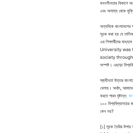
মননশীলতার বিকাশে অ
এবং অসাম্য থেকে ম
অন্যদিকে বাংলাদেশের সব
সূচক করা হয় যে তালিকা
এর শিক্ষার্থীদের মাধ
University was 
society through its 
অস্পষ্ট। এছাড়া বিশ্ব
স্বাধীনতা উত্তর বাংলাদ
খেলায়। অর্থাৎ, আমাদের
করতে পারব দৃষ্টান্ত
; বা
১০০ বিশ্ববিদ্যালয়ের 
কেন নয়?
[১] সূচক তৈরির উপায়