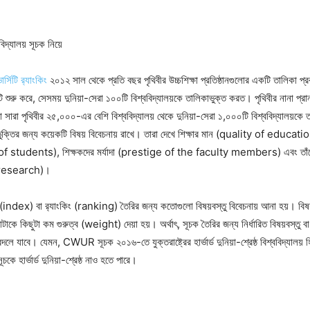
বিদ্যালয় সূচক নিয়ে
র্সিটি র‍্যাংকিং
২০১২ সাল থেকে প্রতি বছর পৃথিবীর উচ্চশিক্ষা প্রতিষ্ঠানগুলোর একটি তালিকা প্র
শুরু করে, সেসময় দুনিয়া-সেরা ১০০টি বিশ্ববিদ্যালয়কে তালিকাভুক্ত করত। পৃথিবীর নানা প্রা
 সারা পৃথিবীর ২৫,০০০-এর বেশি বিশ্ববিদ্যালয় থেকে দুনিয়া-সেরা ১,০০০টি বিশ্ববিদ্যালয়কে
ির জন্য কয়েকটি বিষয় বিবেচনায় রাখে। তারা দেখে শিক্ষার মান (quality of education), 
g of students), শিক্ষকদের মর্যাদা (prestige of the faculty members) এবং তাঁদ
 research)।
(index) বা র‍্যাংকিং (ranking) তৈরির জন্য কতোগুলো বিষয়বস্তু বিবেচনায় আনা হয়। বি
কে কিছুটা কম গুরুত্ব (weight) দেয়া হয়। অর্থাৎ, সূচক তৈরির জন্য নির্ধারিত বিষয়বস্তু বা 
দলে যাবে। যেমন, CWUR সূচক ২০১৬-তে যুক্তরাষ্ট্রের হার্ভার্ড দুনিয়া-শ্রেষ্ঠ বিশ্ববিদ্যালয় 
ে হার্ভার্ড দুনিয়া-শ্রেষ্ঠ নাও হতে পারে।