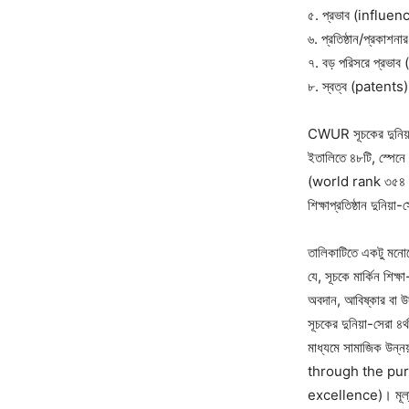
৫. প্রভাব (influe
৬. প্রতিষ্ঠান/প্রকাশ
৭. বড় পরিসরে প্রভ
৮. স্বত্ব (patents
CWUR সূচকের দুনিয়া-সে
ইতালিতে ৪৮টি, স্পেনে
(world rank ৩৫৪ থে
শিক্ষাপ্রতিষ্ঠান দুনিয়
তালিকাটিতে একটু মনোযো
যে, সূচকে মার্কিন শিক
অবদান, আবিষ্কার বা উ
সূচকের দুনিয়া-সেরা ৪র্
মাধ্যমে সামাজিক 
through the purs
excellence)। মূল্যবো