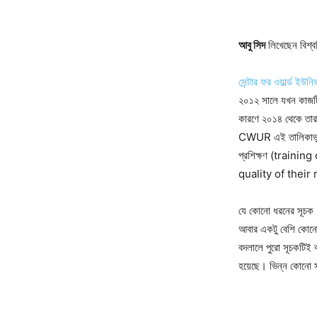
আবু সিদ
লিখেছেন বিশ্ব
সেন্টার ফর ওয়ার্ল্ড ইউনিভা
২০১২ সালে যখন কাজটি 
কারণে ২০১৪ থেকে তারা
CWUR এই তালিকাভুক্ত
প্রশিক্ষণ (trainin
quality of their
যে কোনো ধরনের সূচক 
আবার একটু বেশি কোনোটা
বদলালে পুরো সূচকটিই ব
হয়েছে। ভিন্ন কোনো সূচক