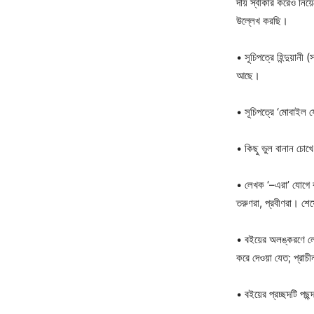
দায় স্বীকার করেও নি
উল্লেখ করছি।
• সূচিপত্রে হিন্দুয়া
আছে।
• সূচিপত্রে ‘মোবাইল 
• কিছু ভুল বানান চোখে
• লেখক ‘–এরা’ যোগে 
তরুণরা, প্রবীণরা। শেষ
• বইয়ের অলঙ্করণে লে
করে দেওয়া যেত; প্রা
• বইয়ের প্রচ্ছদটি পছন