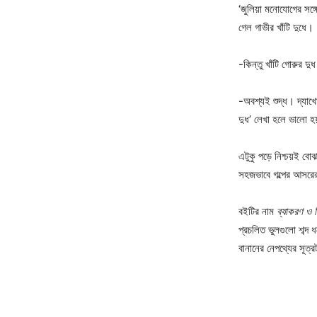
‘জুলিয়া মনোযোগের সঙ
গেল গাভীর খাঁটি দুধে।
-কিন্তু খাঁটি গোরুর দুধ
-অবশ্যই শুদ্ধ। দ্যাখ
দুধ’ লেখা হলে ভালো 
এটুকু পড়ে নিশ্চয়ই ব
সহজভাবে গল্পের আসরের
বইটির নাম
ব্যাকরণ ও ব
প্রচলিত ভুলগুলো শব্দ
বানানের নেপথ্যের সূত্