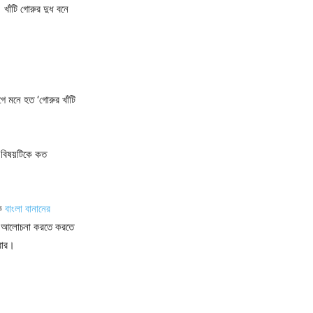
খাঁটি গোরুর দুধ বনে
ে মনে হত ‘গোরুর খাঁটি
 বিষয়টিকে কত
খক
বাংলা বানানের
য়ে আলোচনা করতে করতে
রবার।