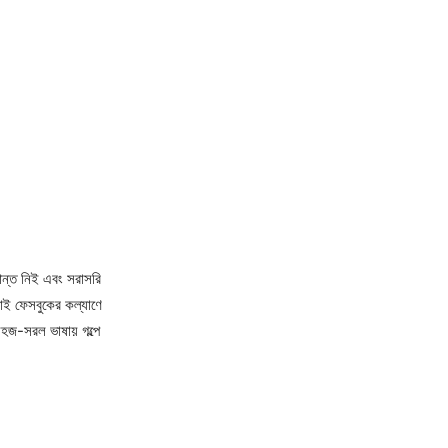
ান্ত নিই এবং সরাসরি
াই ফেসবুকের কল্যাণে
হজ-সরল ভাষায় গল্পে