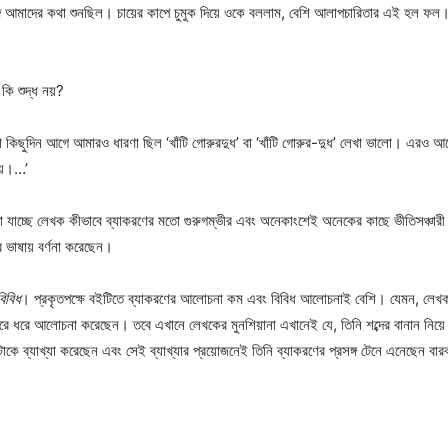
্গে আমাদের কথা শুনছিল। চায়ের কাপে চুমুক দিয়ে ওকে বললাম, বেশি আলাপচারিতার এই হল ফল। 
 কি শুদ্ধ নয়?
ো কিছুদিন আগে আমারও ধারণা ছিল ‘খাঁটি গোরুরদুধ’ বা ‘খাঁটি গোরুর-দুধ’ লেখা ভালো। এরও আগ
হয়।…’
োঝা যাচ্ছে লেখক কীভাবে ব্যাকরণের মতো গুরুগম্ভীর এবং অনেকাংশেই অনেকের কাছে ভীতিসঞ্চারী
 ভাষায় বর্ণনা করেছেন।
িবিধ
। প্রকৃতপক্ষে বইটিতে ব্যাকরণের আলোচনা কম এবং বিবিধ আলোচনাই বেশি। যেমন, লে
 ধরে ধরে আলোচনা করেছেন। তবে এখানে লেখকের মুনশিয়ানা এখানেই যে, তিনি শব্দের বানান নি
রটাকে ব্যাখ্যা করেছেন এবং সেই ব্যাখ্যার প্রয়োজনেই তিনি ব্যাকরণের প্রসঙ্গ টেনে এনেছেন বা