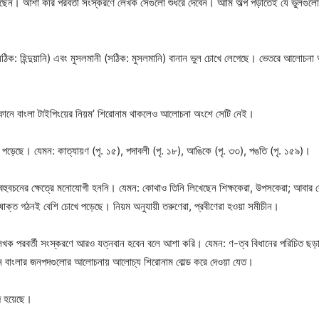
য়েছেন। আশা করি পরবর্তী সংস্করণে লেখক সেগুলো শুধরে দেবেন। আমি অল্প পড়াতেই যে ভুলগুল
নী (সঠিক: হিন্দুয়ানি) এবং মুসলমানী (সঠিক: মুসলমানি) বানান ভুল চোখে লেগেছে। ভেতরে আলোচনা
ফোনে বাংলা টাইপিংয়ের নিয়ম’ শিরোনাম থাকলেও আলোচনা অংশে সেটি নেই।
 পড়েছে। যেমন: কাত্যায়ণ (পৃ. ১৫), পদাবলী (পৃ. ১৮), আঙিকে (পৃ. ৩৩), পঙতি (পৃ. ১৫৯)।
বহুবচনের ক্ষেত্রে মনোযোগী হননি। যেমন: কোথাও তিনি লিখেছেন শিক্ষকেরা, উপসকেরা; আবার
োক্ত গঠনই বেশি চোখে পড়েছে। নিয়ম অনুযায়ী তরুণেরা, প্রবীণেরা হওয়া সমীচীন।
খক পরবর্তী সংস্করণে আরও যত্নবান হবেন বলে আশা করি। যেমন: ণ-ত্ব বিধানের পরিচিত ছড়াটি
চীন বাংলার জনপদগুলোর আলোচনায় আলোচ্য শিরোনাম বোল্ড করে দেওয়া যেত।
্দ হয়েছে।