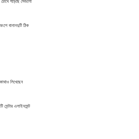
ো চোখে পড়েছে সেগুলো
 অংশে বানানদুটি ঠিক
 কোথাও লিখেছেন
 সেন্টার এলাইনমেন্ট