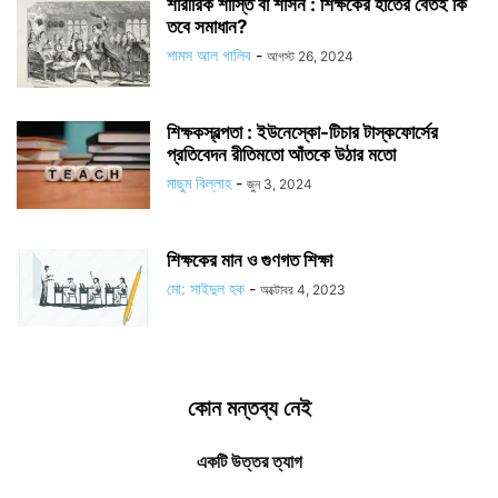
শারীরিক শাস্তি বা শাসন : শিক্ষকের হাতের বেতই কি
তবে সমাধান?
শামস আল গালিব
-
আগস্ট 26, 2024
শিক্ষকস্বল্পতা : ইউনেস্কো-টিচার টাস্কফোর্সের
প্রতিবেদন রীতিমতো আঁতকে উঠার মতো
মাছুম বিল্লাহ
-
জুন 3, 2024
শিক্ষকের মান ও গুণগত শিক্ষা
মো: সাইদুল হক
-
অক্টোবর 4, 2023
কোন মন্তব্য নেই
একটি উত্তর ত্যাগ