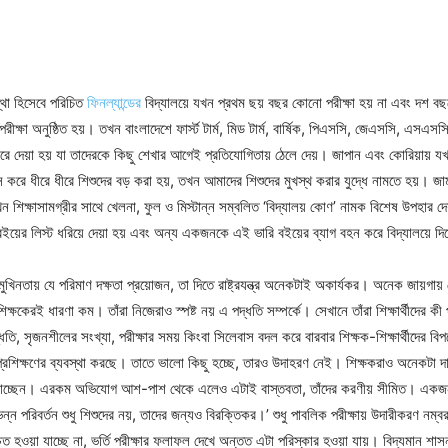
বস্থা হিসেবে পরিচিত
ফিনল্যান্ডের
বিদ্যালয়ে যখন প্রথম ছয় বছর কোনো পরীক্ষা হয় না এবং দশ বছ
রীক্ষা অনুষ্ঠিত হয়। তখন বাংলাদেশে ফার্স্ট টার্ম, মিড টার্ম, বার্ষিক, পিএসসি, জেএসসি, এসএস
ি করে দেয়া হয় যা তাদেরকে কিছু শেখার আগেই প্রতিযোগিতায় ঠেলে দেয়। জাপান এবং কোরিয়ায় য
রে ধীরে ধীরে শিশুদের বড় করা হয়, তখন আমাদের শিশুদের মুখস্থ করার যুদ্ধে নামতে হয়। জামার
খন শিক্ষাসামগ্রীর সাথে খেলনা, ফুল ও মিস্টান্ন সম্বলিত ‘বিদ্যালয় কোণ’ নামক বিশেষ উপহার 
 বইয়ের লিস্ট ধরিয়ে দেয়া হয় এবং অন্য একজনকে এই ভারি বইয়ের ব্যাগ বহন করে বিদ্যালয়ে 
ুখিনতায় যে পরিমাণ দক্ষতা প্রয়োজন, তা দিতে রাষ্ট্রযন্ত্র অনেকটাই অকার্যকর। অনেক জায়গায়
িক্ষকেরই ধারণা কম। তাঁরা নিজেরাও স্পষ্ট নয় এ পদ্ধতি সম্পর্কে। সেখানে তাঁরা শিক্ষার্থীদের ক
্ধতি, সৃজনশীলের সংখ্যা, পরীক্ষার সময় কিংবা সিলেবাস বদল করে বারবার শিক্ষক-শিক্ষার্থীদের বি
প্রশিক্ষণের ব্যবস্থা করছে। তাতে ভালো কিছু হচ্ছে, তারও উদাহরণ নেই। শিক্ষকরাও অনেকটা দ
িয়ে যাচ্ছেন। এরকম অভিযোগ আশ-পাশ থেকে এলেও এটাই বাস্তবতা, তাঁদের করণীয় সীমিত। একজন
ন্ন পরিবর্তন শুধু শিশুদের নয়, তাদের জন্যও বিরক্তিকর।’ শুধু পাবলিক পরীক্ষায় উদারীকরণ নম্ব
শ্চিত হওয়া যাচ্ছে না, ভর্তি পরীক্ষার ফলাফল দেখে অন্তত এটা পরিস্কার হওয়া যায়। বিদ্যমান 