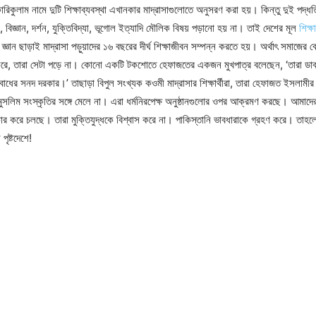
 কারিকুলাম নামে দুটি শিক্ষাব্যবস্থা এখানকার মাদ্রাসাগুলোতে অনুসরণ করা হয়। কিন্তু দুই পদ্ধতি
য, বিজ্ঞান, দর্শন, যুক্তিবিদ্যা, ভূগোল ইত্যাদি মৌলিক বিষয় পড়ানো হয় না। তাই দেশের মূল
শিক্ষ
ো জ্ঞান ছাড়াই মাদ্রাসা পড়ুয়াদের ১৬ বছরের দীর্ঘ শিক্ষাজীবন সম্পন্ন করতে হয়। অর্থাৎ সমাজের ব
করে, তারা সেটা পড়ে না। কোনো একটি টকশোতে হেফাজতের একজন মুখপাত্র বলেছেন, ‘তারা ডাক্
োধের সনদ দরকার।’ তাছাড়া বিপুল সংখ্যক কওমী মাদ্রাসার শিক্ষার্থীরা, তারা হেফাজত ইসলামীর
ুসলিম সংস্কৃতির সঙ্গে মেলে না। এরা ধর্মনিরপেক্ষ অনুষ্ঠানগুলোর ওপর আক্রমণ করছে। আমাদের
কার করে চলছে। তারা মুক্তিযুদ্ধকে বিশ্বাস করে না। পাকিস্তানি ভাবধারাকে গ্রহণ করে। তাহল
ৃষ্টদেশে!