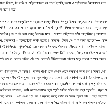
ার যখন রিকশা, সিএনজি বা গাড়িতে সারতে হয় তখন ইতালি, ফ্রান্স ও মেক্সিকোতে বিদ্যালয়ের সময় 
রার সুযোগ দিয়ে।
প লাঘবে সহ-পাঠ্যক্রমিক কার্যক্রমকে গুরুত্ব দিয়েও সিঙ্গাপুর বিশ্বের অন্যতম সেরা শিক্ষাব্যব
ঠবিহীন, ছোট ছোট আবদ্ধ ফ্ল্যাটে অনেক শিক্ষার্থী প্রাণহীন শিক্ষা গলাধঃকরণ করছে। পড়ার মধ
ক্ষার্থীরা। বাংলা বই হয়ে যাচ্ছে বিজ্ঞানের মতো। সেখানে সাহিত্যের ছোঁয়া অনুপস্থিত। আমাদের 
োধ, নান্দনিকতা ও আনন্দযোগের অভাব রয়েছে। রবীন্দ্রনাথ ঠাকুর বেশ স্পষ্ট করেই বলেছেন— ‘আ
শি বই গিলিতেছি, বুদ্ধিবৃত্তিটা তেমন বেশ বলিষ্ঠ এবং পরিপক্ক হইতেছে না। …সেইজন্য আমরা
ের মানসিক দৈন্য ঢাকিবার চেষ্টা করি।’ কারণ হিসেবে তিনি বলেছেন, ‘বাল্যকাল হইতে আমাদের শ
েট ভরে না, আহার করিলে পেট ভরে, আহারটি রীতিমত হজম করিবার জন্য হাওয়া খাওয়ার দরকার
টা পাঠ্যপুস্তক তো আছে। পরীক্ষার প্রশ্নপত্রে সেখান থেকে অনুসরণ করার কথা। কিন্তু দেখা য
নান ভুলসহ গাইড বই অনুসরণ করা প্রশ্নপত্র দেয়া হচ্ছে। যেখানে শিক্ষা হওয়া উচিত আনন্দময়, সেখান
ষা হল থেকে বের হতে হচ্ছে। অনেক অভিভাবকদের ধারণা, সৃজনশীল মানে গাইড বই। পাঠ্যবই হ
ভাবক বলেছেন, ‘আমি আমার মেয়েকে চতুর্থ শ্রেণি পর্যন্ত গাইড বই ছাড়া পড়াইছি। স্কুল থে
বই থেকেই। এখন পঞ্চম শ্রেণিতে এ স্কুলই বলছে গাইড বই কিনে পড়তে! কারণ মেইন বইতে কিছুই
া হচ্ছে। অভিভাবকরা তাদের সন্তানের পড়াশুনা নিয়ে দৌড়ঝাপ আর দুশ্চিন্তায় থাকেন। বইগু