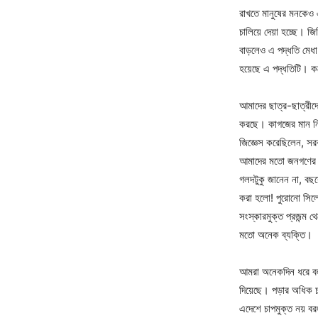
রাখতে মানুষের মনকেও 
চালিয়ে দেয়া হচ্ছে। জি
বাড়লেও এ পদ্ধতি মেধা
হয়েছে এ পদ্ধতিটি। ক
আমাদের ছাত্র-ছাত্রীদ
করছে। কাগজের মান নিম্
জিজ্ঞেস করেছিলেন, সর
আমাদের মতো জনগণের কা
গলদটুকু জানেন না, বছ
করা হলো! পুরোনো সিলে
সংস্কারমুক্ত প্রজন্ম থ
মতো অনেক ব্যক্তি।
আমরা অনেকদিন ধরে বল
দিয়েছে। পড়ার অধিক চাপ
এদেশে চাপমুক্ত নয় বর