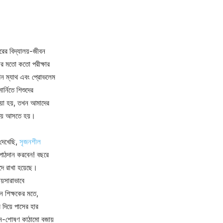
রের বিদ্যালয়-জীবন
সির মতো কতো পরীক্ষার
খন ম্যাথ এবং প্রোভলেম
্নিতে শিশুদের
দেয়া হয়, তখন আমাদের
দিয়ে আসতে হয়।
 দেখেছি,
সৃজনশীল
ী পাঠদান করবেন! বছরে
পদে রাখা হয়েছে।
ায়সারাভাবে
 শিক্ষকের মতে,
র দিয়ে পাসের হার
শাসন-শোষণ কাঠামো বজায়