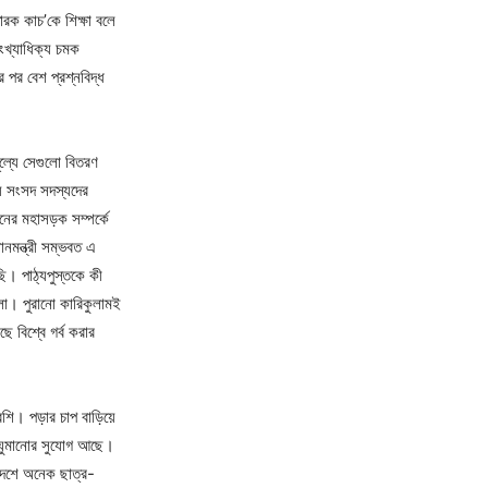
রক কাচ’কে শিক্ষা বলে
সংখ্যাধিক্য চমক
পর বেশ প্রশ্নবিদ্ধ
ল্যে সেগুলো বিতরণ
ীয় সংসদ সদস্যদের
নের মহাসড়ক সম্পর্কে
নমন্ত্রী সম্ভবত এ
ি। পাঠ্যপুস্তকে কী
লো। পুরানো কারিকুলামই
ে বিশ্বে গর্ব করার
শি। পড়ার চাপ বাড়িয়ে
ঘ ঘুমানোর সুযোগ আছে।
এদেশে অনেক ছাত্র-