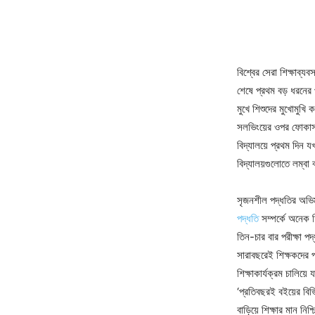
বিশ্বের সেরা শিক্ষাব্য
শেষে প্রথম বড় ধরনের প
মুখে শিশুদের মুখোমুখ
সলভিংয়ের ওপর ফোকাস ক
বিদ্যালয়ে প্রথম দিন য
বিদ্যালয়গুলোতে লম্বা
সৃজনশীল পদ্ধতির অভিম
পদ্ধতি
সম্পর্কে অনেক শ
তিন-চার বার পরীক্ষা পদ
সারাবছরেই শিক্ষকদের 
শিক্ষাকার্যক্রম চাল
‘প্রতিবছরই বইয়ের বিভি
বাড়িয়ে শিক্ষার মান নি