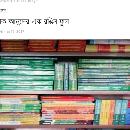
দ্যালয় হোক আনন্দের এক রঙিন ফুল
 পুস্তক
োক আনন্দের এক রঙিন ফুল
্ষা
-
মে 15, 2017