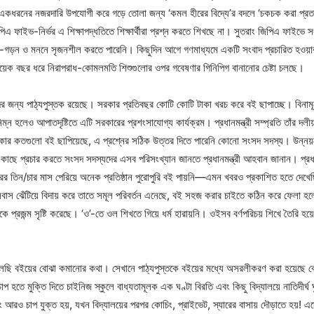
একধরনের নজরদারি উপযোগী করে গড়ে তোলা জন্য ‘কমল হীরের বিদ্যে’র বদলে ‘চকচক করা প্রতা
পিএ ফাইভ-নির্ভর এ শিক্ষাপদ্ধতিতে শিক্ষার্থীরা প্রশ্ন করতে শিখছে না। সুতরাং জিপিএ ফাইভে 
-গড়ন ও মননে সৃজনশীল করতে পারেনি। কিছুদিন আগে গণমাধ্যমে একটি সংবাদ প্রচারিত হওয়ার 
য়েক বছর ধরে নিরাপরাধ-কোমলমতি শিশুগুলোর ওপর গবেষণার গিনিপিগ বানানোর চেষ্টা চলছে।
ের জন্য পাঠ্যপুস্তক রয়েছে। সরকার প্রতিবছর কোটি কোটি টাকা খরচ করে বই ছাপাচ্ছে। বিনামূ
ন হলেও আপাতদৃষ্টিতে এটি সরকারের প্রশংসাযোগ্য কার্যক্রম। প্রধানমন্ত্রী সম্প্রতি তাঁর দল
কার কতগুলো বই ছাপিয়েছে, এ প্রশ্নের সঠিক উত্তর দিতে পারেনি কোনো সংসদ সদস্য। উন্নয়
ছে প্রচার করতে সংসদ সদস্যদের এসব পরিসংখ্যান জানতে প্রধানমন্ত্রী আহবান জানান। প্রধা
রের তিন/চার মাস পেরিয়ে অনেক প্রতিষ্ঠান পুরোপুরি বই পায়নি—এমন খবরও প্রকাশিত হতে দেখেছ
বাস ঝেঁটিয়ে বিদায় করে তাতে সমূল পরিবর্তন এনেছে, বই সহজ করার চাইতে কঠিন করে ফেলা হ
েকে প্রজন্ম সৃষ্টি করেছে। ‘ও’-তে ওল শিখতে গিয়ে ধর্ম হারায়নি। ওইসব বর্ণপরিচয় শিখে তৈরি হয়েছ
ছি বইয়ের বোঝা কমানোর কথা। সেখানে পাঠ্যপুস্তকে বইয়ের মধ্যে অসরলীকরণ করা হয়েছে বে
 হতে মুক্তি দিতে চাইনিজ স্কুলে বাধ্যতামূলক এক ঘণ্টা বিরতি এবং কিছু বিদ্যালয়ে নাতিদীর্
ং আরও চাপ যুক্ত হয়, যখন বিদ্যালয়ের পরপর কোচিং, প্রাইভেট, স্যারের বাসায় দৌড়াতে হয়! 