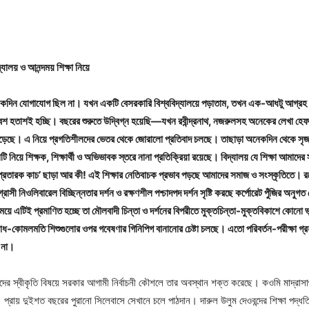
যালয় ও আনন্দময় শিক্ষা নিয়ে
অনেকদিন যোগাযোগ ছিল না। যখন একটি বেসরকারি বিশ্ববিদ্যালয়ে পড়াতাম, তখন এক-আধটু আগ্রহ 
েশ হতাশই হচ্ছি। বছরের শুরুতে উদ্বিগ্ন হয়েছি—যখন রবীন্দ্রনাথ, নজরুলসহ অনেকের লেখা হ
 পড়েছে। এ নিয়ে প্রগতিশীলদের ভেতর থেকে জোরালো প্রতিবাদ চলছে। তাছাড়া অনেকদিন থেকে সৃ
 নিয়ে শিক্ষক, শিক্ষার্থী ও অভিভাবক স্তরে নানা প্রতিক্রিয়া রয়েছে। বিদ্যালয় যে শিক্ষা আমাদে
‘প্রতারক কাচ’ ছাড়া আর কী! এই শিক্ষার নেতিবাচক প্রভাব পড়ছে আমাদের সমাজ ও সংস্কৃতিতে। রন্ধ্
ী নিওলিবারেল বিচ্ছিন্নতার দর্শন ও রক্ষণশীল পশ্চাদপদ দর্শন সৃষ্টি করছে কর্পোরেট পুঁজির অনুগত
ময়ে এটিই প্রমাণিত হচ্ছে তা মৌলবাদী চিন্তা ও দর্শনের বিপরীতে মুক্তচিন্তা-মুক্তবিকাশে কোনো 
-কোমলমতি শিশুগুলোর ওপর গবেষণার গিনিপিগ বানানোর চেষ্টা চলছে। এতো পরিবর্তন-পরীক্ষা গ্রহ
 না।
নদের স্বীকৃতি বিষয়ে সরকার আগামী নির্বাচনী কৌশলে তার অবস্থান শক্ত করেছে। কওমি মাদ্রাসাগ
্রায় দুইশত বছরের পুরানো সিলেবাসে সেখানে চলে পাঠদান। দারুল উলুম দেওবন্দের শিক্ষা পদ্ধত