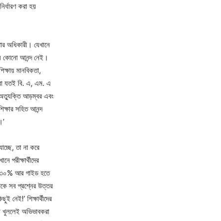
নির্ধারণ করা হয়
স্থার অধিকারী। যেখানে
্যে কোনো আনন্দ নেই।
শিক্ষায় মানবিকতা,
মরা যতই বি. এ, এম. এ
 অত্যুক্তি আড়ম্বর এবং
িক্ষার সহিত আনন্দ
।’
াচ্ছে, তা না করে
ে পরীক্ষার্থীদের
তে ৩০% আর গাইড হতে
কে সব প্রশ্নের উত্তর
 নেই!’ শিক্ষার্থীদের
লো খুললেই অভিভাবকরা