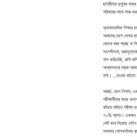
ছাত্রীদের দুপুরের খাব
পরিবারের সাথে লাঞ্চ ক
অ্যাকাডেমিক শিক্ষার চা
আমাদের দেশে খেলার মা
কোনো মজা পাচ্ছে না শি
সহনশীলতা, ভ্রাতৃত্বব
পাস করিতেছি, রাশি রা
আস্ফালনের দ্বারা আমাদ
নাই। …হাওয়া খাইলে প
আচ্ছা, মেনে নিলাম, এক
পরীক্ষার্থীদের কাছে বা
কাঁদতে কাঁদতে পরীক্
৭০% প্রশ্ন। একজন অভি
নোট করে দিয়েছে মেইন 
সবসময় গোলকধাঁধায় রাখ