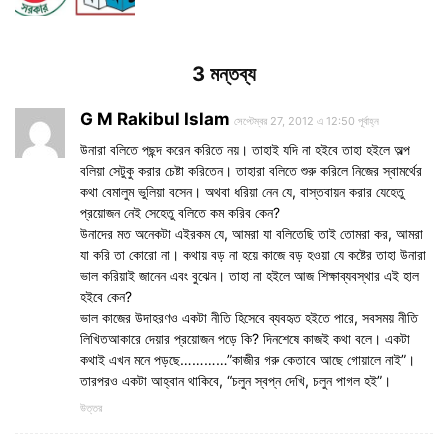
3 মন্তব্য
G M Rakibul Islam
সেপ্টেম্বর 27, 2012 এ 12:50 পূর্বাহ্ন
উনারা বলিতে পছন্দ করেন করিতে নয়। তাহাই যদি না হইবে তাহা হইলে অল্প
বলিয়া সেটুকু করার চেষ্টা করিতেন। তাহারা বলিতে শুরু করিলে নিজের স্বামর্থের
কথা বেমালুম ভুলিয়া বসেন। অথবা ধরিয়া নেন যে, বাস্তবায়ন করার যেহেতু
প্রয়োজন নেই সেহেতু বলিতে কম করিব কেন?
উনাদের মত অনেকটা এইরকম যে, আমরা যা বলিতেছি তাই তোমরা কর, আমরা
যা করি তা কোরো না। কথায় বড় না হয়ে কাজে বড় হওয়া যে কষ্টের তাহা উনারা
ভাল করিয়াই জানেন এবং বুঝেন। তাহা না হইলে আজ শিক্ষাব্যবস্থার এই হাল
হইবে কেন?
ভাল কাজের উদাহরণও একটা নীতি হিসেবে ব্যবহৃত হইতে পারে, সবসময় নীতি
লিখিতআকারে দেয়ার প্রয়োজন পড়ে কি? দিনশেষে কাজই কথা বলে। একটা
কথাই এখন মনে পড়ছে…………”কাজীর গরু কেতাবে আছে গোয়ালে নাই”।
তারপরও একটা আহ্বান থাকিবে, “চলুন স্বপ্ন দেখি, চলুন পাগল হই”।
উত্তর