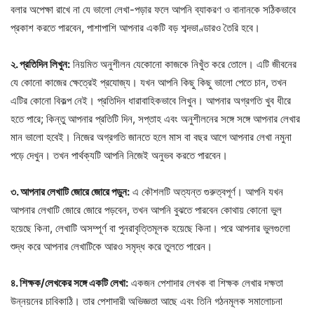
বলার অপেক্ষা রাখে না যে ভালো লেখা-পড়ার ফলে আপনি ব্যাকরণ ও বানানকে সঠিকভাবে
প্রকাশ করতে পারবেন, পাশাপাশি আপনার একটি বড় শব্দভাণ্ডারও তৈরি হবে।
২. প্রতিদিন লিখুন:
নিয়মিত অনুশীলন যেকোনো কাজকে নিখুঁত করে তোলে। এটি জীবনের
যে কোনো কাজের ক্ষেত্রেই প্রযোজ্য। যখন আপনি কিছু কিছু ভালো পেতে চান, তখন
এটির কোনো বিকল্প নেই। প্রতিদিন ধারাবাহিকভাবে লিখুন। আপনার অগ্রগতি খুব ধীরে
হতে পারে; কিন্তু আপনার প্রতিটি দিন, সপ্তাহ এবং অনুশীলনের সঙ্গে সঙ্গে আপনার লেখার
মান ভালো হবেই। নিজের অগ্রগতি জানতে হলে মাস বা বছর আগে আপনার লেখা নমুনা
পড়ে দেখুন। তখন পার্থক্যটি আপনি নিজেই অনুভব করতে পারবেন।
৩. আপনার লেখাটি জোরে জোরে পড়ুন:
এ কৌশলটি অত্যন্ত গুরুত্বপূর্ণ। আপনি যখন
আপনার লেখাটি জোরে জোরে পড়বেন, তখন আপনি বুঝতে পারবেন কোথায় কোনো ভুল
হয়েছে কিনা, লেখাটি অসম্পূর্ণ বা পুনরাবৃত্তিমূলক হয়েছে কিনা। পরে আপনার ভুলগুলো
শুদ্ধ করে আপনার লেখাটিকে আরও সমৃদ্ধ করে তুলতে পারেন।
৪. শিক্ষক/লেখকের সঙ্গে একটি লেখা:
একজন পেশাদার লেখক বা শিক্ষক লেখার দক্ষতা
উন্নয়নের চাবিকাঠি। তার পেশাদারী অভিজ্ঞতা আছে এবং তিনি গঠনমূলক সমালোচনা