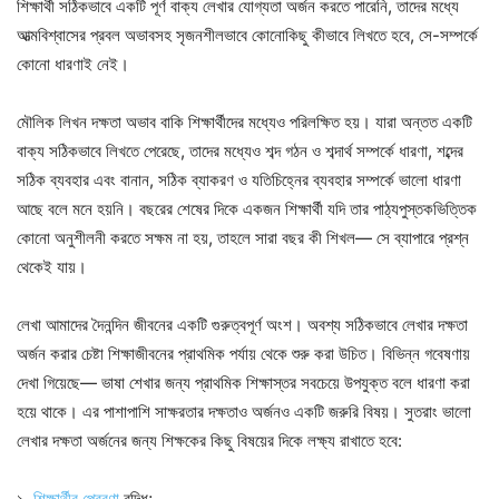
শিক্ষার্থী সঠিকভাবে একটি পূর্ণ বাক্য লেখার যোগ্যতা অর্জন করতে পারেনি, তাদের মধ্যে
আত্মবিশ্বাসের প্রবল অভাবসহ সৃজনশীলভাবে কোনোকিছু কীভাবে লিখতে হবে, সে-সম্পর্কে
কোনো ধারণাই নেই।
মৌলিক লিখন দক্ষতা অভাব বাকি শিক্ষার্থীদের মধ্যেও পরিলক্ষিত হয়। যারা অন্তত একটি
বাক্য সঠিকভাবে লিখতে পেরেছে, তাদের মধ্যেও শব্দ গঠন ও শব্দার্থ সম্পর্কে ধারণা, শব্দের
সঠিক ব্যবহার এবং বানান, সঠিক ব্যাকরণ ও যতিচিহ্নের ব্যবহার সম্পর্কে ভালো ধারণা
আছে বলে মনে হয়নি। বছরের শেষের দিকে একজন শিক্ষার্থী যদি তার পাঠ্যপুস্তকভিত্তিক
কোনো অনুশীলনী করতে সক্ষম না হয়, তাহলে সারা বছর কী শিখল— সে ব্যাপারে প্রশ্ন
থেকেই যায়।
লেখা আমাদের দৈনন্দিন জীবনের একটি গুরুত্বপূর্ণ অংশ। অবশ্য সঠিকভাবে লেখার দক্ষতা
অর্জন করার চেষ্টা শিক্ষাজীবনের প্রাথমিক পর্যায় থেকে শুরু করা উচিত। বিভিন্ন গবেষণায়
দেখা গিয়েছে— ভাষা শেখার জন্য প্রাথমিক শিক্ষাস্তর সবচেয়ে উপযুক্ত বলে ধারণা করা
হয়ে থাকে। এর পাশাপাশি সাক্ষরতার দক্ষতাও অর্জনও একটি জরুরি বিষয়। সুতরাং ভালো
লেখার দক্ষতা অর্জনের জন্য শিক্ষকের কিছু বিষয়ের দিকে লক্ষ্য রাখাতে হবে:
১.
শিক্ষার্থীর প্রেরণা
বৃদ্ধি;