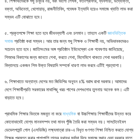
৪. শিক্ষার্থীদেরকে শুধু চাকুরি নয়, বরং ভালো লেখক, ফটোগ্রাফার, ব্যবসায়ী, উদ্যোক্তা,
বক্তা, অভিনেতা, খেলোয়াড়, রাজনীতিবিদ, গবেষক ইত্যাদি হয়েও সমাজে খ্যাতি লাভ করা
সম্ভব এটি বোঝাতে হবে।
৫. প্রকৃতপক্ষে শিক্ষা হতে হবে জীবনব্যাপী এবং চলমান। তাহলে একটি
জ্ঞানভিত্তিক
সমাজ
প্রতিষ্ঠা করা সম্ভব। আর তার জন্য শুধু শিক্ষক ও শিক্ষার্থী নয়, অভিভাবকদেরও
সচেতন হতে হবে। জাতিসংঘের অঙ্গ প্রতিষ্ঠান ইউনেস্কো এক গবেষণায় জানিয়েছে,
শিশুদের বিকাশের জন্য জানতে শেখা, করতে শেখা, মিলেমিশে থাকতে শেখা দরকারি।
বিদ্যালয়ে একজন শিশু উক্ত বিষয়াদি সম্পর্কে ধারণা লাভ করবে এটিই প্রত্যাশা।
৬. শিক্ষাখাতে অন্যান্য দেশের মত জিডিপির অন্যূন ৪% বরাদ্দ রাখা দরকার। আমাদের
দেশে শিক্ষার্থীপ্রতি সরকারের মাথাপিছু খরচ পাশের দেশগুলোর তুলনায় অনেক কম। এটি
বাড়াতে হবে।
প্রাথমিক শিক্ষার ভিতকে মজবুত না করে
মাধ্যমিক
বা উচ্চশিক্ষায় শিক্ষার্থীদের উন্নত করে
কোনোভাবেই যোগ্য মানবসম্পদ তথা মানব পুঁজি তৈরি করা সম্ভব নয়। সাসটেনেইবল
ডেভেলপমেন্ট গোল (এসডিজি) লক্ষ্যমাত্রা চার-এ বিধৃত গুণগত শিক্ষা নিশ্চিত করতে যোগ্য
শিক্ষক প্রস্তুত করার পাশাপাশি তাদের যথাযথ মর্যাদা দিয়ে সমাজে স্থান দেয়া দরকার যাতে