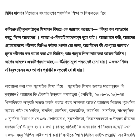
মিহির হালদার
লিখেছেন বাংলাদেশের প্রাথমিক শিক্ষা ও শিক্ষকদের নিয়ে
কবিগুরু রবীন্দ্রনাথ ঠাকুর শিক্ষাদান বিষয়ে এক জায়গায় বলেছেন— “বিদ্যা হল আহরণের
বস্তু, শিক্ষা আচরণের”। আমরা এ-বিষয়টি মাঝেমধ্যে ভুলে যাই। আমরা মনে করি, আমাদের
ছেলেমেয়েদের পরীক্ষায় জিপিএ ফাইভ পেলেই তো হলো, আর বিশেষ কী যোগ্যতা দরকার?
মূলত পরীক্ষার ফল ভালো করা এক জিনিস; আর প্রকৃত শিক্ষা লাভ করা আরেক জিনিস।
আগের আমলের একটি প্রবাদ আছে— উঠন্তি মূলো পত্তনেই চেনা যায়। একজন শিশুর
ভবিষ্যৎ কেমন হবে তা তার প্রাথমিক স্তরেই বোঝা যায়।
আলোচনা করা যাক প্রাথমিক শিক্ষা নিয়ে। প্রাথমিক শিক্ষার গুণগত মানোন্নয়ন কি
দৃশ্যমান? আমাদের কি টেকসই উন্নয়ন লক্ষমাত্রা (এসডিজি, ২০১৬-২০২০)-এর
শিক্ষাবিষয়ক লক্ষ্যটি সহজে অর্জন করতে পারার সক্ষমতা আছে? আমাদের শিশুদের প্রাথমিক
স্তরের পাঠশেষে ‘দৈহিক, মানবিক, মানসিক, আধ্যাত্মিক, আবেগিক, সামাজিক, সাংস্কৃতিক
ও নান্দনিক বিকাশ সাধন এবং দেশাত্ববোধ, সৃজনশীলতা, বিজ্ঞানমনষ্কতা ও উন্নত জীবনের
স্বপ্নদর্শনে’ উদ্বুদ্ধ হওয়ার কথা। কিন্তু সত্যিই কি এসব বিকাশ শিশুদের হচ্ছে? যখন
একজন সদ্য জিপিএ ফাইভ পাশ করা শিক্ষার্থীকে ‘আমি জিপিএ ফাইভ পেয়েছি’-এর ইংরেজি