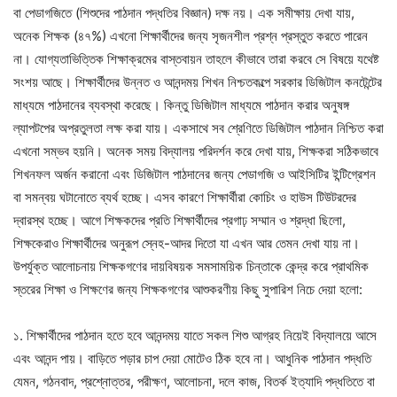
বা পেডাগজিতে (শিশুদের পাঠদান পদ্ধতির বিজ্ঞান) দক্ষ নয়। এক সমীক্ষায় দেখা যায়,
অনেক শিক্ষক (৪৭%) এখনো শিক্ষার্থীদের জন্য সৃজনশীল প্রশ্ন প্রস্তুত করতে পারেন
না। যোগ্যতাভিত্তিক শিক্ষাক্রমের বাস্তবায়ন তাহলে কীভাবে তারা করবে সে বিষয়ে যথেষ্ট
সংশয় আছে। শিক্ষার্থীদের উন্নত ও আনন্দময় শিখন নিশ্চতকল্পে সরকার ডিজিটাল কনটেন্টের
মাধ্যমে পাঠদানের ব্যবস্থা করেছে। কিন্তু ডিজিটাল মাধ্যমে পাঠদান করার অনুষঙ্গ
ল্যাপটপের অপ্রতুলতা লক্ষ করা যায়। একসাথে সব শ্রেণিতে ডিজিটাল পাঠদান নিশ্চিত করা
এখনো সম্ভব হয়নি। অনেক সময় বিদ্যালয় পরিদর্শন করে দেখা যায়, শিক্ষকরা সঠিকভাবে
শিখনফল অর্জন করানো এবং ডিজিটাল পাঠদানের জন্য পেডাগজি ও আইসিটির ইন্টিগ্রেশন
বা সমন্বয় ঘটানোতে ব্যর্থ হচ্ছে। এসব কারণে শিক্ষার্থীরা কোচিং ও হাউস টিউটরদের
দ্বারস্থ হচ্ছে। আগে শিক্ষকদের প্রতি শিক্ষার্থীদের প্রগাঢ় সম্মান ও শ্রদ্ধা ছিলো,
শিক্ষকেরাও শিক্ষার্থীদের অনুরূপ স্নেহ-আদর দিতো যা এখন আর তেমন দেখা যায় না।
উপর্যুক্ত আলোচনায় শিক্ষকগণের দায়বিষয়ক সমসাময়িক চিন্তাকে কেন্দ্র করে প্রাথমিক
স্তরের শিক্ষা ও শিক্ষণের জন্য শিক্ষকগণের আশুকরণীয় কিছু সুপারিশ নিচে দেয়া হলো:
১. শিক্ষার্থীদের পাঠদান হতে হবে আনন্দময় যাতে সকল শিশু আগ্রহ নিয়েই বিদ্যালয়ে আসে
এবং আনন্দ পায়। বাড়িতে পড়ার চাপ দেয়া মোটেও ঠিক হবে না। আধুনিক পাঠদান পদ্ধতি
যেমন, গঠনবাদ, প্রশ্নোত্তর, পরীক্ষণ, আলোচনা, দলে কাজ, বিতর্ক ইত্যাদি পদ্ধতিতে বা